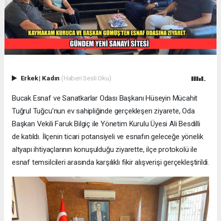
Erkek
|
Kadın
(Haberi Sesli Oku)
Bucak Esnaf ve Sanatkarlar Odası Başkanı Hüseyin Mücahit
Tuğrul Tuğcu’nun ev sahipliğinde gerçekleşen ziyarete, Oda
Başkan Vekili Faruk Bilgiç ile Yönetim Kurulu Üyesi Ali Besdilli
de katıldı. İlçenin ticari potansiyeli ve esnafın geleceğe yönelik
altyapı ihtiyaçlarının konuşulduğu ziyarette, ilçe protokolü ile
esnaf temsilcileri arasında karşılıklı fikir alışverişi gerçekleştirildi.