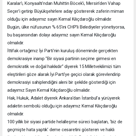
Karalar’ı, Konyaaltı’ndan Muhittin Böcek’i, Mersin’den Vahap
Seçer’i getirip Büyükşehirlere aday göstererek zaferin mimarı
olduğu için adayımız sayın Kemal Kılıçdaroğlu olmalıdır.
Bugün, ülke nüfusunun % 65'ini CHP’li Belediyeler yönetiyorsa,
bu başarısından dolayı adayımız sayın Kemal Kılıçdaroğlu
olmalıdır.
İttifak ortağımız İyi Parti’nin kuruluş döneminde gerçekten
demokrasiye inanıp "Bir siyasi partinin seçime girmesi en
demokratik ve doğal hakkıdır” diyerek 15 Milletvekilimizi tüm
eleştirileri göze alarak İyi Parti’ye geçici olarak görevlendirip
demokrasiyi sahiplendiğini aleni bir şekilde gösterdiği için
adayımız Sayın Kemal Kılıçdaroğlu olmalıdır.
Hak, Hukuk, Adalet diyerek Ankara’dan İstanbul’a yürüyerek
adaletin sembolü olduğu için adayımız Kemal Kılıçdaroğlu
olmalıdır.
100 yıllık bir siyasi partide helalleşme süreci başlatan, ‘biz de
geçmişte hata yaptık’ deme cesaretini gösteren ve haklı