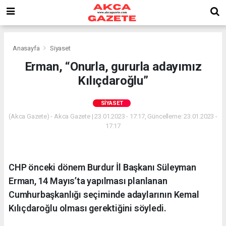
Anasayfa
Siyaset
Erman, “Onurla, gururla adayımız
Kılıçdaroğlu”
SIYASET
(Akca Gazete) - Akca Gazete | 23.01.2023 - 17:17, Güncelleme: 23.01.2023 -
17:17
CHP önceki dönem Burdur İl Başkanı Süleyman
Erman, 14 Mayıs’ta yapılması planlanan
Cumhurbaşkanlığı seçiminde adaylarının Kemal
Kılıçdaroğlu olması gerektiğini söyledi.