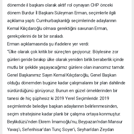
dönemde il başkanı olarak aktif rol oynayan CHP önceki
dönem Burdur İl Başkanı Süleyman Erman, seçimlerle ilgili
açıklama yaptı. Cumhurbaşkanlığı seçimlerinde adaylarının
Kemal Kılıçdaroğlu olması gerektiğini savunan Erman,
gerekçelerini de bir bir sıraladı.
Erman açıklamasında şu ifadelere yer verdi:
“Ülke olarak çok kritik bir süreçten geçiyoruz. Böylesine zor
günleri geride bırakıp ülke olarak yeniden birlik beraberlik içinde
mutlu bir şekilde yaşayacağımız günlere olan inancımız tamdır.
Genel Başkanımız Sayın Kemal Kılıçdaroğlu, Genel Başkan
olduğu dönemden bugüne kadar çalışmalarını bir plan dahilinde
sürdürdüğünü görüyoruz. Bunun en güzel örneklerinden bir
tanesi de hiç şüphesiz ki 2019 Yerel Seçimleridir. 2019
seçimlerinde belediye başkan adaylarının belirlenmesinden,
seçim stratejisine kadar planlı bir çalışma ortaya konmuştur.
Beylikdüzü’nden Ekrem İmamoğlu’nu, Beypazarı’ndan Mansur
Yavaş’ı, Seferihisar’dan Tunç Soyer’i, Seyhan’dan Zeydan