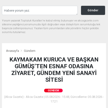
Gönder
Yorum yazarak Topluluk Kuralları’nı kabul etmiş bulunuyor ve akcagazete.com
sitesine yaptığınız yorumunuzla ilgili doğrudan veya dolaylı tüm sorumluluğu tek
başınıza üstleniyorsunuz. Yazılan tüm yorumlardan site yönetimi hiçbir şekilde
sorumlu tutulamaz.
Anasayfa
Gündem
KAYMAKAM KURUCA VE BAŞKAN
GÜMÜŞ’TEN ESNAF ODASINA
ZİYARET, GÜNDEM YENİ SANAYİ
SİTESİ
GÜNDEM
(Akca Gazete) - Akca Gazete | 05.08.2026 - 15:48, Güncelleme: 05.08.2026 -
17:21