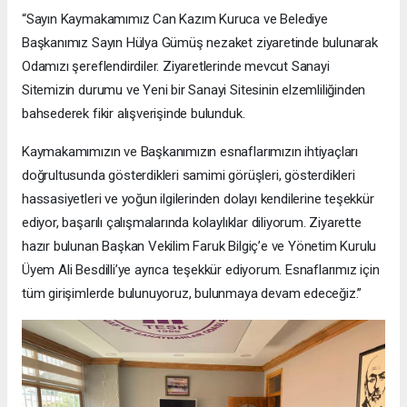
“Sayın Kaymakamımız Can Kazım Kuruca ve Belediye
Başkanımız Sayın Hülya Gümüş nezaket ziyaretinde bulunarak
Odamızı şereflendirdiler. Ziyaretlerinde mevcut Sanayi
Sitemizin durumu ve Yeni bir Sanayi Sitesinin elzemliliğinden
bahsederek fikir alışverişinde bulunduk.
Kaymakamımızın ve Başkanımızın esnaflarımızın ihtiyaçları
doğrultusunda gösterdikleri samimi görüşleri, gösterdikleri
hassasiyetleri ve yoğun ilgilerinden dolayı kendilerine teşekkür
ediyor, başarılı çalışmalarında kolaylıklar diliyorum. Ziyarette
hazır bulunan Başkan Vekilim Faruk Bilgiç’e ve Yönetim Kurulu
Üyem Ali Besdilli’ye ayrıca teşekkür ediyorum. Esnaflarımız için
tüm girişimlerde bulunuyoruz, bulunmaya devam edeceğiz.”