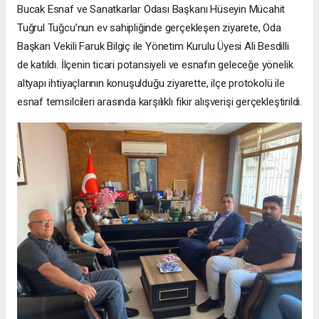
Bucak Esnaf ve Sanatkarlar Odası Başkanı Hüseyin Mücahit
Tuğrul Tuğcu’nun ev sahipliğinde gerçekleşen ziyarete, Oda
Başkan Vekili Faruk Bilgiç ile Yönetim Kurulu Üyesi Ali Besdilli
de katıldı. İlçenin ticari potansiyeli ve esnafın geleceğe yönelik
altyapı ihtiyaçlarının konuşulduğu ziyarette, ilçe protokolü ile
esnaf temsilcileri arasında karşılıklı fikir alışverişi gerçekleştirildi.