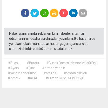
Haber ajanslarından eklenen tüm haberler, sitemizin
editörlerinin müdahalesi olmadan yayınlanır. Bu haberlerde
yer alan hukuki muhataplar haberi geçen ajanslar olup
sitemizin hiç bir editörü sorumlu tutulamaz...
#Bucak
#Burdur
#Bucak Orman İşletme Müdürlüğü
#Aydın
#Çine
#orman yangını
#yangın söndürme
#arazöz
#orman ekipleri
#destek
#AFAD
#Orman Genel Müdürlüğü
Akca Gazete