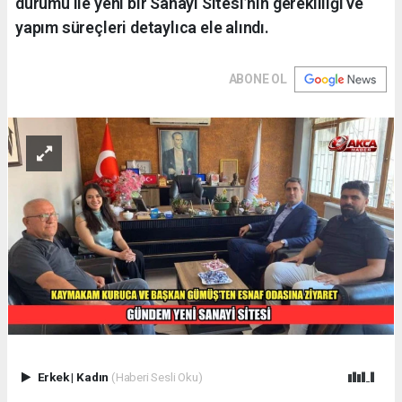
durumu ile yeni bir Sanayi Sitesi’nin gerekliliği ve
yapım süreçleri detaylıca ele alındı.
ABONE OL
Erkek
|
Kadın
(Haberi Sesli Oku)