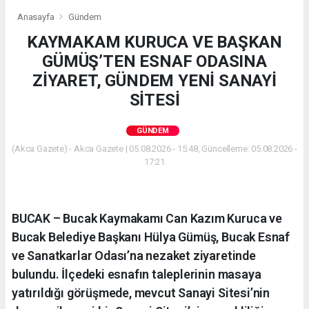
Anasayfa
Gündem
KAYMAKAM KURUCA VE BAŞKAN
GÜMÜŞ’TEN ESNAF ODASINA
ZİYARET, GÜNDEM YENİ SANAYİ
SİTESİ
GÜNDEM
(Akca Gazete) - Akca Gazete | 05.08.2026 - 15:48, Güncelleme: 05.08.2026 -
17:21
BUCAK – Bucak Kaymakamı Can Kazım Kuruca ve
Bucak Belediye Başkanı Hülya Gümüş, Bucak Esnaf
ve Sanatkarlar Odası’na nezaket ziyaretinde
bulundu. İlçedeki esnafın taleplerinin masaya
yatırıldığı görüşmede, mevcut Sanayi Sitesi’nin