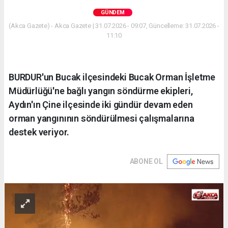
GÜNDEM
(Akca Gazete) - Akca Gazete | 31.07.2026 - 09:07, Güncelleme: 31.07.2026 -
11:10
BURDUR'un Bucak ilçesindeki Bucak Orman İşletme
Müdürlüğü'ne bağlı yangın söndürme ekipleri,
Aydın'ın Çine ilçesinde iki gündür devam eden
orman yangınının söndürülmesi çalışmalarına
destek veriyor.
ABONE OL