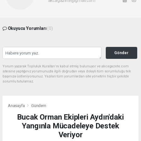
akcagazete@gmail.com
Okuyucu Yorumları
(0)
Gönder
Yorum yazarak Topluluk Kuralları’nı kabul etmiş bulunuyor ve akcagazete.com
sitesine yaptığınız yorumunuzla ilgili doğrudan veya dolaylı tüm sorumluluğu tek
başınıza üstleniyorsunuz. Yazılan tüm yorumlardan site yönetimi hiçbir şekilde
sorumlu tutulamaz.
Anasayfa
Gündem
Bucak Orman Ekipleri Aydın'daki
Yangınla Mücadeleye Destek
Veriyor