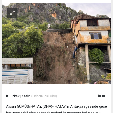
Erkek
|
Kadın
(Haberi Sesli Oku)
Alican GÜMÜŞ/HATAY, (DHA)- HATAY'ın Antakya ilçesinde gece
boyunca etkili olan sağanak nedeniyle yamaçta bulunan tek