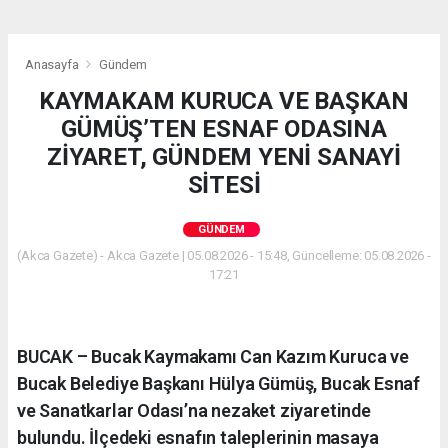
Anasayfa
Gündem
KAYMAKAM KURUCA VE BAŞKAN
GÜMÜŞ’TEN ESNAF ODASINA
ZİYARET, GÜNDEM YENİ SANAYİ
SİTESİ
GÜNDEM
(Akca Gazete) - Akca Gazete | 05.08.2026 - 15:48, Güncelleme: 05.08.2026 -
17:21
BUCAK – Bucak Kaymakamı Can Kazım Kuruca ve
Bucak Belediye Başkanı Hülya Gümüş, Bucak Esnaf
ve Sanatkarlar Odası’na nezaket ziyaretinde
bulundu. İlçedeki esnafın taleplerinin masaya