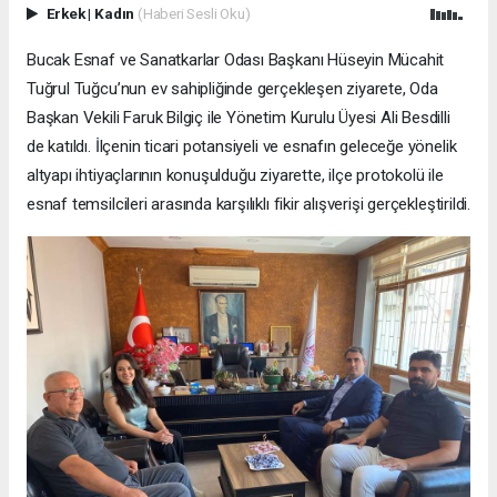
Erkek
|
Kadın
(Haberi Sesli Oku)
Bucak Esnaf ve Sanatkarlar Odası Başkanı Hüseyin Mücahit
Tuğrul Tuğcu’nun ev sahipliğinde gerçekleşen ziyarete, Oda
Başkan Vekili Faruk Bilgiç ile Yönetim Kurulu Üyesi Ali Besdilli
de katıldı. İlçenin ticari potansiyeli ve esnafın geleceğe yönelik
altyapı ihtiyaçlarının konuşulduğu ziyarette, ilçe protokolü ile
esnaf temsilcileri arasında karşılıklı fikir alışverişi gerçekleştirildi.