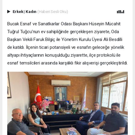
Erkek
|
Kadın
(Haberi Sesli Oku)
Bucak Esnaf ve Sanatkarlar Odası Başkanı Hüseyin Mücahit
Tuğrul Tuğcu’nun ev sahipliğinde gerçekleşen ziyarete, Oda
Başkan Vekili Faruk Bilgiç ile Yönetim Kurulu Üyesi Ali Besdilli
de katıldı. İlçenin ticari potansiyeli ve esnafın geleceğe yönelik
altyapı ihtiyaçlarının konuşulduğu ziyarette, ilçe protokolü ile
esnaf temsilcileri arasında karşılıklı fikir alışverişi gerçekleştirildi.