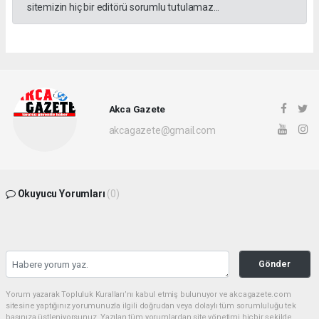
sitemizin hiç bir editörü sorumlu tutulamaz...
Akca Gazete
akcagazete@gmail.com
Okuyucu Yorumları
(0)
Gönder
Yorum yazarak Topluluk Kuralları’nı kabul etmiş bulunuyor ve akcagazete.com
sitesine yaptığınız yorumunuzla ilgili doğrudan veya dolaylı tüm sorumluluğu tek
başınıza üstleniyorsunuz. Yazılan tüm yorumlardan site yönetimi hiçbir şekilde