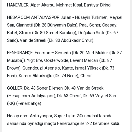
HAKEMLER: Alper Akarsu, Mehmet Kısal, Bahtiyar Birinci
HESAP.COM ANTALYASPOR:Julian - Hüseyin Türkmen, Veysel
Sarı, Giannetti (Dk. 28 Bünyamin Balcı), Paal, Soner, Ceesay,
Ballet, Storm (Dk. 80 Samet Karakoç), Doğukan Sinik (Dk. 67
Saric), Van de Streek (Dk. 80 Abdülkadir Ömür).
FENERBAHÇE: Ederson – Semedo (Dk. 20 Mert Müldür (Dk. 87
Musaba)), Yiğit Efe, Oosterwolde, Levent Mercan (Dk. 87
Brown), Guendouzi, Asensio, Kante, İsmail Yüksek (Dk. 73
Fred), Kerem Aktürkoğlu (Dk. 74 Nene), Cherif.
GOLLER: Dk. 43 Soner Dikmen, Dk. 49 Van de Streek
(Hesap.com Antalyaspor), Dk. 63 Cherif, Dk. 69 Veysel Sarı
(KK) (Fenerbahçe)
Hesap.com Antalyaspor, Süper Lig'in 24’üncü haftasında
sahasında oynadığı maçta Fenerbahçe ile 2-2 berabere kaldı.