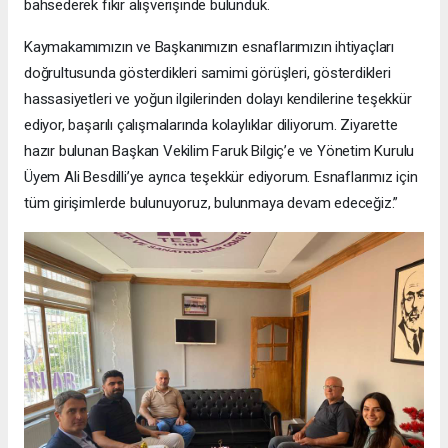
bahsederek fikir alışverişinde bulunduk.
Kaymakamımızın ve Başkanımızın esnaflarımızın ihtiyaçları
doğrultusunda gösterdikleri samimi görüşleri, gösterdikleri
hassasiyetleri ve yoğun ilgilerinden dolayı kendilerine teşekkür
ediyor, başarılı çalışmalarında kolaylıklar diliyorum. Ziyarette
hazır bulunan Başkan Vekilim Faruk Bilgiç’e ve Yönetim Kurulu
Üyem Ali Besdilli’ye ayrıca teşekkür ediyorum. Esnaflarımız için
tüm girişimlerde bulunuyoruz, bulunmaya devam edeceğiz.”