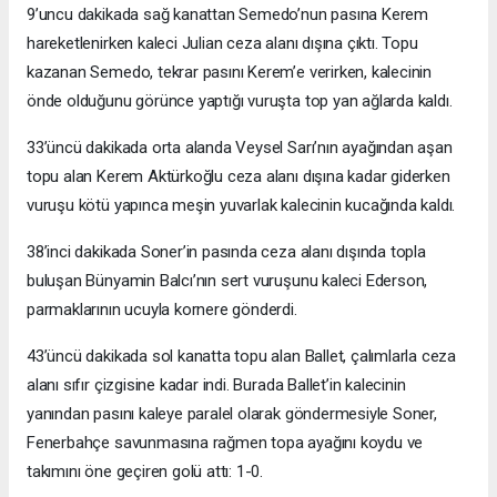
9’uncu dakikada sağ kanattan Semedo’nun pasına Kerem
hareketlenirken kaleci Julian ceza alanı dışına çıktı. Topu
kazanan Semedo, tekrar pasını Kerem’e verirken, kalecinin
önde olduğunu görünce yaptığı vuruşta top yan ağlarda kaldı.
33’üncü dakikada orta alanda Veysel Sarı’nın ayağından aşan
topu alan Kerem Aktürkoğlu ceza alanı dışına kadar giderken
vuruşu kötü yapınca meşin yuvarlak kalecinin kucağında kaldı.
38’inci dakikada Soner’in pasında ceza alanı dışında topla
buluşan Bünyamin Balcı’nın sert vuruşunu kaleci Ederson,
parmaklarının ucuyla kornere gönderdi.
43’üncü dakikada sol kanatta topu alan Ballet, çalımlarla ceza
alanı sıfır çizgisine kadar indi. Burada Ballet’in kalecinin
yanından pasını kaleye paralel olarak göndermesiyle Soner,
Fenerbahçe savunmasına rağmen topa ayağını koydu ve
takımını öne geçiren golü attı: 1-0.