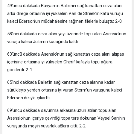
49’uncu dakikada Bünyamin Balcı’nın sağ kanattan ceza alanı
arka direğe ortasına iyi yükselen Van de Streek’in kafa vuruşu
kaleci Ederson’un müdahalesine rağmen filelerle buluştu: 2-0.
58’inci dakikada ceza alanı yayı üzerinde topu alan Asensio’nun
vuruşu kaleci Julian’ın kucağında kaldı.
63’üncü dakikada Asensio’nun sağ kanattan ceza alanı altıpas
içerisine ortasına iyi yükselen Cherif kafayla topu ağlara
gönderdi: 2-1.
65’inci dakikada Ballet’in sağ kanattan ceza alanına kadar
sürükleyip yerden ortasına iyi vuran Storm’un vuruşunu kaleci
Ederson diziyle çıkarttı.
69’uncu dakikada savunma arkasına uzun atılan topu alan
Asensio’nun içeriye çevirdiği topa ters dokunan Veysel Sarı’nın
vuruşunda meşin yuvarlak ağlara gitti: 2-2.