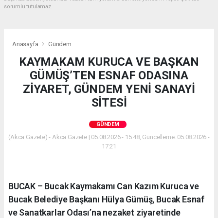
sorumlu tutulamaz.
Anasayfa
Gündem
KAYMAKAM KURUCA VE BAŞKAN
GÜMÜŞ’TEN ESNAF ODASINA
ZİYARET, GÜNDEM YENİ SANAYİ
SİTESİ
GÜNDEM
(Akca Gazete) - Akca Gazete | 05.08.2026 - 15:48, Güncelleme: 05.08.2026 -
17:21
BUCAK – Bucak Kaymakamı Can Kazım Kuruca ve
Bucak Belediye Başkanı Hülya Gümüş, Bucak Esnaf
ve Sanatkarlar Odası’na nezaket ziyaretinde