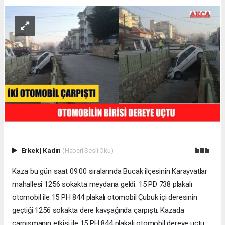
Erkek
|
Kadın
(Haberi Sesli Oku)
Kaza bu gün saat 09:00 sıralarında Bucak ilçesinin Karayvatlar
mahallesi 1256 sokakta meydana geldi. 15 PD 738 plakalı
otomobil ile 15 PH 844 plakalı otomobil Çubuk içi deresinin
geçtiği 1256 sokakta dere kavşağında çarpıştı. Kazada
çarpışmanın etkisi ile 15 PH 844 plakalı otomobil dereye uçtu.