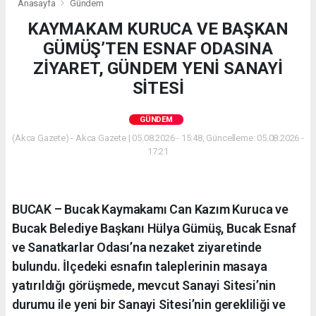
Anasayfa
Gündem
KAYMAKAM KURUCA VE BAŞKAN
GÜMÜŞ’TEN ESNAF ODASINA
ZİYARET, GÜNDEM YENİ SANAYİ
SİTESİ
GÜNDEM
(Akca Gazete) - Akca Gazete | 05.08.2026 - 15:48, Güncelleme: 05.08.2026 -
17:21
BUCAK – Bucak Kaymakamı Can Kazım Kuruca ve
Bucak Belediye Başkanı Hülya Gümüş, Bucak Esnaf
ve Sanatkarlar Odası’na nezaket ziyaretinde
bulundu. İlçedeki esnafın taleplerinin masaya
yatırıldığı görüşmede, mevcut Sanayi Sitesi’nin
durumu ile yeni bir Sanayi Sitesi’nin gerekliliği ve