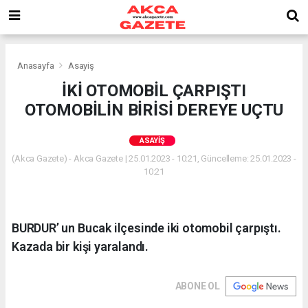
Anasayfa
Asayiş
İKİ OTOMOBİL ÇARPIŞTI
OTOMOBİLİN BİRİSİ DEREYE UÇTU
ASAYIŞ
(Akca Gazete) - Akca Gazete | 25.01.2023 - 10:21, Güncelleme: 25.01.2023 -
10:21
BURDUR’ un Bucak ilçesinde iki otomobil çarpıştı.
Kazada bir kişi yaralandı.
ABONE OL