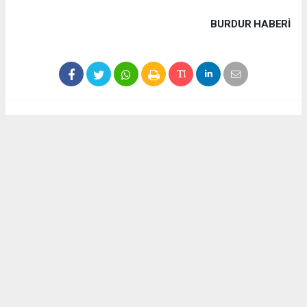
BURDUR HABERİ
Haber ajanslarından eklenen tüm haberler, sitemizin
editörlerinin müdahalesi olmadan yayınlanır. Bu haberlerde
yer alan hukuki muhataplar haberi geçen ajanslar olup
sitemizin hiç bir editörü sorumlu tutulamaz...
Akca Gazete
akcagazete@gmail.com