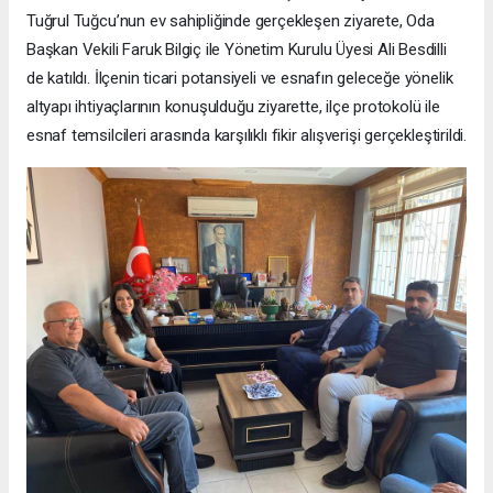
Tuğrul Tuğcu’nun ev sahipliğinde gerçekleşen ziyarete, Oda
Başkan Vekili Faruk Bilgiç ile Yönetim Kurulu Üyesi Ali Besdilli
de katıldı. İlçenin ticari potansiyeli ve esnafın geleceğe yönelik
altyapı ihtiyaçlarının konuşulduğu ziyarette, ilçe protokolü ile
esnaf temsilcileri arasında karşılıklı fikir alışverişi gerçekleştirildi.