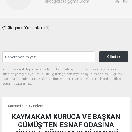
akcagazete@gmail.com
Okuyucu Yorumları
(0)
Gönder
Yorum yazarak Topluluk Kuralları’nı kabul etmiş bulunuyor ve akcagazete.com
sitesine yaptığınız yorumunuzla ilgili doğrudan veya dolaylı tüm sorumluluğu tek
başınıza üstleniyorsunuz. Yazılan tüm yorumlardan site yönetimi hiçbir şekilde
sorumlu tutulamaz.
Anasayfa
Gündem
KAYMAKAM KURUCA VE BAŞKAN
GÜMÜŞ’TEN ESNAF ODASINA