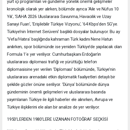
yurt içi programları ve gündeme yönelik önemli gelişmeler
kronolojik olarak yer alırken, bölümde ayrıca 'Aile ve Nüfus 10
Yılı', 'SAHA 2026 Uluslararası Savunma, Havacılık ve Uzay
Sanayi Fuarı', 'Erişilebilir Türkiye Vizyonu', '64 Kbps’den 5G’ye.
Türkiye’nin İnternet Serüveni' başlıklı dosyalar bulunuyor. Bu ay
'Vefa/Hatıra' başlığında kahraman Türk kadını Nene Hatun
anılırken, spor bölümünde ise yeniden Türkiye’de yapılacak olan
Formula 1’e yer veriliyor. Cumhurbaşkanı Erdoğan’ın
uluslararası diplomasi trafiği ve yürüttüğü telefon
diplomasisine yer verilen 'Diplomasi' bölümünde, Türkiye’nin
uluslararası arenadaki etkin diplomatik faaliyetleri detaylı bir
şekilde gözler önüne seriliyor. 'Dünya' bölümünde dünya
gündeminin önemli gelişmeleri ve uluslararası basında
yayımlanan Türkiye ile ilgili haberler ele alınırken, Avrupa ve
Türkiye ilişkilerini ele alan bir analize de yer veriliyor.
1950’LERDEN 1980’LERE UZANAN FOTOĞRAF SEÇKİSİ