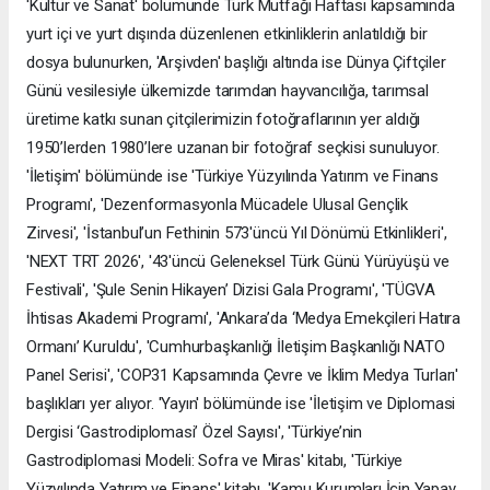
'Kültür ve Sanat' bölümünde Türk Mutfağı Haftası kapsamında
yurt içi ve yurt dışında düzenlenen etkinliklerin anlatıldığı bir
dosya bulunurken, 'Arşivden' başlığı altında ise Dünya Çiftçiler
Günü vesilesiyle ülkemizde tarımdan hayvancılığa, tarımsal
üretime katkı sunan çitçilerimizin fotoğraflarının yer aldığı
1950’lerden 1980’lere uzanan bir fotoğraf seçkisi sunuluyor.
'İletişim' bölümünde ise 'Türkiye Yüzyılında Yatırım ve Finans
Programı', 'Dezenformasyonla Mücadele Ulusal Gençlik
Zirvesi', 'İstanbul’un Fethinin 573'üncü Yıl Dönümü Etkinlikleri',
'NEXT TRT 2026', '43'üncü Geleneksel Türk Günü Yürüyüşü ve
Festivali', 'Şule Senin Hikayen’ Dizisi Gala Programı', 'TÜGVA
İhtisas Akademi Programı', 'Ankara’da ‘Medya Emekçileri Hatıra
Ormanı’ Kuruldu', 'Cumhurbaşkanlığı İletişim Başkanlığı NATO
Panel Serisi', 'COP31 Kapsamında Çevre ve İklim Medya Turları'
başlıkları yer alıyor. 'Yayın' bölümünde ise 'İletişim ve Diplomasi
Dergisi ‘Gastrodiplomasi’ Özel Sayısı', 'Türkiye’nin
Gastrodiplomasi Modeli: Sofra ve Miras' kitabı, 'Türkiye
Yüzyılında Yatırım ve Finans' kitabı, 'Kamu Kurumları İçin Yapay