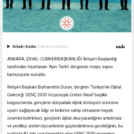
Erkek
|
Kadın
(Haberi Sesli Oku)
ANKARA, (DHA)- CUMHURBAŞKANLIĞI İletişim Başkanlığı
tarafından hazırlanan 'Ayın Tarihi' dergisinin mayıs sayısı
kamuoyuna sunuldu.
İletişim Başkanı Burhanettin Duran, derginin 'Türkiye’nin Dijital
Geleceği: GENÇ 2030 Vizyonuyla Üreten Nesil' başlıklı
başyazısında, gençlerin dünyadaki dijital dönüşüm sürecine
uyum sağlayacak bilgi ve birikime sahip olmasının hayati
önemini belirtirken, gençlerin dijital okuryazarlığının artırılması
ve yenilikçi üretim becerilerinin güçlendirilmesi gerektiğinin, bu
noktada 81 ilde uygulanmakta olan GENÇ 2030 projesinin