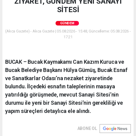
ZİYARET, GÜNDEM YENİ SANAYİ
SİTESİ
GÜNDEM
(Akca Gazete) - Akca Gazete | 05.08.2026 - 15:48, Güncelleme: 05.08.2026 -
17:21
BUCAK – Bucak Kaymakamı Can Kazım Kuruca ve
Bucak Belediye Başkanı Hülya Gümüş, Bucak Esnaf
ve Sanatkarlar Odası’na nezaket ziyaretinde
bulundu. İlçedeki esnafın taleplerinin masaya
yatırıldığı görüşmede, mevcut Sanayi Sitesi’nin
durumu ile yeni bir Sanayi Sitesi’nin gerekliliği ve
yapım süreçleri detaylıca ele alındı.
ABONE OL