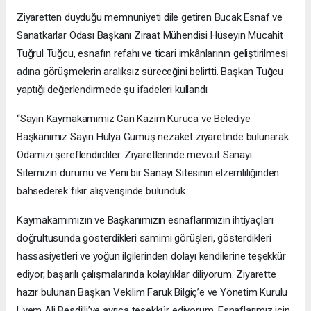
Ziyaretten duyduğu memnuniyeti dile getiren Bucak Esnaf ve
Sanatkarlar Odası Başkanı Ziraat Mühendisi Hüseyin Mücahit
Tuğrul Tuğcu, esnafın refahı ve ticari imkânlarının geliştirilmesi
adına görüşmelerin aralıksız süreceğini belirtti. Başkan Tuğcu
yaptığı değerlendirmede şu ifadeleri kullandı:
“Sayın Kaymakamımız Can Kazım Kuruca ve Belediye
Başkanımız Sayın Hülya Gümüş nezaket ziyaretinde bulunarak
Odamızı şereflendirdiler. Ziyaretlerinde mevcut Sanayi
Sitemizin durumu ve Yeni bir Sanayi Sitesinin elzemliliğinden
bahsederek fikir alışverişinde bulunduk.
Kaymakamımızın ve Başkanımızın esnaflarımızın ihtiyaçları
doğrultusunda gösterdikleri samimi görüşleri, gösterdikleri
hassasiyetleri ve yoğun ilgilerinden dolayı kendilerine teşekkür
ediyor, başarılı çalışmalarında kolaylıklar diliyorum. Ziyarette
hazır bulunan Başkan Vekilim Faruk Bilgiç’e ve Yönetim Kurulu
Üyem Ali Besdilli’ye ayrıca teşekkür ediyorum. Esnaflarımız için