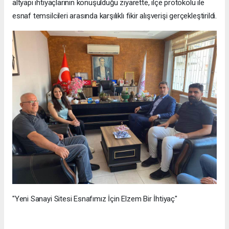
altyapı ihtiyaçlarının konuşulduğu ziyarette, ilçe protokolü ile
esnaf temsilcileri arasında karşılıklı fikir alışverişi gerçekleştirildi.
"Yeni Sanayi Sitesi Esnafımız İçin Elzem Bir İhtiyaç"