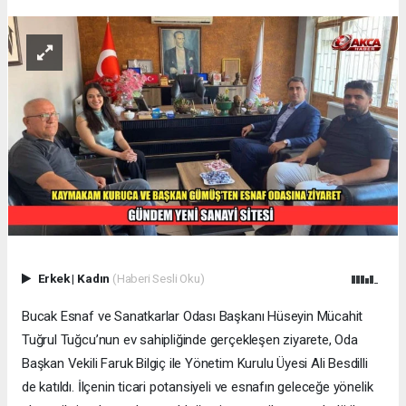
Erkek
|
Kadın
(Haberi Sesli Oku)
Bucak Esnaf ve Sanatkarlar Odası Başkanı Hüseyin Mücahit
Tuğrul Tuğcu’nun ev sahipliğinde gerçekleşen ziyarete, Oda
Başkan Vekili Faruk Bilgiç ile Yönetim Kurulu Üyesi Ali Besdilli
de katıldı. İlçenin ticari potansiyeli ve esnafın geleceğe yönelik