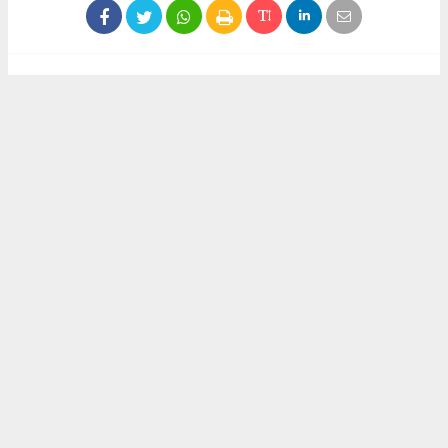
Haber ajanslarından eklenen tüm haberler, sitemizin
editörlerinin müdahalesi olmadan yayınlanır. Bu haberlerde
yer alan hukuki muhataplar haberi geçen ajanslar olup
sitemizin hiç bir editörü sorumlu tutulamaz...
Akca Gazete
akcagazete@gmail.com
Okuyucu Yorumları
(0)