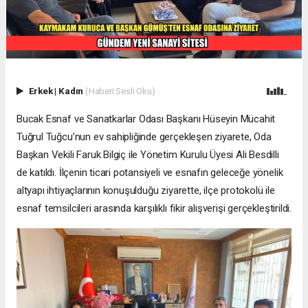
Erkek
|
Kadın
(Haberi Sesli Oku)
Bucak Esnaf ve Sanatkarlar Odası Başkanı Hüseyin Mücahit
Tuğrul Tuğcu’nun ev sahipliğinde gerçekleşen ziyarete, Oda
Başkan Vekili Faruk Bilgiç ile Yönetim Kurulu Üyesi Ali Besdilli
de katıldı. İlçenin ticari potansiyeli ve esnafın geleceğe yönelik
altyapı ihtiyaçlarının konuşulduğu ziyarette, ilçe protokolü ile
esnaf temsilcileri arasında karşılıklı fikir alışverişi gerçekleştirildi.