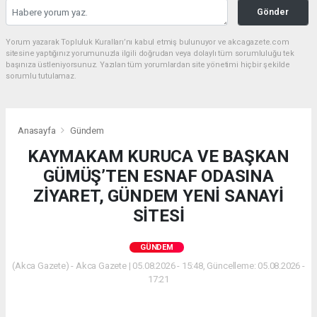
Gönder
Yorum yazarak Topluluk Kuralları’nı kabul etmiş bulunuyor ve akcagazete.com
sitesine yaptığınız yorumunuzla ilgili doğrudan veya dolaylı tüm sorumluluğu tek
başınıza üstleniyorsunuz. Yazılan tüm yorumlardan site yönetimi hiçbir şekilde
sorumlu tutulamaz.
Anasayfa
Gündem
KAYMAKAM KURUCA VE BAŞKAN
GÜMÜŞ’TEN ESNAF ODASINA
ZİYARET, GÜNDEM YENİ SANAYİ
SİTESİ
GÜNDEM
(Akca Gazete) - Akca Gazete | 05.08.2026 - 15:48, Güncelleme: 05.08.2026 -
17:21