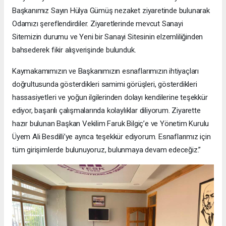
Başkanımız Sayın Hülya Gümüş nezaket ziyaretinde bulunarak
Odamızı şereflendirdiler. Ziyaretlerinde mevcut Sanayi
Sitemizin durumu ve Yeni bir Sanayi Sitesinin elzemliliğinden
bahsederek fikir alışverişinde bulunduk.
Kaymakamımızın ve Başkanımızın esnaflarımızın ihtiyaçları
doğrultusunda gösterdikleri samimi görüşleri, gösterdikleri
hassasiyetleri ve yoğun ilgilerinden dolayı kendilerine teşekkür
ediyor, başarılı çalışmalarında kolaylıklar diliyorum. Ziyarette
hazır bulunan Başkan Vekilim Faruk Bilgiç’e ve Yönetim Kurulu
Üyem Ali Besdilli’ye ayrıca teşekkür ediyorum. Esnaflarımız için
tüm girişimlerde bulunuyoruz, bulunmaya devam edeceğiz.”