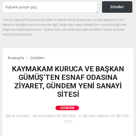
Gönder
Yorum yazarak Topluluk Kuralları’nı kabul etmiş bulunuyor ve akcagazete.com
sitesine yaptığınız yorumunuzla ilgili doğrudan veya dolaylı tüm sorumluluğu tek
başınıza üstleniyorsunuz. Yazılan tüm yorumlardan site yönetimi hiçbir şekilde
sorumlu tutulamaz.
Anasayfa
Gündem
KAYMAKAM KURUCA VE BAŞKAN
GÜMÜŞ’TEN ESNAF ODASINA
ZİYARET, GÜNDEM YENİ SANAYİ
SİTESİ
GÜNDEM
(Akca Gazete) - Akca Gazete | 05.08.2026 - 15:48, Güncelleme: 05.08.2026 -
17:21