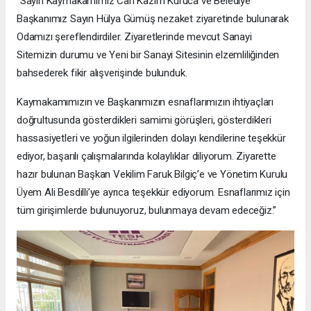
“Sayın Kaymakamımız Can Kazım Kuruca ve Belediye
Başkanımız Sayın Hülya Gümüş nezaket ziyaretinde bulunarak
Odamızı şereflendirdiler. Ziyaretlerinde mevcut Sanayi
Sitemizin durumu ve Yeni bir Sanayi Sitesinin elzemliliğinden
bahsederek fikir alışverişinde bulunduk.
Kaymakamımızın ve Başkanımızın esnaflarımızın ihtiyaçları
doğrultusunda gösterdikleri samimi görüşleri, gösterdikleri
hassasiyetleri ve yoğun ilgilerinden dolayı kendilerine teşekkür
ediyor, başarılı çalışmalarında kolaylıklar diliyorum. Ziyarette
hazır bulunan Başkan Vekilim Faruk Bilgiç’e ve Yönetim Kurulu
Üyem Ali Besdilli’ye ayrıca teşekkür ediyorum. Esnaflarımız için
tüm girişimlerde bulunuyoruz, bulunmaya devam edeceğiz.”