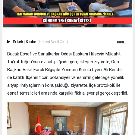
Erkek
|
Kadın
(Haberi Sesli Oku)
Bucak Esnaf ve Sanatkarlar Odası Başkanı Hüseyin Mücahit
Tuğrul Tuğcu’nun ev sahipliğinde gerçekleşen ziyarete, Oda
Başkan Vekili Faruk Bilgiç ile Yönetim Kurulu Üyesi Ali Besdilli
de katıldı. İlçenin ticari potansiyeli ve esnafın geleceğe yönelik
altyapı ihtiyaçlarının konuşulduğu ziyarette, ilçe protokolü ile
esnaf temsilcileri arasında karşılıklı fikir alışverişi gerçekleştirildi.