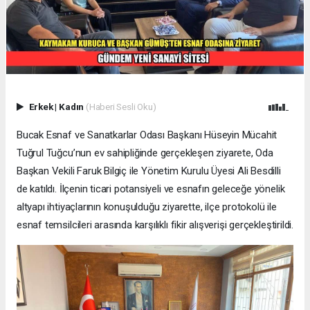
Erkek
|
Kadın
(Haberi Sesli Oku)
Bucak Esnaf ve Sanatkarlar Odası Başkanı Hüseyin Mücahit
Tuğrul Tuğcu’nun ev sahipliğinde gerçekleşen ziyarete, Oda
Başkan Vekili Faruk Bilgiç ile Yönetim Kurulu Üyesi Ali Besdilli
de katıldı. İlçenin ticari potansiyeli ve esnafın geleceğe yönelik
altyapı ihtiyaçlarının konuşulduğu ziyarette, ilçe protokolü ile
esnaf temsilcileri arasında karşılıklı fikir alışverişi gerçekleştirildi.