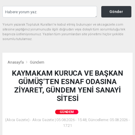
Gönder
Yorum yazarak Topluluk Kuralları’nı kabul etmiş bulunuyor ve akcagazete.com
sitesine yaptığınız yorumunuzla ilgili doğrudan veya dolaylı tüm sorumluluğu tek
başınıza üstleniyorsunuz. Yazılan tüm yorumlardan site yönetimi hiçbir şekilde
sorumlu tutulamaz.
Anasayfa
Gündem
KAYMAKAM KURUCA VE BAŞKAN
GÜMÜŞ’TEN ESNAF ODASINA
ZİYARET, GÜNDEM YENİ SANAYİ
SİTESİ
GÜNDEM
(Akca Gazete) - Akca Gazete | 05.08.2026 - 15:48, Güncelleme: 05.08.2026 -
17:21