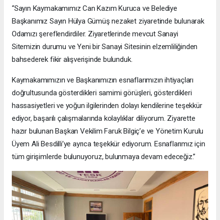
“Sayın Kaymakamımız Can Kazım Kuruca ve Belediye
Başkanımız Sayın Hülya Gümüş nezaket ziyaretinde bulunarak
Odamızı şereflendirdiler. Ziyaretlerinde mevcut Sanayi
Sitemizin durumu ve Yeni bir Sanayi Sitesinin elzemliliğinden
bahsederek fikir alışverişinde bulunduk.
Kaymakamımızın ve Başkanımızın esnaflarımızın ihtiyaçları
doğrultusunda gösterdikleri samimi görüşleri, gösterdikleri
hassasiyetleri ve yoğun ilgilerinden dolayı kendilerine teşekkür
ediyor, başarılı çalışmalarında kolaylıklar diliyorum. Ziyarette
hazır bulunan Başkan Vekilim Faruk Bilgiç’e ve Yönetim Kurulu
Üyem Ali Besdilli’ye ayrıca teşekkür ediyorum. Esnaflarımız için
tüm girişimlerde bulunuyoruz, bulunmaya devam edeceğiz.”