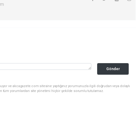
om
Gönder
nuyor ve akcagazete.com sitesine yaptığınız yorumunuzla ilgili doğrudan veya dolaylı
an tüm yorumlardan site yönetimi hiçbir şekilde sorumlu tutulamaz.