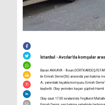
İstanbul - Avcılar'da komşular aras
Baran AKKAYA - İhsan DÖRTKARDEŞ/İSTANBU
ile Emrah Demir(36) arasında yan bakma mes
A., yanındaki bıçakla komşusu Emrah Demir'e 
kaybetti. Olay yerinden kaçan şüpheli Hamit 
Olay saat 17.00 sıralarında Yeşilkent Mahal
Emrah Demir, yan bakma sebebiyle tartışmay