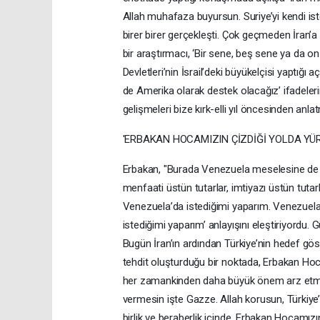
Allah muhafaza buyursun. Suriye’yi kendi iste
birer birer gerçekleşti. Çok geçmeden İran’
bir araştırmacı, ‘Bir sene, beş sene ya da o
Devletleri’nin İsrail’deki büyükelçisi yaptığı aç
de Amerika olarak destek olacağız’ ifadeleri
gelişmeleri bize kırk-elli yıl öncesinden anl
'ERBAKAN HOCAMIZIN ÇİZDİĞİ YOLDA YÜ
Erbakan, "Burada Venezuela meselesine de d
menfaati üstün tutarlar, imtiyazı üstün tutar
Venezuela’da istediğimi yaparım. Venezuela’
istediğimi yaparım’ anlayışını eleştiriyordu.
Bugün İran’ın ardından Türkiye’nin hedef gös
tehdit oluşturduğu bir noktada, Erbakan Hoca
her zamankinden daha büyük önem arz etmekted
vermesin işte Gazze. Allah korusun, Türkiye’
birlik ve beraberlik içinde, Erbakan Hocamız