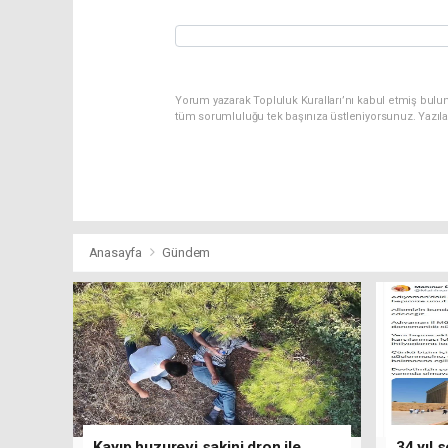
Yorum yazarak Topluluk Kuralları’nı kabul etmiş bulu
tüm sorumluluğu tek başınıza üstleniyorsunuz. Yazıl
Anasayfa
Gündem
Kayıp huzurevi sakini dron ile
34 yıl 