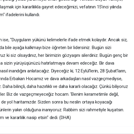
ulaşmak için kararlılıkla gayret edeceğimizi, vefatının 15’inci yılında
" ifadelerini kullandı.
ise, "Duyguların yükünü kelimelerle ifade etmek kolaydır. Ancak siz,
da bile ayağa kalkmayı bize öğreten bir lidersiniz. Bugün sizi
ruz ki siz olsaydınız, her birimizin gözyaşını silerdiniz. Bugün genç bir
na sizin yürüyüşünüzü hatırlatmaya devam edeceğiz. Bir dava
nasıl inandığını anlatacağız. Diyeceğiz ki; 12 Eylül’lerin, 28 Şubat’ların,
arında Erbakan Hocamız ve dava arkadaşları nasıl vazgeçmediyse,
ha bilinçli, daha hazırlıklı ve daha kararlı olacağız. Çünkü biliyoruz
ezler. Biz de vazgeçmeyeceğiz hocam. ‘Benim kerametimle değil,
 de yol haritamızdır. Sizden sonra bu neslin ortaya koyacağı
lerin yakın olduğuna inanıyoruz. Rabbim sizi rahmetiyle kuşatsın.
 ve kararlılık nasip etsin" dedi. (DHA)