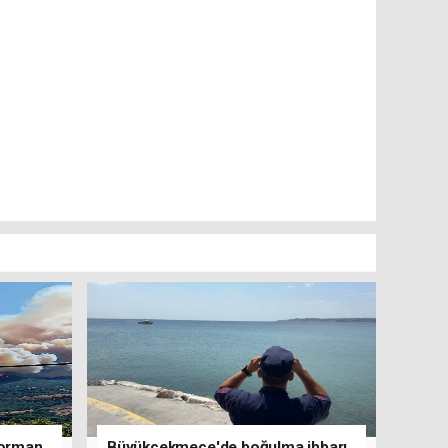
 orman
Büyükçekmece'de boğulma ihbarı