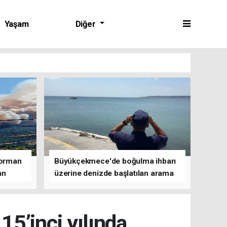
Yaşam
Diğer
 orman
Büyükçekmece'de boğulma ihbarı
an
üzerine denizde başlatılan arama
çalışmasına devam edildi
15’inci yılında