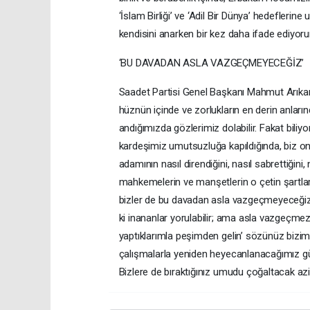
‘İslam Birliği’ ve ‘Adil Bir Dünya’ hedeflerine 
kendisini anarken bir kez daha ifade ediyorum
‘BU DAVADAN ASLA VAZGEÇMEYECEĞİZ’
Saadet Partisi Genel Başkanı Mahmut Arıkan 
hüznün içinde ve zorlukların en derin anların
andığımızda gözlerimiz dolabilir. Fakat biliyo
kardeşimiz umutsuzluğa kapıldığında, biz o
adamının nasıl direndiğini, nasıl sabrettiğini, 
mahkemelerin ve manşetlerin o çetin şartl
bizler de bu davadan asla vazgeçmeyeceğiz. Da
ki inananlar yorulabilir; ama asla vazgeçm
yaptıklarımla peşimden gelin’ sözünüz bizim
çalışmalarla yeniden heyecanlanacağımız gün
Bizlere de bıraktığınız umudu çoğaltacak azim