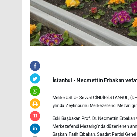
İstanbul - Necmettin Erbakan vefatı
Melike USLU- Şevval CİNDİR/İSTANBUL, (DHA
yılında Zeytinburnu Merkezefendi Mezarlığı'n
Eski Başbakan Prof. Dr. Necmettin Erbakan vef
Merkezefendi Mezarlığı'nda düzenlenen anm
Başkanı Fatih Erbakan, Saadet Partisi Gene