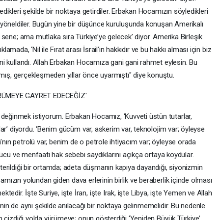
dikleri şekilde bir noktaya getirdiler. Erbakan Hocamızın söyledikleri
a yöneldiler. Bugün yine bir düşünce kuruluşunda konuşan Amerikalı
n sene; ama mutlaka sıra Türkiye’ye gelecek’ diyor. Amerika Birleşik
ıklamada, ‘Nil ile Fırat arası İsrail’in hakkıdır ve bu hakkı alması için biz
ni kullandı. Allah Erbakan Hocamıza gani gani rahmet eylesin. Bu
atmış, gerçekleşmeden yıllar önce uyarmıştı" diye konuştu.
RÜMEYE GAYRET EDECEĞİZ'
eğinmek istiyorum. Erbakan Hocamız, ‘Kuvveti üstün tutarlar,
lar’ diyordu. ‘Benim gücüm var, askerim var, teknolojim var; öyleyse
nın petrolü var, benim de o petrole ihtiyacım var; öyleyse orada
 Gücü ve menfaati hak sebebi saydıklarını açıkça ortaya koydular.
terildiği bir ortamda; adeta düşmanın kapıya dayandığı, siyonizmin
mızın yolundan giden dava erlerinin birlik ve beraberlik içinde olması
ir. İşte Suriye, işte İran, işte Irak, işte Libya, işte Yemen ve Allah
nin de aynı şekilde anılacağı bir noktaya gelinmemelidir. Bu nedenle
ın çizdiği yolda yürümeye; onun gösterdiği ‘Yeniden Büyük Türkiye’,