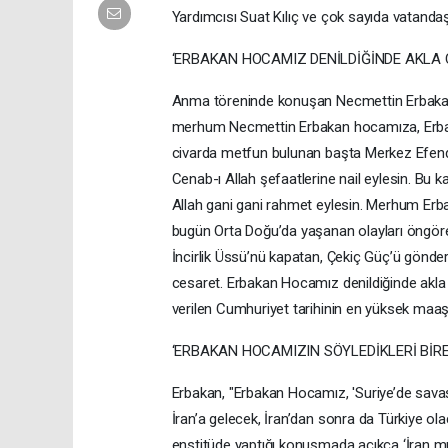
Yardımcısı Suat Kılıç ve çok sayıda vatandaş 
‘ERBAKAN HOCAMIZ DENİLDİĞİNDE AKLA 
Anma töreninde konuşan Necmettin Erbakan'
merhum Necmettin Erbakan hocamıza, Erbaka
civarda metfun bulunan başta Merkez Efendi
Cenab-ı Allah şefaatlerine nail eylesin. Bu 
Allah gani gani rahmet eylesin. Merhum Erba
bugün Orta Doğu’da yaşanan olayları öngören
İncirlik Üssü’nü kapatan, Çekiç Güç’ü gönder
cesaret. Erbakan Hocamız denildiğinde akla
verilen Cumhuriyet tarihinin en yüksek maaş
‘ERBAKAN HOCAMIZIN SÖYLEDİKLERİ BİRE
Erbakan, "Erbakan Hocamız, 'Suriye’de savaş ol
İran’a gelecek, İran’dan sonra da Türkiye olac
enstitüde yaptığı konuşmada açıkça ‘İran mut