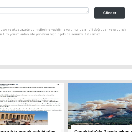
Gönder
nuyor ve akcagazete.com sitesine yaptığınız yorumunuzla ilgili doğrudan veya dolaylı
an tüm yorumlardan site yönetimi hiçbir şekilde sorumlu tutulamaz.
sonra ikiz çocuk sahibi olan
Çanakkale'de 2 ayda çıkan