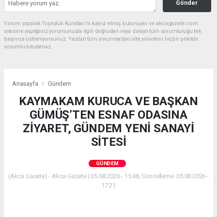
Gönder
Yorum yazarak Topluluk Kuralları’nı kabul etmiş bulunuyor ve akcagazete.com
sitesine yaptığınız yorumunuzla ilgili doğrudan veya dolaylı tüm sorumluluğu tek
başınıza üstleniyorsunuz. Yazılan tüm yorumlardan site yönetimi hiçbir şekilde
sorumlu tutulamaz.
Anasayfa
Gündem
KAYMAKAM KURUCA VE BAŞKAN
GÜMÜŞ’TEN ESNAF ODASINA
ZİYARET, GÜNDEM YENİ SANAYİ
SİTESİ
GÜNDEM
(Akca Gazete) - Akca Gazete | 05.08.2026 - 15:48, Güncelleme: 05.08.2026 -
17:21