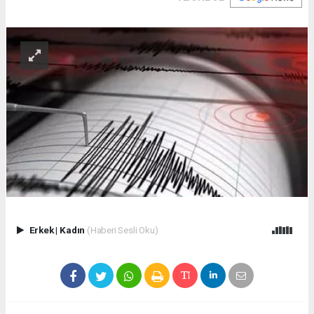
Erkek
|
Kadın
(Haberi Sesli Oku)