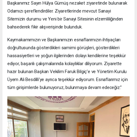
Başkanımız Sayın Hülya Gümüş nezaket ziyaretinde bulunarak
Odamızı şereflendirdiler. Ziyaretlerinde mevcut Sanayi
Sitemizin durumu ve Yeni bir Sanayi Sitesinin elzemliliğinden
bahsederek fikir alışverişinde bulunduk.
Kaymakamımızın ve Başkanımızın esnaflarımızın ihtiyaçları
doğrultusunda gösterdikleri samimi görüşleri, gösterdikleri
hassasiyetleri ve yoğun ilgilerinden dolayı kendilerine teşekkür
ediyor, başarılı çalışmalarında kolaylıklar diliyorum. Ziyarette
hazır bulunan Başkan Vekilim Faruk Bilgiç’e ve Yönetim Kurulu
Üyem Ali Besdilli’ye ayrıca teşekkür ediyorum. Esnaflarımız için
tüm girişimlerde bulunuyoruz, bulunmaya devam edeceğiz.”