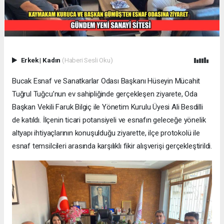
Erkek
|
Kadın
(Haberi Sesli Oku)
Bucak Esnaf ve Sanatkarlar Odası Başkanı Hüseyin Mücahit
Tuğrul Tuğcu’nun ev sahipliğinde gerçekleşen ziyarete, Oda
Başkan Vekili Faruk Bilgiç ile Yönetim Kurulu Üyesi Ali Besdilli
de katıldı. İlçenin ticari potansiyeli ve esnafın geleceğe yönelik
altyapı ihtiyaçlarının konuşulduğu ziyarette, ilçe protokolü ile
esnaf temsilcileri arasında karşılıklı fikir alışverişi gerçekleştirildi.