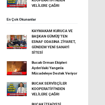
KOOPERATİFİ’NDEN
VELİLERE ÇAĞRI
En Çok Okunanlar
KAYMAKAM KURUCA VE
BAŞKAN GÜMÜŞ’TEN
ESNAF ODASINA ZİYARET,
GÜNDEM YENİ SANAYİ
SİTESİ
Bucak Orman Ekipleri
Aydın'daki Yangınla
Mücadeleye Destek Veriyor
BUCAK SERVİSÇİLER
KOOPERATİFİ’NDEN
VELİLERE ÇAĞRI
BUCAK İTFAİYESİ