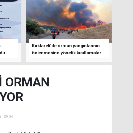
ü
Kırklareli'de orman yangınlarının
ldu
önlenmesine yönelik kısıtlamalar
getirildi
Kİ ORMAN
İYOR
 - 09:04