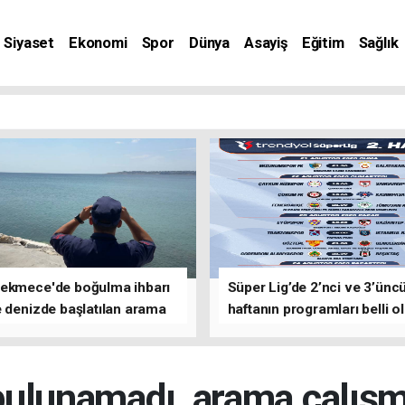
Siyaset
Ekonomi
Spor
Dünya
Asayiş
Eğitim
Sağlık
nat
ekmece'de boğulma ihbarı
Süper Lig’de 2’nci ve 3’ünc
 denizde başlatılan arama
haftanın programları belli o
asına devam edildi
bulunamadı, arama çalışm