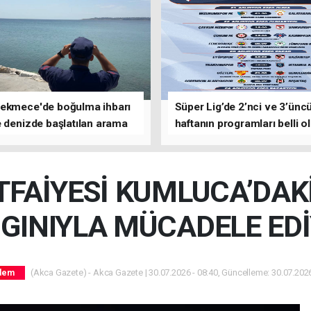
ekmece'de boğulma ihbarı
Süper Lig’de 2’nci ve 3’ünc
 denizde başlatılan arama
haftanın programları belli o
asına devam edildi
TFAİYESİ KUMLUCA’DA
GINIYLA MÜCADELE ED
(Akca Gazete) - Akca Gazete | 30.07.2026 - 08:40, Güncelleme: 30.07.2026
dem