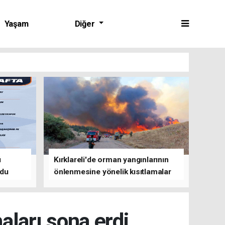
Yaşam
Diğer
ü
Kırklareli'de orman yangınlarının
ldu
önlenmesine yönelik kısıtlamalar
getirildi
aları sona erdi