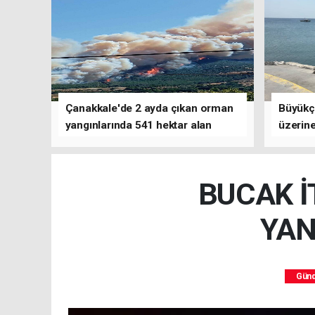
Çanakkale'de 2 ayda çıkan orman
Büyükç
yangınlarında 541 hektar alan
üzerine
zarar gördü
çalışm
BUCAK İ
YAN
Gün