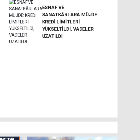
ESNAF VE
SANATKÂRLARA MÜJDE:
KREDİ LİMİTLERİ
YÜKSELTİLDİ, VADELER
UZATILDI