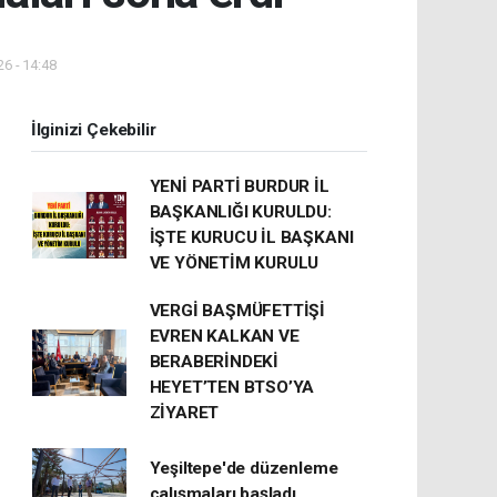
6 - 14:48
İlginizi Çekebilir
YENİ PARTİ BURDUR İL
BAŞKANLIĞI KURULDU:
İŞTE KURUCU İL BAŞKANI
VE YÖNETİM KURULU
VERGİ BAŞMÜFETTİŞİ
EVREN KALKAN VE
BERABERİNDEKİ
HEYET’TEN BTSO’YA
ZİYARET
Yeşiltepe'de düzenleme
çalışmaları başladı