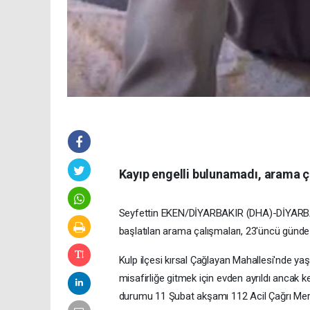
Kayıp engelli bulunamadı, arama ç
Seyfettin EKEN/DİYARBAKIR (DHA)-DİYARBAKIR'
başlatılan arama çalışmaları, 23'üncü günde 
Kulp ilçesi kırsal Çağlayan Mahallesi'nde ya
misafirliğe gitmek için evden ayrıldı ancak 
durumu 11 Şubat akşamı 112 Acil Çağrı Merkez