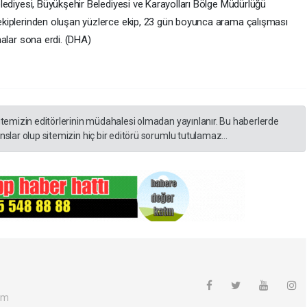
elediyesi, Büyükşehir Belediyesi ve Karayolları Bölge Müdürlüğü
 ekiplerinden oluşan yüzlerce ekip, 23 gün boyunca arama çalışması
malar sona erdi. (DHA)
itemizin editörlerinin müdahalesi olmadan yayınlanır. Bu haberlerde
slar olup sitemizin hiç bir editörü sorumlu tutulamaz...
om