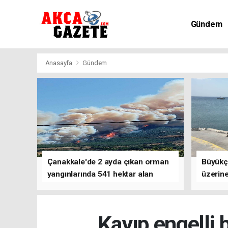
Gündem
Kültür-Sa
Anasayfa
Gündem
Çanakkale'de 2 ayda çıkan orman
Büyükç
yangınlarında 541 hektar alan
üzerine
zarar gördü
çalışm
Kayıp engelli 