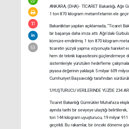
ANKARA, (DHA)- TİCARET Bakanlığı, Ağrı Gü
1 ton 870 kilogram metamfetamin ele geçirild
Bakanlıktan yapılan açıklamada, "Ticaret Ba
bir başarıya daha imza attı. Ağrı'daki Gürbu
kömüre emdirilmiş 1 ton 870 kilogram metamf
ticaretin yüzyılı yapma vizyonuyla hareket 
hem de teknik kapasitesini güçlendirmeye d
sistemleriyle yürütülen hedefleme çalışmal
piyasa değerinin yaklaşık 5 milyar 609 milyon 
Cumhuriyet Başsavcılığı tarafından sürdürülm
'UYUŞTURUCU VERİLERİNDE YÜZDE 234 AR
Ticaret Bakanlığı Gümrükler Muhafaza ekipler
ayında tarihi bir seviyeye ulaştığı belirtiler
ton 144 kilogram uyuşturucu, 19 milyar 911
geçirildi. Bu rakamlar, bir önceki döneme g