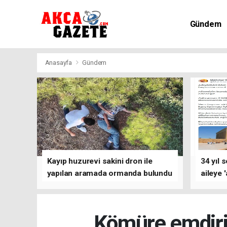
Gündem
Kültür-Sa
Anasayfa
Gündem
Kayıp huzurevi sakini dron ile
34 yıl 
yapılan aramada ormanda bulundu
aileye 
Kömüre emdiri