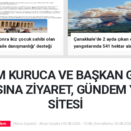
sonra ikiz çocuk sahibi olan
Çanakkale'de 2 ayda çıkan
'aile danışmanlığı' desteği
yangınlarında 541 hektar al
zarar gördü
 KURUCA VE BAŞKAN 
INA ZİYARET, GÜNDEM 
SİTESİ
(Akca Gazete) - Akca Gazete | 05.08.2026 - 15:48, Güncelleme: 05.08.2026
dem