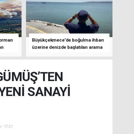
 orman
Büyükçekmece'de boğulma ihbarı
an
üzerine denizde başlatılan arama
çalışmasına devam edildi
GÜMÜŞ’TEN
YENİ SANAYİ
 - 17:21