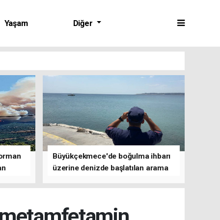
Yaşam
Diğer
 orman
Büyükçekmece'de boğulma ihbarı
an
üzerine denizde başlatılan arama
çalışmasına devam edildi
m metamfetamin