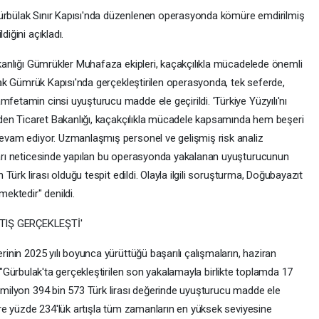
rbülak Sınır Kapısı'nda düzenlenen operasyonda kömüre emdirilmiş
iğini açıkladı.
kanlığı Gümrükler Muhafaza ekipleri, kaçakçılıkla mücadelede önemli
lak Gümrük Kapısı'nda gerçekleştirilen operasyonda, tek seferde,
etamin cinsi uyuşturucu madde ele geçirildi. 'Türkiye Yüzyılı'nı
eden Ticaret Bakanlığı, kaçakçılıkla mücadele kapsamında hem beşeri
evam ediyor. Uzmanlaşmış personel ve gelişmiş risk analiz
arı neticesinde yapılan bu operasyonda yakalanan uyuşturucunun
Türk lirası olduğu tespit edildi. Olayla ilgili soruşturma, Doğubayazıt
ektedir" denildi.
TIŞ GERÇEKLEŞTİ'
inin 2025 yılı boyunca yürüttüğü başarılı çalışmaların, haziran
ek, "Gürbulak'ta gerçekleştirilen son yakalamayla birlikte toplamda 17
 milyon 394 bin 573 Türk lirası değerinde uyuşturucu madde ele
öre yüzde 234'lük artışla tüm zamanların en yüksek seviyesine