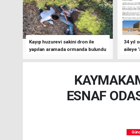
Kayıp huzurevi sakini dron ile
34 yıl 
yapılan aramada ormanda bulundu
aileye 
KAYMAKAM
ESNAF ODAS
Gün