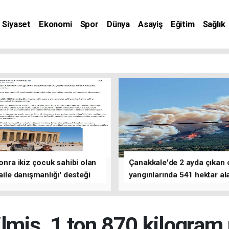
Siyaset
Ekonomi
Spor
Dünya
Asayiş
Eğitim
Sağlık
nat
sonra ikiz çocuk sahibi olan
Çanakkale'de 2 ayda çıkan
'aile danışmanlığı' desteği
yangınlarında 541 hektar al
zarar gördü
lmiş, 1 ton 870 kilogra