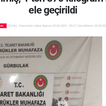
ele geçirildi
(DHA) - Demirören Haber Ajansı | 03.06.2025 - 09:27, Güncelleme: 03.06.202
em