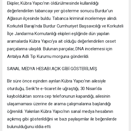
Ekipler, Kübra Yapıcı'nın öldürülmesinde kullanıldığı
değerlendirilen tabancayı yer gösterme sonucu Burdur'un
Ağlasun ilçesinde buldu. Tabanca kriminal incelemeye alındı.
Korkuteli Barajı'nda Burdur Cumhuriyet Başsavcılığı ve Korkuteli
İlçe Jandarma Komutanlığı ekipleri eşliğinde dün yapılan
aramalarda Kübra Yapıcı'ya ait olduğu değerlendirilen ceset
parçalarına ulaşıldı. Bulunan parçalar, DNA incelemesi için
Antalya Adli Tıp Kurumu morguna gönderildi.
SANAL MEDYA HESABI AÇIK GİBİ GÖSTERİLMİŞ
Bir süre önce eşinden ayrılan Kübra Yapıcı'nın ailesiyle
oturduğu, Serik'te e-ticaret ile uğraştığı, 30 Nisan'da
kaybolduktan sonra cep telefonunun kapandığı, ailesinin
ulaşamaması üzerine de arama çalışmalarına başlandığı
öğrenildi. Yakınları Kübra Yapıcı'nın sanal medya hesabının
açıkmış gibi gösterildiğini ve bazı paylaşımlar ile beğenilerde
bulunulduğunu iddia etti.