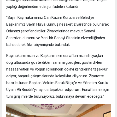
yaptığı değerlendirmede şu ifadeleri kullandı:
“Sayın Kaymakamımız Can Kazım Kuruca ve Belediye
Başkanımız Sayın Hülya Gümüş nezaket ziyaretinde bulunarak
Odamızı şereflendirdiler. Ziyaretlerinde mevcut Sanayi
Sitemizin durumu ve Yeni bir Sanayi Sitesinin elzemliliğinden
bahsederek fikir alışverişinde bulunduk.
Kaymakamımızın ve Başkanımızın esnaflarımızın ihtiyaçları
doğrultusunda gösterdikleri samimi görüşleri, gösterdikleri
hassasiyetleri ve yoğun ilgilerinden dolayı kendilerine teşekkür
ediyor, başarılı çalışmalarında kolaylıklar diliyorum. Ziyarette
hazır bulunan Başkan Vekilim Faruk Bilgiç’e ve Yönetim Kurulu
Üyem Ali Besdilli’ye ayrıca teşekkür ediyorum. Esnaflarımız için
tüm girişimlerde bulunuyoruz, bulunmaya devam edeceğiz.”