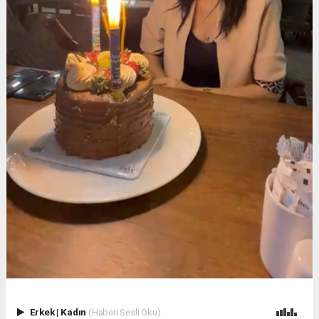
Erkek
|
Kadın
(Haberi Sesli Oku)