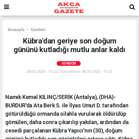
Anasayfa
Gündem
Kübra'dan geriye son doğum
gününü kutladığı mutlu anlar kaldı
GÜNDEM
08.05.2026 - 15:32, Güncelleme: 08.05.2026 - 15:32
Namık Kemal KILINÇ/SERİK (Antalya), (DHA)-
BURDUR'da Ata Berk S. ile İlyas Umut D. tarafından
götürüldüğü ormanda silahla vurularak öldürülüp
gömülen, daha sonra çıkarılıp yakılan, ardından da
cesedi parçalanan Kübra Yapıcı'nın (30), doğum
gününü kutladığı son görüntüleri ortaya çıktı. Kübra