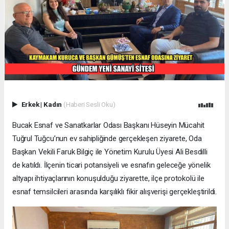
Erkek
|
Kadın
(Haberi Sesli Oku)
Bucak Esnaf ve Sanatkarlar Odası Başkanı Hüseyin Mücahit
Tuğrul Tuğcu’nun ev sahipliğinde gerçekleşen ziyarete, Oda
Başkan Vekili Faruk Bilgiç ile Yönetim Kurulu Üyesi Ali Besdilli
de katıldı. İlçenin ticari potansiyeli ve esnafın geleceğe yönelik
altyapı ihtiyaçlarının konuşulduğu ziyarette, ilçe protokolü ile
esnaf temsilcileri arasında karşılıklı fikir alışverişi gerçekleştirildi.