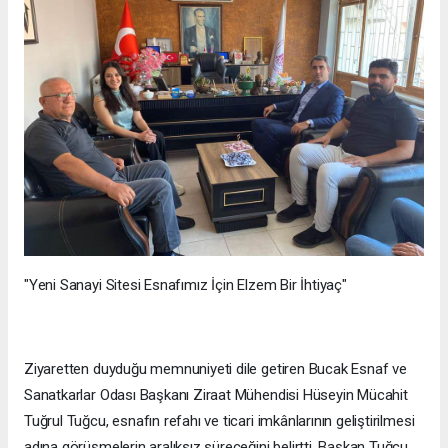
"Yeni Sanayi Sitesi Esnafımız İçin Elzem Bir İhtiyaç"
Ziyaretten duyduğu memnuniyeti dile getiren Bucak Esnaf ve
Sanatkarlar Odası Başkanı Ziraat Mühendisi Hüseyin Mücahit
Tuğrul Tuğcu, esnafın refahı ve ticari imkânlarının geliştirilmesi
adına görüşmelerin aralıksız süreceğini belirtti. Başkan Tuğcu