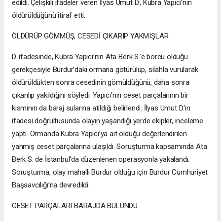
edildi. Çelişkili ifadeler veren İlyas Umut D., Kübra Yapıcı’nın
öldürüldüğünü itiraf etti.
ÖLDÜRÜP GÖMMÜŞ, CESEDİ ÇIKARIP YAKMIŞLAR
D. ifadesinde, Kübra Yapıcı’nın Ata Berk S.’e borcu olduğu
gerekçesiyle Burdur’daki ormana götürülüp, silahla vurularak
öldürüldükten sonra cesedinin gömüldüğünü, daha sonra
çıkarılıp yakıldığını söyledi. Yapıcı'nın ceset parçalarının bir
kısmının da baraj sularına atıldığı belirlendi. İlyas Umut D.'ın
ifadesi doğrultusunda olayın yaşandığı yerde ekipler, inceleme
yaptı. Ormanda Kübra Yapıcı’ya ait olduğu değerlendirilen
yanmış ceset parçalarına ulaşıldı. Soruşturma kapsamında Ata
Berk S. de İstanbul'da düzenlenen operasyonla yakalandı.
Soruşturma, olay mahalli Burdur olduğu için Burdur Cumhuriyet
Başsavcılığı’na devredildi.
CESET PARÇALARI BARAJDA BULUNDU