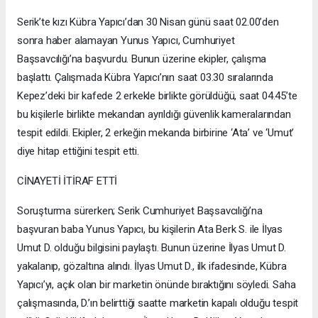
Serik’te kızı Kübra Yapıcı’dan 30 Nisan günü saat 02.00’den
sonra haber alamayan Yunus Yapıcı, Cumhuriyet
Başsavcılığı’na başvurdu. Bunun üzerine ekipler, çalışma
başlattı. Çalışmada Kübra Yapıcı’nın saat 03.30 sıralarında
Kepez’deki bir kafede 2 erkekle birlikte görüldüğü, saat 04.45’te
bu kişilerle birlikte mekandan ayrıldığı güvenlik kameralarından
tespit edildi. Ekipler, 2 erkeğin mekanda birbirine ‘Ata’ ve ‘Umut’
diye hitap ettiğini tespit etti.
CİNAYETİ İTİRAF ETTİ
Soruşturma sürerken; Serik Cumhuriyet Başsavcılığı’na
başvuran baba Yunus Yapıcı, bu kişilerin Ata Berk S. ile İlyas
Umut D. olduğu bilgisini paylaştı. Bunun üzerine İlyas Umut D.
yakalanıp, gözaltına alındı. İlyas Umut D., ilk ifadesinde, Kübra
Yapıcı’yı, açık olan bir marketin önünde bıraktığını söyledi. Saha
çalışmasında, D.’ın belirttiği saatte marketin kapalı olduğu tespit