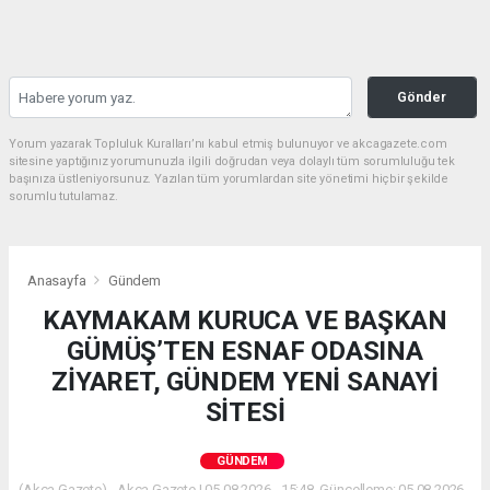
Gönder
Yorum yazarak Topluluk Kuralları’nı kabul etmiş bulunuyor ve akcagazete.com
sitesine yaptığınız yorumunuzla ilgili doğrudan veya dolaylı tüm sorumluluğu tek
başınıza üstleniyorsunuz. Yazılan tüm yorumlardan site yönetimi hiçbir şekilde
sorumlu tutulamaz.
Anasayfa
Gündem
KAYMAKAM KURUCA VE BAŞKAN
GÜMÜŞ’TEN ESNAF ODASINA
ZİYARET, GÜNDEM YENİ SANAYİ
SİTESİ
GÜNDEM
(Akca Gazete) - Akca Gazete | 05.08.2026 - 15:48, Güncelleme: 05.08.2026 -