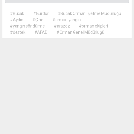
#Bucak
#Burdur
#Bucak Orman İşletme Müdürlüğü
#Aydın
#Çine
#orman yangını
#yangın söndürme
#arazöz
#orman ekipleri
#destek
#AFAD
#Orman Genel Müdürlüğü
Akca Gazete
akcagazete@gmail.com
Okuyucu Yorumları
(0)
Gönder