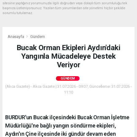
sitesine yaptığınız yorumunuzla ilgili doğrudan veya dolaylı tüm sorumluluğu tek
başınıza üstleniyorsunuz. Yazılan tüm yorumlardan site yönetimi hiçbir şekilde
sorumlu tutulamaz.
Anasayfa
Gündem
Bucak Orman Ekipleri Aydın'daki
Yangınla Mücadeleye Destek
Veriyor
GÜNDEM
(Akca Gazete) - Akca Gazete | 31.07.2026 - 09:07, Güncelleme: 31.07.2026 -
11:10
BURDUR'un Bucak ilçesindeki Bucak Orman İşletme
Müdürlüğü'ne bağlı yangın söndürme ekipleri,
Aydın'ın Çine ilçesinde iki gündür devam eden