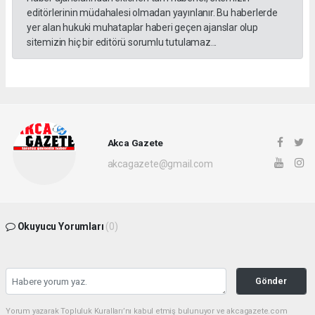
editörlerinin müdahalesi olmadan yayınlanır. Bu haberlerde
yer alan hukuki muhataplar haberi geçen ajanslar olup
sitemizin hiç bir editörü sorumlu tutulamaz...
Akca Gazete
akcagazete@gmail.com
Okuyucu Yorumları
(0)
Gönder
Yorum yazarak Topluluk Kuralları’nı kabul etmiş bulunuyor ve akcagazete.com