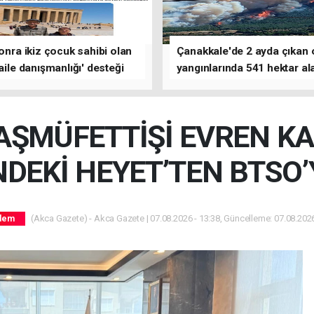
sonra ikiz çocuk sahibi olan
Çanakkale'de 2 ayda çıkan
'aile danışmanlığı' desteği
yangınlarında 541 hektar al
zarar gördü
AŞMÜFETTİŞİ EVREN K
DEKİ HEYET’TEN BTSO’
(Akca Gazete) - Akca Gazete | 07.08.2026 - 13:38, Güncelleme: 07.08.2026
dem