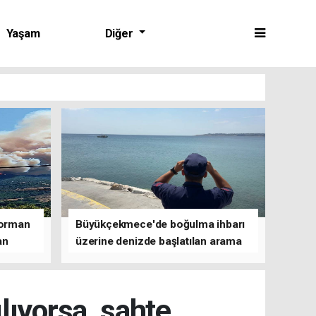
Yaşam
Diğer
 orman
Büyükçekmece'de boğulma ihbarı
an
üzerine denizde başlatılan arama
çalışmasına devam edildi
ılıyorsa, sahte