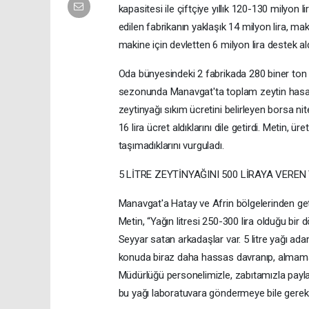
kapasitesi ile çiftçiye yıllık 120-130 milyon
edilen fabrikanın yaklaşık 14 milyon lira, ma
makine için devletten 6 milyon lira destek aldık
Oda bünyesindeki 2 fabrikada 280 biner ton 
sezonunda Manavgat'ta toplam zeytin hasadın
zeytinyağı sıkım ücretini belirleyen borsa nit
16 lira ücret aldıklarını dile getirdi. Metin, ür
taşımadıklarını vurguladı.
5 LİTRE ZEYTİNYAĞINI 500 LİRAYA VEREN
Manavgat'a Hatay ve Afrin bölgelerinden geti
Metin, “Yağın litresi 250-300 lira olduğu bir d
Seyyar satan arkadaşlar var. 5 litre yağı ad
konuda biraz daha hassas davranıp, almama
Müdürlüğü personelimizle, zabıtamızla paylaş
bu yağı laboratuvara göndermeye bile gerek 