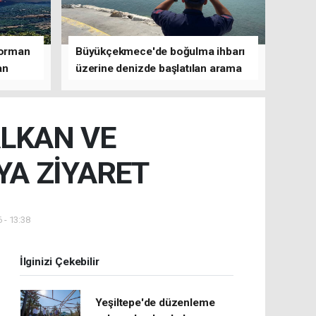
 orman
Büyükçekmece'de boğulma ihbarı
an
üzerine denizde başlatılan arama
çalışmasına devam edildi
ALKAN VE
YA ZİYARET
 - 13:38
İlginizi Çekebilir
Yeşiltepe'de düzenleme