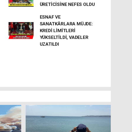
ÜRETİCİSİNE NEFES OLDU
ESNAF VE
SANATKÂRLARA MÜJDE:
KREDİ LİMİTLERİ
YÜKSELTİLDİ, VADELER
UZATILDI