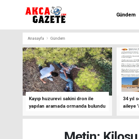
Gündem
Kültür-Sa
Anasayfa
Gündem
Kayıp huzurevi sakini dron ile
34 yıl 
yapılan aramada ormanda bulundu
aileye 
Metin: Kilosu 