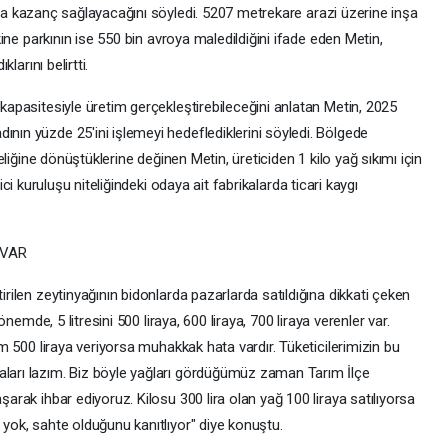
 lira kazanç sağlayacağını söyledi. 5207 metrekare arazi üzerine inşa
kine parkının ise 550 bin avroya maledildiğini ifade eden Metin,
larını belirtti.
kapasitesiyle üretim gerçekleştirebileceğini anlatan Metin, 2025
ın yüzde 25'ini işlemeyi hedeflediklerini söyledi. Bölgede
eliğine dönüştüklerine değinen Metin, üreticiden 1 kilo yağ sıkımı için
etici kuruluşu niteliğindeki odaya ait fabrikalarda ticari kaygı
 VAR
rilen zeytinyağının bidonlarda pazarlarda satıldığına dikkati çeken
önemde, 5 litresini 500 liraya, 600 liraya, 700 liraya verenler var.
am 500 liraya veriyorsa muhakkak hata vardır. Tüketicilerimizin bu
ları lazım. Biz böyle yağları gördüğümüz zaman Tarım İlçe
arak ihbar ediyoruz. Kilosu 300 lira olan yağ 100 liraya satılıyorsa
yok, sahte olduğunu kanıtlıyor" diye konuştu.