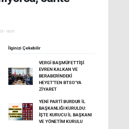
5 - 16:01
İlginizi Çekebilir
VERGİ BAŞMÜFETTİŞİ
EVREN KALKAN VE
BERABERİNDEKİ
HEYET’TEN BTSO’YA
ZİYARET
YENİ PARTİ BURDUR İL
BAŞKANLIĞI KURULDU:
İŞTE KURUCU İL BAŞKANI
VE YÖNETİM KURULU