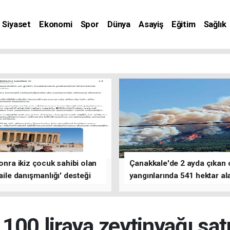
Siyaset
Ekonomi
Spor
Dünya
Asayiş
Eğitim
Sağlık
nat
sonra ikiz çocuk sahibi olan
Çanakkale'de 2 ayda çıkan
'aile danışmanlığı' desteği
yangınlarında 541 hektar al
zarar gördü
100 liraya zeytinyağı sat