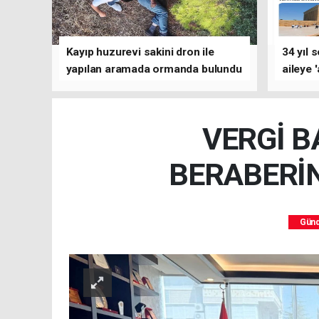
Kayıp huzurevi sakini dron ile
34 yıl 
yapılan aramada ormanda bulundu
aileye 
VERGİ B
BERABERİN
Gün