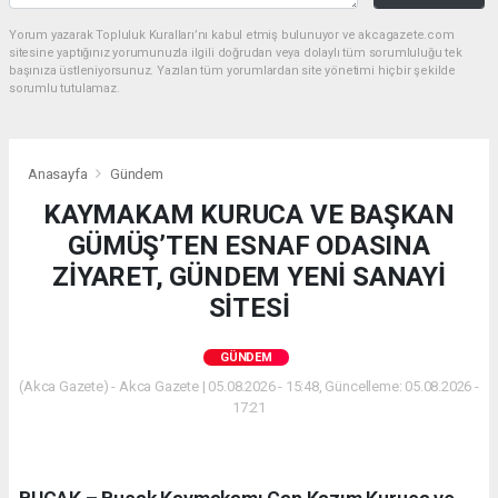
Yorum yazarak Topluluk Kuralları’nı kabul etmiş bulunuyor ve akcagazete.com
sitesine yaptığınız yorumunuzla ilgili doğrudan veya dolaylı tüm sorumluluğu tek
başınıza üstleniyorsunuz. Yazılan tüm yorumlardan site yönetimi hiçbir şekilde
sorumlu tutulamaz.
Anasayfa
Gündem
KAYMAKAM KURUCA VE BAŞKAN
GÜMÜŞ’TEN ESNAF ODASINA
ZİYARET, GÜNDEM YENİ SANAYİ
SİTESİ
GÜNDEM
(Akca Gazete) - Akca Gazete | 05.08.2026 - 15:48, Güncelleme: 05.08.2026 -
17:21