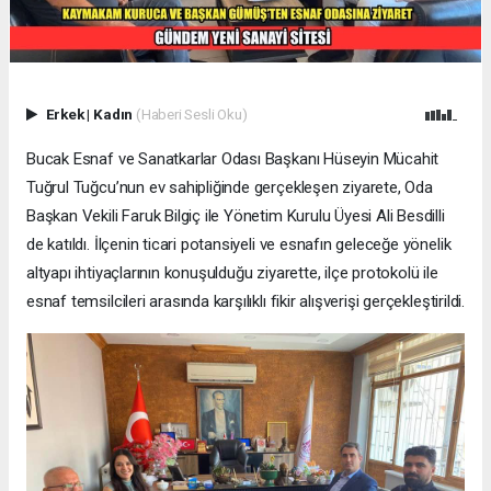
Erkek
|
Kadın
(Haberi Sesli Oku)
Bucak Esnaf ve Sanatkarlar Odası Başkanı Hüseyin Mücahit
Tuğrul Tuğcu’nun ev sahipliğinde gerçekleşen ziyarete, Oda
Başkan Vekili Faruk Bilgiç ile Yönetim Kurulu Üyesi Ali Besdilli
de katıldı. İlçenin ticari potansiyeli ve esnafın geleceğe yönelik
altyapı ihtiyaçlarının konuşulduğu ziyarette, ilçe protokolü ile
esnaf temsilcileri arasında karşılıklı fikir alışverişi gerçekleştirildi.