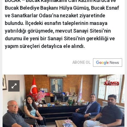
BUCAK – Bucak Kaymakamı Can Kazım Kuruca ve
Bucak Belediye Başkanı Hülya Gümüş, Bucak Esnaf
ve Sanatkarlar Odası’na nezaket ziyaretinde
bulundu. İlçedeki esnafın taleplerinin masaya
yatırıldığı görüşmede, mevcut Sanayi Sitesi’nin
durumu ile yeni bir Sanayi Sitesi’nin gerekliliği ve
yapım süreçleri detaylıca ele alındı.
ABONE OL