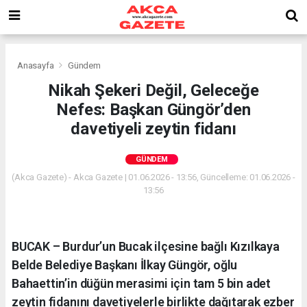
Anasayfa
Gündem
Nikah Şekeri Değil, Geleceğe
Nefes: Başkan Güngör’den
davetiyeli zeytin fidanı
GÜNDEM
(Akca Gazete) - Akca Gazete | 01.06.2026 - 13:56, Güncelleme: 01.06.2026 -
13:56
BUCAK – Burdur’un Bucak ilçesine bağlı Kızılkaya
Belde Belediye Başkanı İlkay Güngör, oğlu
Bahaettin’in düğün merasimi için tam 5 bin adet
zeytin fidanını davetiyelerle birlikte dağıtarak ezber