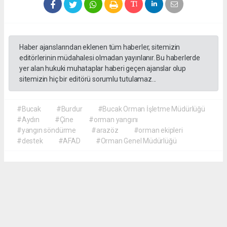
Haber ajanslarından eklenen tüm haberler, sitemizin
editörlerinin müdahalesi olmadan yayınlanır. Bu haberlerde
yer alan hukuki muhataplar haberi geçen ajanslar olup
sitemizin hiç bir editörü sorumlu tutulamaz...
#Bucak
#Burdur
#Bucak Orman İşletme Müdürlüğü
#Aydın
#Çine
#orman yangını
#yangın söndürme
#arazöz
#orman ekipleri
#destek
#AFAD
#Orman Genel Müdürlüğü
Akca Gazete
akcagazete@gmail.com