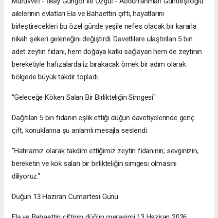
Mürüvvet - İlkay Güngör ile Özgül - Abdurrahman Gündeşlioğlu
ailelerinin evlatları Ela ve Bahaettin çifti, hayatlarını
birleştirecekleri bu özel günde yeşile nefes olacak bir kararla
nikah şekeri geleneğini değiştirdi. Davetlilere ulaştırılan 5 bin
adet zeytin fidanı, hem doğaya katkı sağlayan hem de zeytinin
bereketiyle hafızalarda iz bırakacak örnek bir adım olarak
bölgede büyük takdir topladı.
"Geleceğe Köken Salan Bir Birlikteliğin Simgesi"
Dağıtılan 5 bin fidanın eşlik ettiği düğün davetiyelerinde genç
çift, konuklarına şu anlamlı mesajla seslendi:
"Hatıramız olarak takdim ettiğimiz zeytin fidanının; sevginizin,
bereketin ve kök salan bir birlikteliğin simgesi olmasını
diliyoruz."
Düğün 13 Haziran Cumartesi Günü
Ela ve Bahaettin çiftinin düğün merasimi 13 Haziran 2026