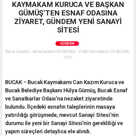
KAYMAKAM KURUCA VE BAŞKAN
GÜMÜŞ’TEN ESNAF ODASINA
ZİYARET, GÜNDEM YENİ SANAYİ
SİTESİ
GÜNDEM
(Akca Gazete) - Akca Gazete | 05.08.2026 - 15:48, Güncelleme: 05.08.2026 -
17:21
BUCAK – Bucak Kaymakamı Can Kazım Kuruca ve
Bucak Belediye Başkanı Hülya Gümüş, Bucak Esnaf
ve Sanatkarlar Odası’na nezaket ziyaretinde
bulundu. İlçedeki esnafın taleplerinin masaya
yatırıldığı görüşmede, mevcut Sanayi Sitesi’nin
durumu ile yeni bir Sanayi Sitesi’nin gerekliliği ve
yapım süreçleri detaylıca ele alındı.