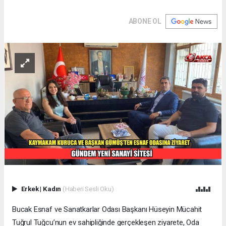
ABONE OL
Erkek
|
Kadın
(Haberi Sesli Oku)
Bucak Esnaf ve Sanatkarlar Odası Başkanı Hüseyin Mücahit
Tuğrul Tuğcu’nun ev sahipliğinde gerçekleşen ziyarete, Oda