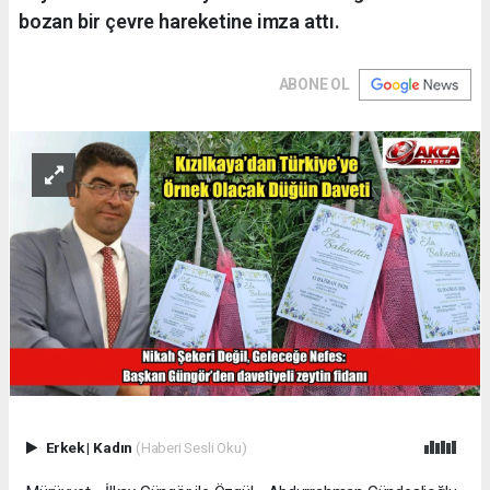
bozan bir çevre hareketine imza attı.
ABONE OL
Erkek
|
Kadın
(Haberi Sesli Oku)