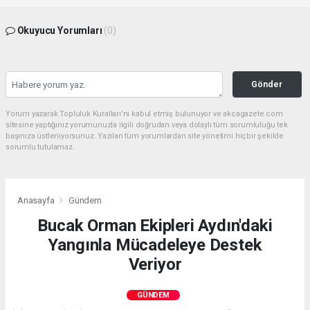
Okuyucu Yorumları
(0)
Gönder
Yorum yazarak Topluluk Kuralları’nı kabul etmiş bulunuyor ve akcagazete.com
sitesine yaptığınız yorumunuzla ilgili doğrudan veya dolaylı tüm sorumluluğu tek
başınıza üstleniyorsunuz. Yazılan tüm yorumlardan site yönetimi hiçbir şekilde
sorumlu tutulamaz.
Anasayfa
Gündem
Bucak Orman Ekipleri Aydın'daki
Yangınla Mücadeleye Destek
Veriyor
GÜNDEM