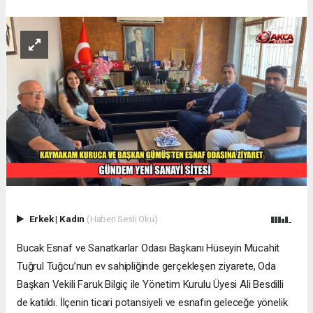
Erkek
|
Kadın
(Haberi Sesli Oku)
Bucak Esnaf ve Sanatkarlar Odası Başkanı Hüseyin Mücahit
Tuğrul Tuğcu’nun ev sahipliğinde gerçekleşen ziyarete, Oda
Başkan Vekili Faruk Bilgiç ile Yönetim Kurulu Üyesi Ali Besdilli
de katıldı. İlçenin ticari potansiyeli ve esnafın geleceğe yönelik