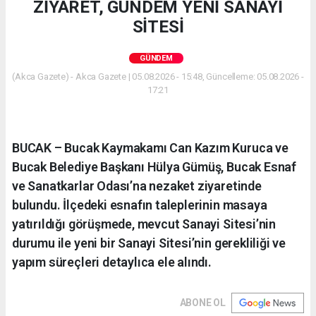
ZİYARET, GÜNDEM YENİ SANAYİ
SİTESİ
GÜNDEM
(Akca Gazete) - Akca Gazete | 05.08.2026 - 15:48, Güncelleme: 05.08.2026 -
17:21
BUCAK – Bucak Kaymakamı Can Kazım Kuruca ve
Bucak Belediye Başkanı Hülya Gümüş, Bucak Esnaf
ve Sanatkarlar Odası’na nezaket ziyaretinde
bulundu. İlçedeki esnafın taleplerinin masaya
yatırıldığı görüşmede, mevcut Sanayi Sitesi’nin
durumu ile yeni bir Sanayi Sitesi’nin gerekliliği ve
yapım süreçleri detaylıca ele alındı.
ABONE OL