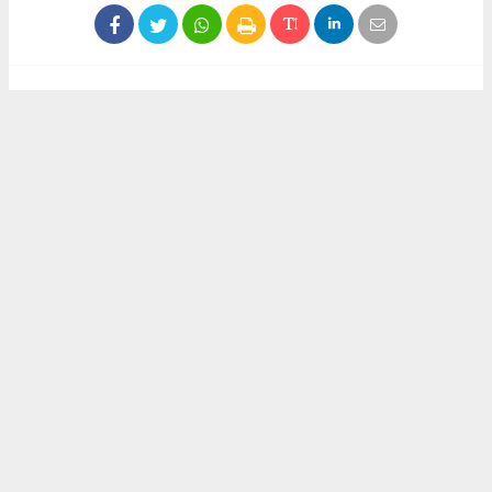
Haber ajanslarından eklenen tüm haberler, sitemizin
editörlerinin müdahalesi olmadan yayınlanır. Bu haberlerde
yer alan hukuki muhataplar haberi geçen ajanslar olup
sitemizin hiç bir editörü sorumlu tutulamaz...
Akca Gazete
akcagazete@gmail.com
Okuyucu Yorumları
(0)