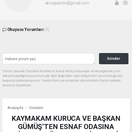
akcagazete@gmail.com
Okuyucu Yorumları
(0)
Gönder
Yorum yazarak Topluluk Kuralları’nı kabul etmiş bulunuyor ve akcagazete.com
sitesine yaptığınız yorumunuzla ilgili doğrudan veya dolaylı tüm sorumluluğu tek
başınıza üstleniyorsunuz. Yazılan tüm yorumlardan site yönetimi hiçbir şekilde
sorumlu tutulamaz.
Anasayfa
Gündem
KAYMAKAM KURUCA VE BAŞKAN
GÜMÜŞ’TEN ESNAF ODASINA