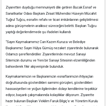
Ziyaretten duyduğu memnuniyeti dile getiren Bucak Esnaf ve
Sanatkarlar Odası Başkanı Ziraat Mühendisi Hüseyin Mücahit
Tuğrul Tuğcu, esnafın refahı ve ticari imkânlarının geliştirilmesi
adına görüşmelerin aralıksız süreceğini belirtti. Başkan Tuğcu
yaptığı değerlendirmede şu ifadeleri kullandı:
“Sayın Kaymakamımız Can Kazım Kuruca ve Belediye
Başkanımız Sayın Hülya Gümüş nezaket ziyaretinde bulunarak
Odamızı şereflendirdiler. Ziyaretlerinde mevcut Sanayi
Sitemizin durumu ve Yeni bir Sanayi Sitesinin elzemliliğinden
bahsederek fikir alışverişinde bulunduk.
Kaymakamımızın ve Başkanımızın esnaflarımızın ihtiyaçları
doğrultusunda gösterdikleri samimi görüşleri, gösterdikleri
hassasiyetleri ve yoğun ilgilerinden dolayı kendilerine teşekkür
ediyor, başarılı çalışmalarında kolaylıklar diliyorum. Ziyarette
hazır bulunan Başkan Vekilim Faruk Bilgiç’e ve Yönetim Kurulu