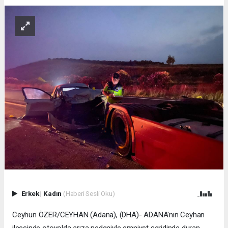
Erkek
|
Kadın
(Haberi Sesli Oku)
Ceyhun ÖZER/CEYHAN (Adana), (DHA)- ADANA'nın Ceyhan
ilçesinde otoyolda arıza nedeniyle emniyet şeridinde duran