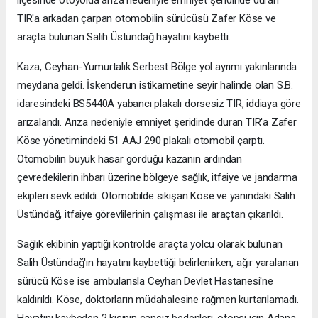
TIR'a arkadan çarpan otomobilin sürücüsü Zafer Köse ve
araçta bulunan Salih Üstündağ hayatını kaybetti.
Kaza, Ceyhan-Yumurtalık Serbest Bölge yol ayrımı yakınlarında
meydana geldi. İskenderun istikametine seyir halinde olan S.B.
idaresindeki BS5440A yabancı plakalı dorsesiz TIR, iddiaya göre
arızalandı. Arıza nedeniyle emniyet şeridinde duran TIR'a Zafer
Köse yönetimindeki 51 AAJ 290 plakalı otomobil çarptı.
Otomobilin büyük hasar gördüğü kazanın ardından
çevredekilerin ihbarı üzerine bölgeye sağlık, itfaiye ve jandarma
ekipleri sevk edildi. Otomobilde sıkışan Köse ve yanındaki Salih
Üstündağ, itfaiye görevlilerinin çalışması ile araçtan çıkarıldı.
Sağlık ekibinin yaptığı kontrolde araçta yolcu olarak bulunan
Salih Üstündağ'ın hayatını kaybettiği belirlenirken, ağır yaralanan
sürücü Köse ise ambulansla Ceyhan Devlet Hastanesi'ne
kaldırıldı. Köse, doktorların müdahalesine rağmen kurtarılamadı.
Hayatını kaybeden 2 kişinin cansız bedenleri, otopsi için Adana