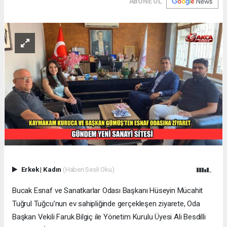
ABONE OL
Erkek
|
Kadın
(Haberi Sesli Oku)
Bucak Esnaf ve Sanatkarlar Odası Başkanı Hüseyin Mücahit
Tuğrul Tuğcu’nun ev sahipliğinde gerçekleşen ziyarete, Oda
Başkan Vekili Faruk Bilgiç ile Yönetim Kurulu Üyesi Ali Besdilli