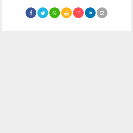
Haber ajanslarından eklenen tüm haberler, sitemizin
editörlerinin müdahalesi olmadan yayınlanır. Bu haberlerde
yer alan hukuki muhataplar haberi geçen ajanslar olup
sitemizin hiç bir editörü sorumlu tutulamaz...
Akca Gazete
akcagazete@gmail.com