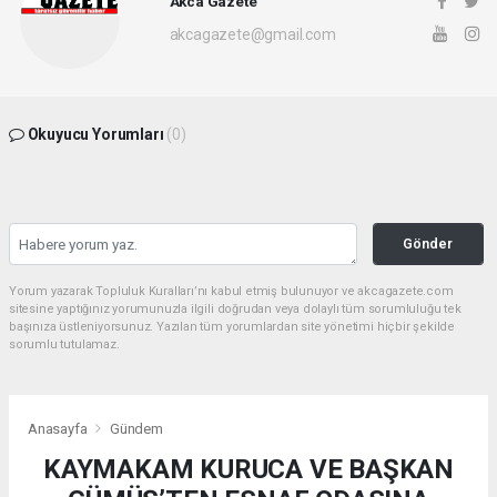
Akca Gazete
akcagazete@gmail.com
Okuyucu Yorumları
(0)
Gönder
Yorum yazarak Topluluk Kuralları’nı kabul etmiş bulunuyor ve akcagazete.com
sitesine yaptığınız yorumunuzla ilgili doğrudan veya dolaylı tüm sorumluluğu tek
başınıza üstleniyorsunuz. Yazılan tüm yorumlardan site yönetimi hiçbir şekilde
sorumlu tutulamaz.
Anasayfa
Gündem
KAYMAKAM KURUCA VE BAŞKAN