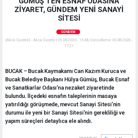
GÜMÜŞ’TEN ESNAF ODASINA
ZİYARET, GÜNDEM YENİ SANAYİ
SİTESİ
GÜNDEM
(Akca Gazete) - Akca Gazete | 05.08.2026 - 15:48, Güncelleme: 05.08.2026 -
17:21
BUCAK – Bucak Kaymakamı Can Kazım Kuruca ve
Bucak Belediye Başkanı Hülya Gümüş, Bucak Esnaf
ve Sanatkarlar Odası’na nezaket ziyaretinde
bulundu. İlçedeki esnafın taleplerinin masaya
yatırıldığı görüşmede, mevcut Sanayi Sitesi’nin
durumu ile yeni bir Sanayi Sitesi’nin gerekliliği ve
yapım süreçleri detaylıca ele alındı.