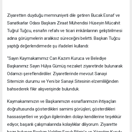
Ziyaretten duyduğu memnuniyeti dile getiren Bucak Esnaf ve
Sanatkarlar Odası Başkanı Ziraat Mühendisi Hüseyin Mücahit
Tuğrul Tuğcu, esnafın refahı ve ticari imkânlarının geliştirilmesi
adına görüşmelerin aralıksız süreceğini belirtti. Başkan Tuğcu
yaptığı değerlendirmede şu ifadeleri kullandı:
“Sayın Kaymakamımız Can Kazım Kuruca ve Belediye
Başkanımız Sayın Hülya Gümüş nezaket ziyaretinde bulunarak
Odamızı şereflendirdiler. Ziyaretlerinde mevcut Sanayi
Sitemizin durumu ve Yeni bir Sanayi Sitesinin elzemliliğinden
bahsederek fikir alışverişinde bulunduk.
Kaymakamımızın ve Başkanımızın esnaflarımızın ihtiyaçları
doğrultusunda gösterdikleri samimi görüşleri, gösterdikleri
hassasiyetleri ve yoğun ilgilerinden dolayı kendilerine teşekkür
ediyor, başarılı çalışmalarında kolaylıklar diliyorum. Ziyarette
hazır bulunan Başkan Vekilim Faruk Bilgiç’e ve Yönetim Kurulu