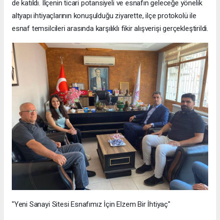
de katıldı. İlçenin ticari potansiyeli ve esnafın geleceğe yönelik
altyapı ihtiyaçlarının konuşulduğu ziyarette, ilçe protokolü ile
esnaf temsilcileri arasında karşılıklı fikir alışverişi gerçekleştirildi.
"Yeni Sanayi Sitesi Esnafımız İçin Elzem Bir İhtiyaç"