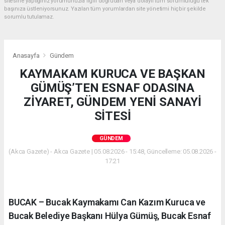
sitesine yaptığınız yorumunuzla ilgili doğrudan veya dolaylı tüm sorumluluğu tek
başınıza üstleniyorsunuz. Yazılan tüm yorumlardan site yönetimi hiçbir şekilde
sorumlu tutulamaz.
Anasayfa
Gündem
KAYMAKAM KURUCA VE BAŞKAN
GÜMÜŞ’TEN ESNAF ODASINA
ZİYARET, GÜNDEM YENİ SANAYİ
SİTESİ
GÜNDEM
(Akca Gazete) - Akca Gazete | 05.08.2026 - 15:48, Güncelleme: 05.08.2026 -
17:21
BUCAK – Bucak Kaymakamı Can Kazım Kuruca ve
Bucak Belediye Başkanı Hülya Gümüş, Bucak Esnaf