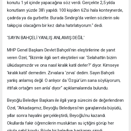
konutu 1 yıl içinde yapacağına söz verdi. Gerçekte 2,5 yılda
konutların yüzde 38'i yapıldı. 100 kişiden 62'si hala konteynerde,
çadırda ya da gurbette. Burada Sındırgı'da verilen sözlerin sıkı
takipçisi olacağımı bir kez daha hatırlatıyorum." dedi.
'SAYIN BAHÇELİ YANLIŞ ANLAMIŞ DEĞİL'
MHP Genel Başkanı Devlet Bahçeli’nin eleştirilerine de yanıt
veren Özel, “Bizimle ilgili sert eleştirileri var. ‘Selahattin bizim
ülküdaşımızdır ve ona nasıl kiralık katil derler?’ diyor. Kimseye
'kiralık katil' demedim. Zırvalara ‘zırva’ dedim. Sayın Bahçeli
yanlış anlamış değil. O anlıyor da 'Özgür'üm sana söylüyorum,
ittifak ortağım sen anla' diyor" açıklamalarında bulundu.
Beyoğlu Belediye Başkanı ile ilgili yargı sürecini de değerlendiren
Özel, “Arkadaşımız, Beyoğlu Belediyesi’nin garajlarında büyüdü,
yıllar sonra hayalini gerçekleştirdi, Beyoğlu’nu kazandı.
Okullarda fakir öğrencilerin musluktan su içtiğini görüp her
okula sebil koydu. Böyle bir belediye başkanını şimdi