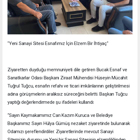
"Yeni Sanayi Sitesi Esnafımız İçin Elzem Bir İhtiyaç"
Ziyaretten duyduğu memnuniyeti dile getiren Bucak Esnaf ve
Sanatkarlar Odası Başkanı Ziraat Mühendisi Hüseyin Mücahit
Tuğrul Tuğcu, esnafın refahı ve ticari imkânlarının geliştirilmesi
adına görüşmelerin aralıksız süreceğini belirtti. Başkan Tuğcu
yaptığı değerlendirmede şu ifadeleri kullandı:
“Sayın Kaymakamımız Can Kazım Kuruca ve Belediye
Başkanımız Sayın Hülya Gümüş nezaket ziyaretinde bulunarak
Odamızı şereflendirdiler. Ziyaretlerinde mevcut Sanayi
Sitemizin durumu ve Yeni bir Sanayi Sitesinin elzemliliğinden