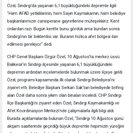
Özel, Sındırgı'da yaşanan 6,1 büyüklüğündeki depremle ilgili
"Hem AFAD yetkililerinin, hem Sayın Kaymakamın, hem belediye
başkanlarımızın cansiperane gayretlerine müteşekkiriz. Kent
onlardan razı. Bugün kentte bunu gördük ama bundan sonra
Sındırgı'nın bir beklentisi var. Buranın hızlıca afet bölgesi ilan
edilmesi gerekiyor" dedi.
CHP Genel Başkanı Özgür Özel, 10 Ağustos’ta merkez üssü
Balıkesir’in Sındırgı ilçesinde yaşanan 6,1 büyüklüğündeki
depremin ardından incelemelerde bulunmak üzere ilçeye geldi.
Özel, programı kapsamında ilk olarak Sındırgı Belediyesi'ni
ziyaret etti. Belediye Başkanı Serkan Sak’tan belediyede brifing
alan Özel daha sonra yıkım olan binaları inceledi. CHP Sındırgı
İlçe Başkanlığı'nı ziyaret eden Özel, Sındırgı Kaymakamlığı ve
Afet Koordinasyon Merkezi'nde çalışmalarla ilgili bilgi aldı.
Burada açıklamalarda bulunan Özel, “Sındırgı 10 Ağustos günü
akşam saatlerinde geçirdiği büyük depremle hepimizin yüreğini