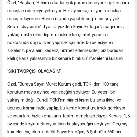
Özel, “Başkan, ‘Benim o kadar çok param kesiliyor ki gelen para
maaşları ödemeye yetmiyor. Her ay birkaç milyon lira bulup
maaş ödüyorum. Bunun dışında yapabileceğim bir şey yok.
Sesimi duysunlar’ diyor. O yüzden Sayın Erdoğan'a çağrımdır;
yaklaşmakta olan deprem riskine karşı afet yönetimi
noktasında doğru işleri yapmak için artık bu belediyeleri
silkeleriz, paralarını keseriz, hizmet edemesinler, biz buradan
kârlı çıkarız yaklaşımını bir kenara bıraksın" ifadelerini kullandı.
'SIKI TAKİPÇİSİ OLACAĞIM'
Özel, “Buraya Sayın Murat Kurum geldi. TOKİ’den 100 tane
konutun mayıs ayında verileceğini söylüyor. Bu yeterli bir
yaklaşım değil. Çünkü TOKİ'nin birinci kısmı bu ama ikinci ve
üçüncü kısmın hızla yapılıp, bu kente konut üretmek gerekiyor
ve insanlara hızla konutlarını teslim etmek gerekiyor. Kendisi 1,5
ay içinde köylerdeki inşaatların başlayacağını söylüyor. Geçmiş
karneleri hiç olumlu değil. Sayın Erdoğan, 6 Şubat'ta 650 bin