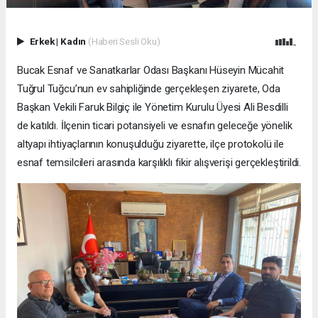
Erkek
|
Kadın
(Haberi Sesli Oku)
Bucak Esnaf ve Sanatkarlar Odası Başkanı Hüseyin Mücahit
Tuğrul Tuğcu’nun ev sahipliğinde gerçekleşen ziyarete, Oda
Başkan Vekili Faruk Bilgiç ile Yönetim Kurulu Üyesi Ali Besdilli
de katıldı. İlçenin ticari potansiyeli ve esnafın geleceğe yönelik
altyapı ihtiyaçlarının konuşulduğu ziyarette, ilçe protokolü ile
esnaf temsilcileri arasında karşılıklı fikir alışverişi gerçekleştirildi.