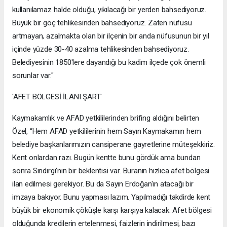
kullanılamaz halde olduğu, yıkılacağı bir yerden bahsediyoruz.
Büyük bir göç tehlikesinden bahsediyoruz. Zaten nüfusu
artmayan, azalmakta olan bir ilçenin bir anda nüfusunun bir yıl
içinde yüzde 30-40 azalma tehlikesinden bahsediyoruz.
Belediyesinin 1850'lere dayandığı bu kadim ilçede çok önemli
sorunlar var."
'AFET BÖLGESİ İLANI ŞART'
Kaymakamlık ve AFAD yetkililerinden brifing aldığını belirten
Özel, “Hem AFAD yetkililerinin hem Sayın Kaymakamın hem
belediye başkanlarımızın cansiperane gayretlerine müteşekkiriz.
Kent onlardan razı. Bugün kentte bunu gördük ama bundan
sonra Sındırgı’nın bir beklentisi var. Buranın hızlıca afet bölgesi
ilan edilmesi gerekiyor. Bu da Sayın Erdoğan'ın atacağı bir
imzaya bakıyor. Bunu yapması lazım. Yapılmadığı takdirde kent
büyük bir ekonomik çöküşle karşı karşıya kalacak. Afet bölgesi
olduğunda kredilerin ertelenmesi, faizlerin indirilmesi, bazı