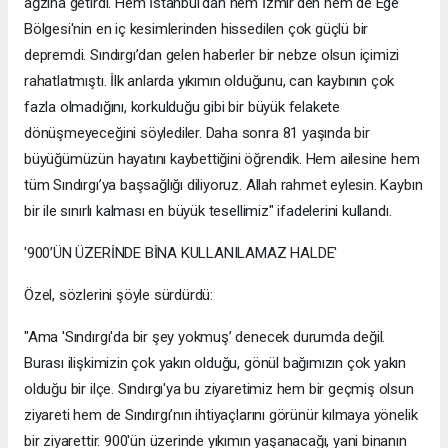
ağzına getirdi. Hem İstanbul'dan hem İzmir'den hem de Ege
Bölgesi'nin en iç kesimlerinden hissedilen çok güçlü bir
depremdi. Sındırgı’dan gelen haberler bir nebze olsun içimizi
rahatlatmıştı. İlk anlarda yıkımın olduğunu, can kaybının çok
fazla olmadığını, korkulduğu gibi bir büyük felakete
dönüşmeyeceğini söylediler. Daha sonra 81 yaşında bir
büyüğümüzün hayatını kaybettiğini öğrendik. Hem ailesine hem
tüm Sındırgı’ya başsağlığı diliyoruz. Allah rahmet eylesin. Kaybın
bir ile sınırlı kalması en büyük tesellimiz" ifadelerini kullandı.
'900’ÜN ÜZERİNDE BİNA KULLANILAMAZ HALDE'
Özel, sözlerini şöyle sürdürdü:
"Ama 'Sındırgı'da bir şey yokmuş’ denecek durumda değil.
Burası ilişkimizin çok yakın olduğu, gönül bağımızın çok yakın
olduğu bir ilçe. Sındırgı'ya bu ziyaretimiz hem bir geçmiş olsun
ziyareti hem de Sındırgı’nın ihtiyaçlarını görünür kılmaya yönelik
bir ziyarettir. 900'ün üzerinde yıkımın yaşanacağı, yani binanın