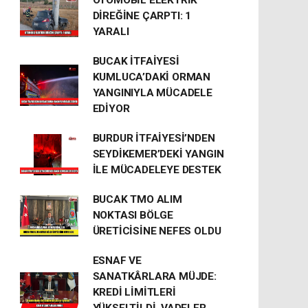
OTOMOBİL ELEKTRİK
DİREĞİNE ÇARPTI: 1
YARALI
BUCAK İTFAİYESİ
KUMLUCA’DAKİ ORMAN
YANGINIYLA MÜCADELE
EDİYOR
BURDUR İTFAİYESİ’NDEN
SEYDİKEMER’DEKİ YANGIN
İLE MÜCADELEYE DESTEK
BUCAK TMO ALIM
NOKTASI BÖLGE
ÜRETİCİSİNE NEFES OLDU
ESNAF VE
SANATKÂRLARA MÜJDE:
KREDİ LİMİTLERİ