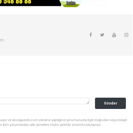
om
Gönder
nuyor ve akcagazete.com sitesine yaptığınız yorumunuzla ilgili doğrudan veya dolaylı
an tüm yorumlardan site yönetimi hiçbir şekilde sorumlu tutulamaz.