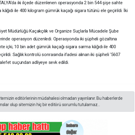
A'da iki ilçede düzenlenen operasyonda 2 bin 544 şişe sahte
kâğıdı ile 400 kilogram gümrük kaçağı sigara tütünü ele geçirildi. İki
mniyet Müdürlüğü Kaçakçılık ve Organize Suçlarla Mücadele Şube
lerinde operasyon düzenledi. Operasyonda iki şüpheli gözaltına
hte içki, 10 bin adet gümrük kaçağı sigara sarma kâğıdı ile 400
rildi. Sağlık kontrolü sonrasında ifadesi alınan iki şüpheli '5607
lefet suçundan adliyeye sevk edildi.
itemizin editörlerinin müdahalesi olmadan yayınlanır. Bu haberlerde
slar olup sitemizin hiç bir editörü sorumlu tutulamaz...