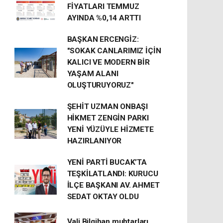
FİYATLARI TEMMUZ
AYINDA %0,14 ARTTI
BAŞKAN ERCENGİZ:
"SOKAK CANLARIMIZ İÇİN
KALICI VE MODERN BİR
YAŞAM ALANI
OLUŞTURUYORUZ"
ŞEHİT UZMAN ONBAŞI
HİKMET ZENGİN PARKI
YENİ YÜZÜYLE HİZMETE
HAZIRLANIYOR
YENİ PARTİ BUCAK’TA
TEŞKİLATLANDI: KURUCU
İLÇE BAŞKANI AV. AHMET
SEDAT OKTAY OLDU
Vali Bilgihan muhtarları