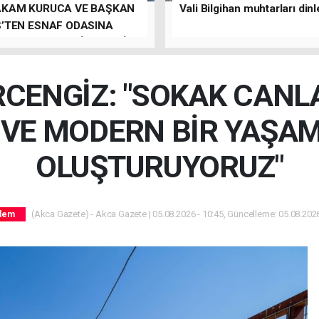
KAM KURUCA VE BAŞKAN
Vali Bilgihan muhtarları dinl
’TEN ESNAF ODASINA
T, GÜNDEM YENİ SANAYİ
CENGİZ: "SOKAK CANLA
I VE MODERN BİR YAŞAM
OLUŞTURUYORUZ"
(Akca Gazete) - Akca Gazete | 05.08.2026 - 10:45, Güncelleme: 05.08.2026
dem