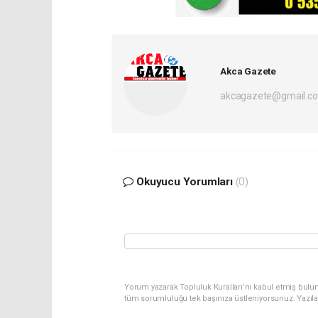
Akca Gazete
akcagazete@gmail.c
Okuyucu Yorumları
(0)
Yorum yazarak Topluluk Kuralları’nı kabul etmiş bulu
tüm sorumluluğu tek başınıza üstleniyorsunuz. Yazıl