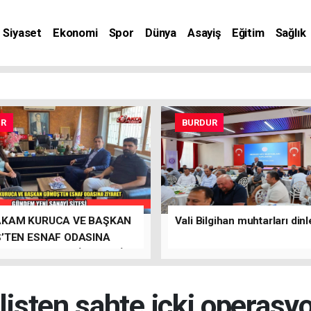
Siyaset
Ekonomi
Spor
Dünya
Asayiş
Eğitim
Sağlık
nat
UR
BURDUR
KAM KURUCA VE BAŞKAN
Vali Bilgihan muhtarları dinl
’TEN ESNAF ODASINA
T, GÜNDEM YENİ SANAYİ
listen sahte içki operasy