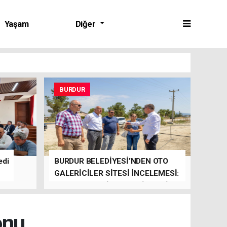
Yaşam
Diğer
BURDUR
edi
BURDUR BELEDİYESİ’NDEN OTO
GALERİCİLER SİTESİ İNCELEMESİ:
YILBAŞINDA HİZMETE GİRMESİ
HEDEFLENİYOR
onu