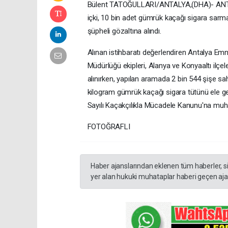
Bülent TATOĞULLARI/ANTALYA,(DHA)- ANTALY
içki, 10 bin adet gümrük kaçağı sigara sarma 
şüpheli gözaltına alındı.
Alınan istihbaratı değerlendiren Antalya E
Müdürlüğü ekipleri, Alanya ve Konyaaltı ilçe
alınırken, yapılan aramada 2 bin 544 şişe sa
kilogram gümrük kaçağı sigara tütünü ele geçi
Sayılı Kaçakçılıkla Mücadele Kanunu'na muha
FOTOĞRAFLI
Haber ajanslarından eklenen tüm haberler, s
yer alan hukuki muhataplar haberi geçen ajan