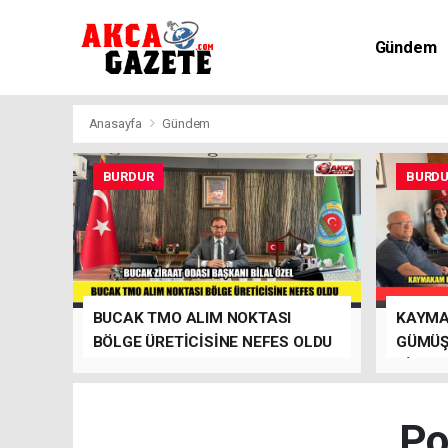
Gündem
Kültür-Sa
Anasayfa
Gündem
BURDUR
BURD
BUCAK TMO ALIM NOKTASI
KAYMA
BÖLGE ÜRETİCİSİNE NEFES OLDU
GÜMÜŞ
ZİYARE
SİTESİ
Po