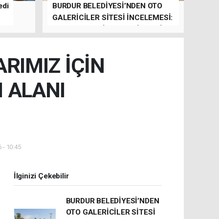
edi
BURDUR BELEDİYESİ’NDEN OTO
GALERİCİLER SİTESİ İNCELEMESİ:
YILBAŞINDA HİZMETE GİRMESİ
HEDEFLENİYOR
RIMIZ İÇİN
 ALANI
 - 10:45
İlginizi Çekebilir
BURDUR BELEDİYESİ’NDEN
OTO GALERİCİLER SİTESİ