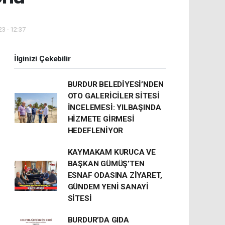
3 - 12:37
İlginizi Çekebilir
BURDUR BELEDİYESİ’NDEN
OTO GALERİCİLER SİTESİ
İNCELEMESİ: YILBAŞINDA
HİZMETE GİRMESİ
HEDEFLENİYOR
KAYMAKAM KURUCA VE
BAŞKAN GÜMÜŞ’TEN
ESNAF ODASINA ZİYARET,
GÜNDEM YENİ SANAYİ
SİTESİ
BURDUR’DA GIDA