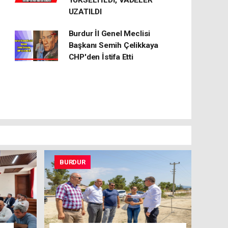
YÜKSELTİLDİ, VADELER
UZATILDI
Burdur İl Genel Meclisi
Başkanı Semih Çelikkaya
CHP'den İstifa Etti
BURDUR