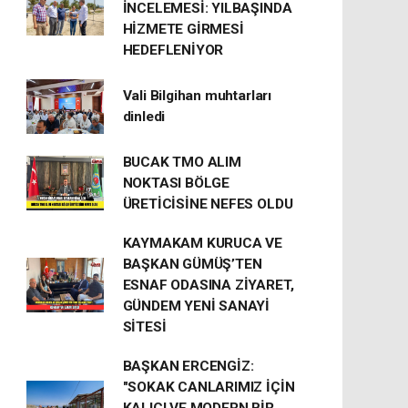
İNCELEMESİ: YILBAŞINDA
HİZMETE GİRMESİ
HEDEFLENİYOR
Vali Bilgihan muhtarları
dinledi
BUCAK TMO ALIM
NOKTASI BÖLGE
ÜRETİCİSİNE NEFES OLDU
KAYMAKAM KURUCA VE
BAŞKAN GÜMÜŞ’TEN
ESNAF ODASINA ZİYARET,
GÜNDEM YENİ SANAYİ
SİTESİ
BAŞKAN ERCENGİZ:
"SOKAK CANLARIMIZ İÇİN
KALICI VE MODERN BİR