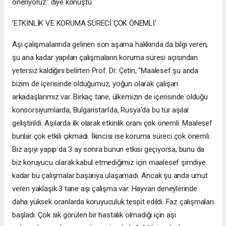
öneriyoruz" diye konuştu.
'ETKİNLİK VE KORUMA SÜRECİ ÇOK ÖNEMLİ'
Aşı çalışmalarında gelinen son aşama hakkında da bilgi veren,
şu ana kadar yapılan çalışmaların koruma süresi açısından
yetersiz kaldığını belirten Prof. Dr. Çetin, "Maalesef şu anda
bizim de içerisinde olduğumuz, yoğun olarak çalışan
arkadaşlarımız var. Birkaç tane, ülkemizin de içerisinde olduğu
konsorsiyumlarda, Bulgaristan'da, Rusya'da bu tür aşılar
geliştirildi. Aşılarda ilk olarak etkinlik oranı çok önemli. Maalesef
bunlar çok etkili çıkmadı. İkincisi ise koruma süreci çok önemli.
Biz aşıyı yapıp da 3 ay sonra bunun etkisi geçiyorsa, bunu da
biz koruyucu olarak kabul etmediğimiz için maalesef şimdiye
kadar bu çalışmalar başarıya ulaşamadı. Ancak şu anda umut
veren yaklaşık 3 tane aşı çalışma var. Hayvan deneylerinde
daha yüksek oranlarda koruyuculuk tespit edildi. Faz çalışmaları
başladı. Çok sık görülen bir hastalık olmadığı için aşı