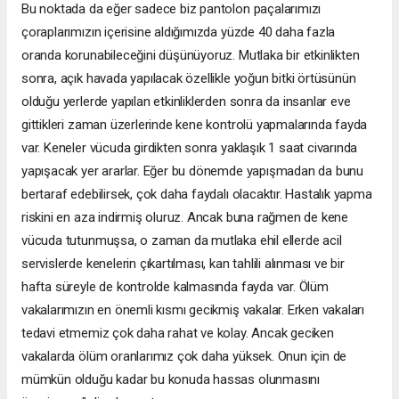
Bu noktada da eğer sadece biz pantolon paçalarımızı
çoraplarımızın içerisine aldığımızda yüzde 40 daha fazla
oranda korunabileceğini düşünüyoruz. Mutlaka bir etkinlikten
sonra, açık havada yapılacak özellikle yoğun bitki örtüsünün
olduğu yerlerde yapılan etkinliklerden sonra da insanlar eve
gittikleri zaman üzerlerinde kene kontrolü yapmalarında fayda
var. Keneler vücuda girdikten sonra yaklaşık 1 saat civarında
yapışacak yer ararlar. Eğer bu dönemde yapışmadan da bunu
bertaraf edebilirsek, çok daha faydalı olacaktır. Hastalık yapma
riskini en aza indirmiş oluruz. Ancak buna rağmen de kene
vücuda tutunmuşsa, o zaman da mutlaka ehil ellerde acil
servislerde kenelerin çıkartılması, kan tahlili alınması ve bir
hafta süreyle de kontrolde kalmasında fayda var. Ölüm
vakalarımızın en önemli kısmı gecikmiş vakalar. Erken vakaları
tedavi etmemiz çok daha rahat ve kolay. Ancak geciken
vakalarda ölüm oranlarımız çok daha yüksek. Onun için de
mümkün olduğu kadar bu konuda hassas olunmasını