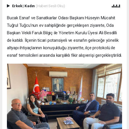
Erkek
|
Kadın
(Haberi Sesli Oku)
Bucak Esnaf ve Sanatkarlar Odası Başkanı Hüseyin Mücahit
Tuğrul Tuğcu’nun ev sahipliğinde gerçekleşen ziyarete, Oda
Başkan Vekili Faruk Bilgiç ile Yönetim Kurulu Üyesi Ali Besdilli
de katıldı. İlçenin ticari potansiyeli ve esnafın geleceğe yönelik
altyapı ihtiyaçlarının konuşulduğu ziyarette, ilçe protokolü ile
esnaf temsilcileri arasında karşılıklı fikir alışverişi gerçekleştirildi.