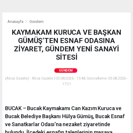
Anasayfa
Gündem
KAYMAKAM KURUCA VE BAŞKAN
GÜMÜŞ’TEN ESNAF ODASINA
ZİYARET, GÜNDEM YENİ SANAYİ
SİTESİ
GÜNDEM
(Akca Gazete) - Akca Gazete | 05.08.2026 - 15:48, Güncelleme: 05.08.2026 -
17:21
BUCAK – Bucak Kaymakamı Can Kazım Kuruca ve
Bucak Belediye Başkanı Hülya Gümüş, Bucak Esnaf
ve Sanatkarlar Odası’na nezaket ziyaretinde
bulundu. İlçedeki esnafın taleplerinin masaya