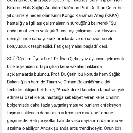
Bölümü Halk Sağlığı Anabilim Dalı'ndan Prof. Dr. İlhan Çetin, her
yıl ölümlere neden olan Kırım Kongo Kanamalı Ateşi (KKKA)
hastalığıyla ilgili aşı çalışmalarının sürdüğünü belirterek "Şu
anda umut veren yaklaşık 3 tane aşı çalışması var. Hayvan
deneylerinde daha yüksek oranlarda ve daha uzun süreli
koruyuculuk tespit edildi. Faz çalışmaları başladı" dedi.
SCÜ Öğretim Üyesi Prof. Dr. İlhan Çetin, yaz aylarının gelmesi ile
birlikte yeniden ortaya çıkan kene vakaları hakkında
açıklamalarda bulundu. Prof. Dr. Çetin, bu konuda hem Sağlık
Bakanlığı'nın hem de Tarım ve Orman Bakanlığı'nın ciddi
tedbirler aldığını belirterek, "Ancak direkt kenelerin tabiattan yok
edilmesi, özellikle bu hastalığa sebebiyet veren kene cinsinin
bölgemizde daha fazla yaygınlaşması ve bunların enfeksiyon
taşıma risklerinin daha fazla artmasının maalesef önüne
geçemedik. Belli periyotlar halinde vaka sayılarımızda artma ve
azalma olabiliyor. Ancak şu anda artış trendindeyiz. Onun için