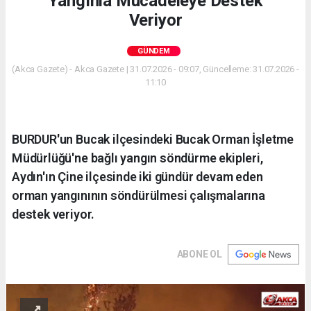
Yangınla Mücadeleye Destek
Veriyor
GÜNDEM
(Akca Gazete) - Akca Gazete | 31.07.2026 - 09:07, Güncelleme: 31.07.2026 -
11:10
BURDUR'un Bucak ilçesindeki Bucak Orman İşletme
Müdürlüğü'ne bağlı yangın söndürme ekipleri,
Aydın'ın Çine ilçesinde iki gündür devam eden
orman yangınının söndürülmesi çalışmalarına
destek veriyor.
ABONE OL