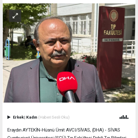
Erkek
|
Kadın
(Haberi Sesli Oku)
Eraydın AYTEKİN-Hüsnü Ümit AVCI/SİVAS, (DHA) - SİVAS
Cumhuriyet Üniversitesi (SCÜ) Tıp Fakültesi Dahili Tıp Bilimleri