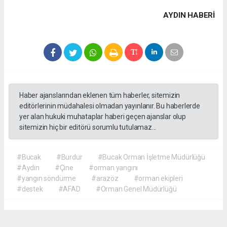
AYDIN HABERİ
Haber ajanslarından eklenen tüm haberler, sitemizin
editörlerinin müdahalesi olmadan yayınlanır. Bu haberlerde
yer alan hukuki muhataplar haberi geçen ajanslar olup
sitemizin hiç bir editörü sorumlu tutulamaz...
#Bucak
#Burdur
#Bucak Orman İşletme Müdürlüğü
#Aydın
#Çine
#orman yangını
#yangın söndürme
#arazöz
#orman ekipleri
#destek
#AFAD
#Orman Genel Müdürlüğü