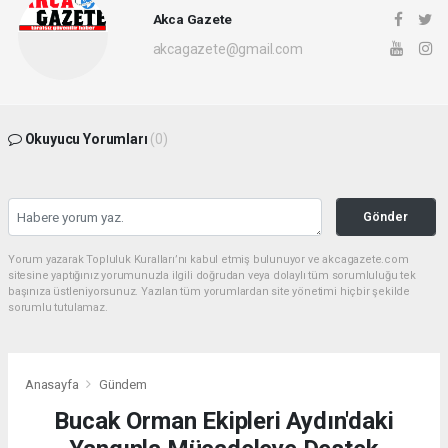
Akca Gazete
akcagazete@gmail.com
Okuyucu Yorumları
(0)
Gönder
Yorum yazarak Topluluk Kuralları’nı kabul etmiş bulunuyor ve akcagazete.com
sitesine yaptığınız yorumunuzla ilgili doğrudan veya dolaylı tüm sorumluluğu tek
başınıza üstleniyorsunuz. Yazılan tüm yorumlardan site yönetimi hiçbir şekilde
sorumlu tutulamaz.
Anasayfa
Gündem
Bucak Orman Ekipleri Aydın'daki