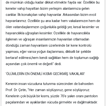
de mümkün olduğu kadar dikkat etmekte fayda var. Özellikle bu
keneler vahşi hayattan bizim yerleşim alanlarımıza gelen
canlılar. İlk konakçıları vahşi hayvanlar. Arkasından bizim evcil
hayvanlarımız. Özellikle şu ana kadar hem vakalarımızın hem de
ölen vatandaşlarımızın çoğunlukla geldiği yer, kırsal kesimler ve
hayvancılıkla uğraşılan kesimler. Özellikle de hayvancılıkla
ilgilenen ve uğraşan insanlarımızın hayvanları otlamadan
döndüğü zaman hayvanların üzerlerinde bir kene kontrolü
yapması, eğer varsa yoğun ilaçlanması, dikkatli bir şekilde
bertaraf edilmesi,hem kendi sağlıkları hem de toplumun sağlığı
açısından çok önemli ve değerli" dedi.
'ÖLÜMLERİN EN ÖNEMLİ KISMI GECİKMİŞ VAKALAR'
Kenenin insan vücuduna tutunma sürecinden de bahseden
Prof. Dr. Çetin, "Her zaman söylüyoruz, gene söylüyoruz.
Kenelerin çok büyük bir kısmı, yüzde 70'e yakın oranı pantolon
paçalarından ve ayaklardan vücuda girmekte ve dağılmaktadır.