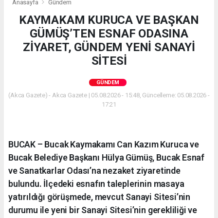
Anasayfa
Gündem
KAYMAKAM KURUCA VE BAŞKAN
GÜMÜŞ’TEN ESNAF ODASINA
ZİYARET, GÜNDEM YENİ SANAYİ
SİTESİ
GÜNDEM
(Akca Gazete) - Akca Gazete | 05.08.2026 - 15:48, Güncelleme: 05.08.2026 -
17:21
BUCAK – Bucak Kaymakamı Can Kazım Kuruca ve
Bucak Belediye Başkanı Hülya Gümüş, Bucak Esnaf
ve Sanatkarlar Odası’na nezaket ziyaretinde
bulundu. İlçedeki esnafın taleplerinin masaya
yatırıldığı görüşmede, mevcut Sanayi Sitesi’nin
durumu ile yeni bir Sanayi Sitesi’nin gerekliliği ve