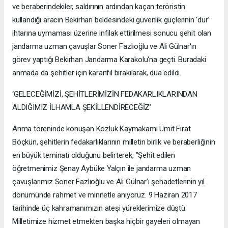
ve beraberindekiler, saldırının ardından kaçan teröristin
kullandığı aracın Bekirhan beldesindeki güvenlik güçlerinin ‘dur’
ihtarına uymaması üzerine infilak ettirilmesi sonucu şehit olan
jandarma uzman çavuşlar Soner Fazlıoğlu ve Ali Gülnar'ın
görev yaptığı Bekirhan Jandarma Karakolu'na geçti. Buradaki
anmada da şehitler için karanfil bırakılarak, dua edildi.
‘GELECEĞİMİZİ, ŞEHİTLERİMİZİN FEDAKARLIKLARINDAN
ALDIĞIMIZ İLHAMLA ŞEKİLLENDİRECEĞİZ’
Anma töreninde konuşan Kozluk Kaymakamı Ümit Fırat
Böçkün, şehitlerin fedakarlıklarının milletin birlik ve beraberliğinin
en büyük teminatı olduğunu belirterek, "Şehit edilen
öğretmenimiz Şenay Aybüke Yalçın ile jandarma uzman
çavuşlarımız Soner Fazlıoğlu ve Ali Gülnar’ı şehadetlerinin yıl
dönümünde rahmet ve minnetle anıyoruz. 9 Haziran 2017
tarihinde üç kahramanımızın ateşi yüreklerimize düştü.
Milletimize hizmet etmekten başka hiçbir gayeleri olmayan