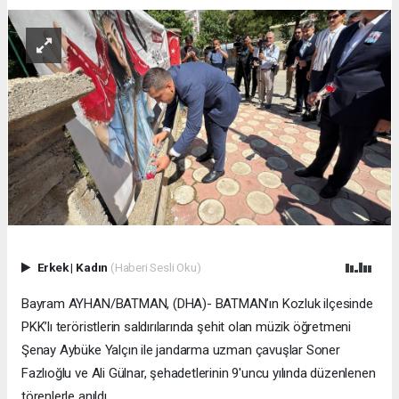
Erkek
|
Kadın
(Haberi Sesli Oku)
Bayram AYHAN/BATMAN, (DHA)- BATMAN’ın Kozluk ilçesinde
PKK’lı teröristlerin saldırılarında şehit olan müzik öğretmeni
Şenay Aybüke Yalçın ile jandarma uzman çavuşlar Soner
Fazlıoğlu ve Ali Gülnar, şehadetlerinin 9'uncu yılında düzenlenen
törenlerle anıldı.