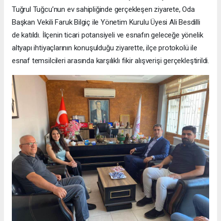
Tuğrul Tuğcu’nun ev sahipliğinde gerçekleşen ziyarete, Oda
Başkan Vekili Faruk Bilgiç ile Yönetim Kurulu Üyesi Ali Besdilli
de katıldı. İlçenin ticari potansiyeli ve esnafın geleceğe yönelik
altyapı ihtiyaçlarının konuşulduğu ziyarette, ilçe protokolü ile
esnaf temsilcileri arasında karşılıklı fikir alışverişi gerçekleştirildi.