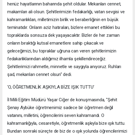
henüz hayatlarının baharında şehit oldular. Mekanları cennet,
makamları ali olsun. Şehitlerimizin fedakarlığı, vatan sevgisi ve
kahramanlıkları, milletimizin birlik ve beraberliğinin en büyük
teminatıdır. Onların aziz hatıraları, bizlere emanet ettikleri bu
topraklarda sonsuza dek yaşayacaktır. Bizler de her zaman
onların bıraktığı kutsal emanetlere sahip çıkacak ve
geleceğimizi, bu topraklar uğruna can veren şehitlerimizin
fedakarlıklarından aldığımız ilhamla şekillendireceğiz.
Şehitlerimizi rahmetle, minnetle ve saygıyla anıyoruz. Ruhları
şad, mekanları cennet olsun" dedi.
‘O, ÖĞRETMENLİK AŞKIYLA BİZE IŞIK TUTTU’
İl Milli Eğitim Müdürü Yaşar Ciğer de konuşmasında, "Şehit
Şenay Aybüke öğretmenimiz sadece bir öğretmen değil
vatanını, milletini, öğrencilerini seven kahramandı. O
kahramanlığıyla, cesaretiyle, öğretmenlik aşkıyla bize ışık tuttu.
Bundan sonraki süreçte de biz de o ışık yolunda öğrencilerimizi