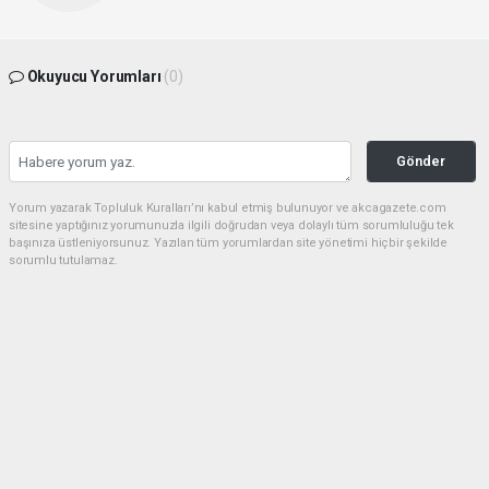
Okuyucu Yorumları
(0)
Gönder
Yorum yazarak Topluluk Kuralları’nı kabul etmiş bulunuyor ve akcagazete.com
sitesine yaptığınız yorumunuzla ilgili doğrudan veya dolaylı tüm sorumluluğu tek
başınıza üstleniyorsunuz. Yazılan tüm yorumlardan site yönetimi hiçbir şekilde
sorumlu tutulamaz.
haber paketi
haber scripti
haber yazılımı
Tüm hakları saklı tutulmaktadır.Copyright 2026©
Haber Yazılımı:
Web Aksiyon ®