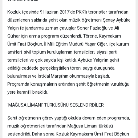
Kozluk ilçesinde 9 Haziran 2017'de PKK’lı teröristler tarafından
düzenlenen saldırıda şehit olan müzik öğretmeni Şenay Aybüke
Yalçın ile jandarma uzman çavuşlar Soner Fazlıoğlu ve Ali
Gülnar için anma programı düzenlendi. Törene, Kaymakam
Ümit Fırat Böçkün, İl Milli Eğitim Müdürü Yaşar Ciğer, ilçe kurum
amirleri, sivil toplum kuruluşlarının temsilcileri, siyasi parti
temsilcileri ve çok sayıda kişi katıldı. Aybüke Yalçın'ın şehit
edildiği caddede gerçekleştirilen tören, saygı duruşunda
bulunulması ve İstiklal Marşı'nın okunmasıyla başladı.
Programda konuşmaların ardından şehit öğretmenin vurulduğu
yere karanfil bırakıldı.
‘MAĞUSA LİMANI’ TÜRKÜSÜNÜ SESLENDİRDİLER
Şehit öğretmenin görev yaptığı okulda devam eden programda,
müzik öğretmenleri tarafından Mağusa Limanı türküsü
seslendirildi. Daha sonra Kozluk Kaymakamı Ümit Fırat Böçkün