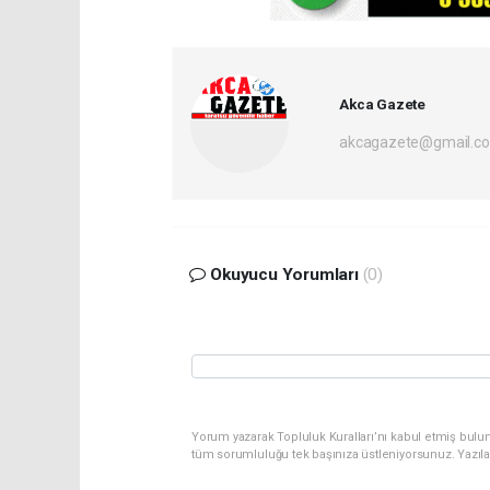
Akca Gazete
akcagazete@gmail.c
Okuyucu Yorumları
(0)
Yorum yazarak Topluluk Kuralları’nı kabul etmiş bulu
tüm sorumluluğu tek başınıza üstleniyorsunuz. Yazıl