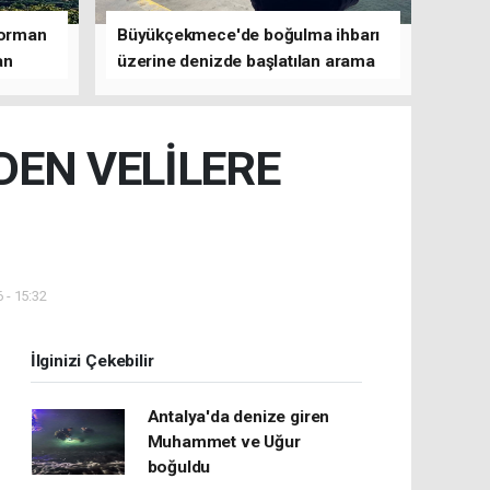
 orman
Büyükçekmece'de boğulma ihbarı
an
üzerine denizde başlatılan arama
çalışmasına devam edildi
DEN VELİLERE
 - 15:32
İlginizi Çekebilir
Antalya'da denize giren
Muhammet ve Uğur
boğuldu