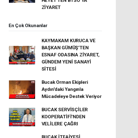
HEYET’TEN BTSO’YA
ZİYARET
En Çok Okunanlar
KAYMAKAM KURUCA VE
BAŞKAN GÜMÜŞ’TEN
ESNAF ODASINA ZİYARET,
GÜNDEM YENİ SANAYİ
SİTESİ
Bucak Orman Ekipleri
Aydın'daki Yangınla
Mücadeleye Destek Veriyor
BUCAK SERVİSÇİLER
KOOPERATİFİ’NDEN
VELİLERE ÇAĞRI
BUCAK İTFAİYESİ