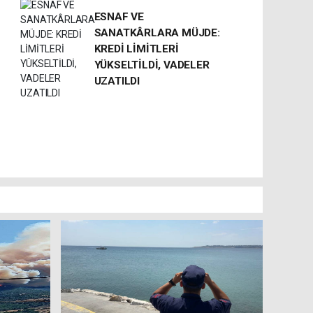
ESNAF VE
SANATKÂRLARA MÜJDE:
KREDİ LİMİTLERİ
YÜKSELTİLDİ, VADELER
UZATILDI