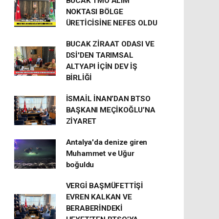
BUCAK TMO ALIM
NOKTASI BÖLGE
ÜRETİCİSİNE NEFES OLDU
BUCAK ZİRAAT ODASI VE
DSİ'DEN TARIMSAL
ALTYAPI İÇİN DEV İŞ
BİRLİĞİ
İSMAİL İNAN’DAN BTSO
BAŞKANI MEÇİKOĞLU’NA
ZİYARET
Antalya'da denize giren
Muhammet ve Uğur
boğuldu
VERGİ BAŞMÜFETTİŞİ
EVREN KALKAN VE
BERABERİNDEKİ