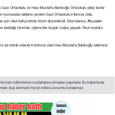
ik Gazi Ortaokulu ve Hacı Mustafa Bankoğlu Ortaokulu yıldız kızlar
n turnuvada rakibine yenilen Gazi Ortaokulu il ikincisi oldu.
rı için okul bahçesinde tören düzenlendi. Okul idaresi, Akçaalan
in katıldığı törende, öğrenciler büyük coşku yaşadı. Okul müdürü
kımı da tebrik ederek il birincisi olan Hacı Mustafa Bankoğlu takımına
itemizin editörlerinin müdahalesi olmadan yayınlanır. Bu haberlerde
slar olup sitemizin hiç bir editörü sorumlu tutulamaz...