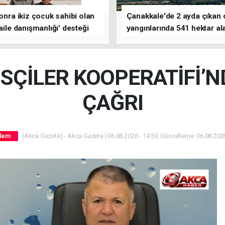
sonra ikiz çocuk sahibi olan
Çanakkale'de 2 ayda çıkan
'aile danışmanlığı' desteği
yangınlarında 541 hektar al
zarar gördü
SÇİLER KOOPERATİFİ’N
ÇAĞRI
(Akca Gazete) - Akca Gazete | 06.08.2026 - 14:59, Güncelleme: 06.08.2026
dem