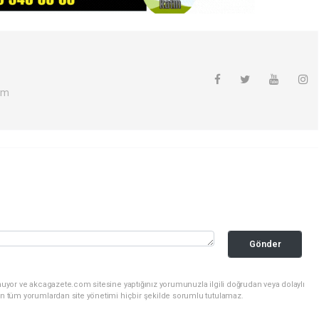
om
Gönder
nuyor ve akcagazete.com sitesine yaptığınız yorumunuzla ilgili doğrudan veya dolaylı
an tüm yorumlardan site yönetimi hiçbir şekilde sorumlu tutulamaz.