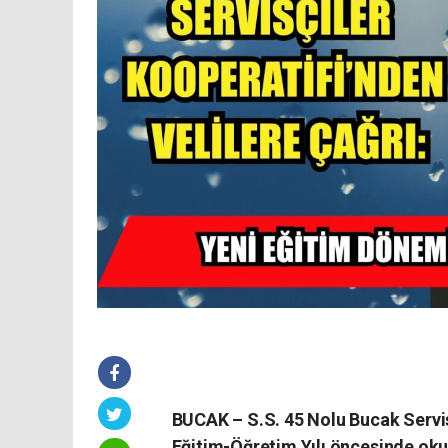
BUCAK – S.S. 45 Nolu Bucak Servis
Eğitim-Öğretim Yılı öncesinde okul