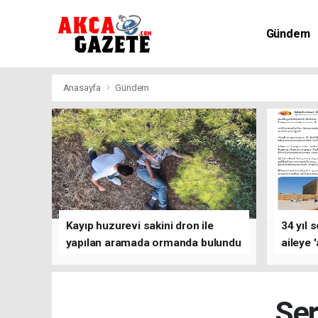
Gündem
Kültür-Sa
Anasayfa
Gündem
Kayıp huzurevi sakini dron ile
34 yıl 
yapılan aramada ormanda bulundu
aileye 
Ser