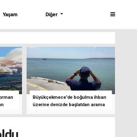
Yaşam
Diğer
 orman
Büyükçekmece'de boğulma ihbarı
an
üzerine denizde başlatılan arama
çalışmasına devam edildi
oldu