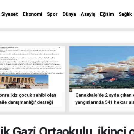
Siyaset
Ekonomi
Spor
Dünya
Asayiş
Eğitim
Sağlık
nat
sonra ikiz çocuk sahibi olan
Çanakkale'de 2 ayda çıkan
'aile danışmanlığı' desteği
yangınlarında 541 hektar al
zarar gördü
ik Gazi Ortaokulu, ikinci 