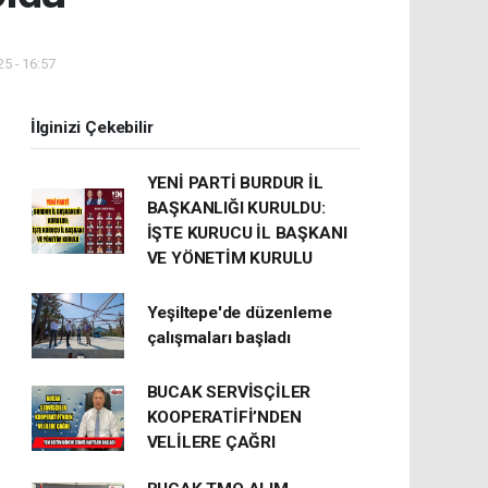
5 - 16:57
İlginizi Çekebilir
YENİ PARTİ BURDUR İL
BAŞKANLIĞI KURULDU:
İŞTE KURUCU İL BAŞKANI
VE YÖNETİM KURULU
Yeşiltepe'de düzenleme
çalışmaları başladı
BUCAK SERVİSÇİLER
KOOPERATİFİ’NDEN
VELİLERE ÇAĞRI