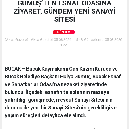
GÜMÜŞ’TEN ESNAF ODASINA
ZİYARET, GÜNDEM YENİ SANAYİ
SİTESİ
GÜNDEM
(Akca Gazete) - Akca Gazete | 05.08.2026 - 15:48, Güncelleme: 05.08.2026 -
17:21
BUCAK – Bucak Kaymakamı Can Kazım Kuruca ve
Bucak Belediye Başkanı Hülya Gümüş, Bucak Esnaf
ve Sanatkarlar Odası’na nezaket ziyaretinde
bulundu. İlçedeki esnafın taleplerinin masaya
yatırıldığı görüşmede, mevcut Sanayi Sitesi’nin
durumu ile yeni bir Sanayi Sitesi’nin gerekliliği ve
yapım süreçleri detaylıca ele alındı.