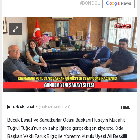
ABONE OL
Erkek
|
Kadın
(Haberi Sesli Oku)
Bucak Esnaf ve Sanatkarlar Odası Başkanı Hüseyin Mücahit
Tuğrul Tuğcu’nun ev sahipliğinde gerçekleşen ziyarete, Oda
Başkan Vekili Faruk Bilgiç ile Yönetim Kurulu Üyesi Ali Besdilli