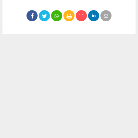
Haber ajanslarından eklenen tüm haberler, sitemizin
editörlerinin müdahalesi olmadan yayınlanır. Bu haberlerde
yer alan hukuki muhataplar haberi geçen ajanslar olup
sitemizin hiç bir editörü sorumlu tutulamaz...
Akca Gazete
akcagazete@gmail.com