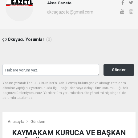
Akca Gazete
akcagazete@gmail.com
Okuyucu Yorumları
(0)
Gönder
Yorum yazarak Topluluk Kuralları’nı kabul etmiş bulunuyor ve akcagazete.com
sitesine yaptığınız yorumunuzla ilgili doğrudan veya dolaylı tüm sorumluluğu tek
başınıza üstleniyorsunuz. Yazılan tüm yorumlardan site yönetimi hiçbir şekilde
sorumlu tutulamaz.
Anasayfa
Gündem
KAYMAKAM KURUCA VE BAŞKAN