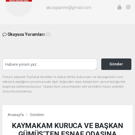
akcagazete@gmail.com
Okuyucu Yorumları
(0)
Gönder
Yorum yazarak Topluluk Kuralları’nı kabul etmiş bulunuyor ve akcagazete.com
sitesine yaptığınız yorumunuzla ilgili doğrudan veya dolaylı tüm sorumluluğu tek
başınıza üstleniyorsunuz. Yazılan tüm yorumlardan site yönetimi hiçbir şekilde
sorumlu tutulamaz.
Anasayfa
Gündem
KAYMAKAM KURUCA VE BAŞKAN
GÜMÜŞ’TEN ESNAF ODASINA