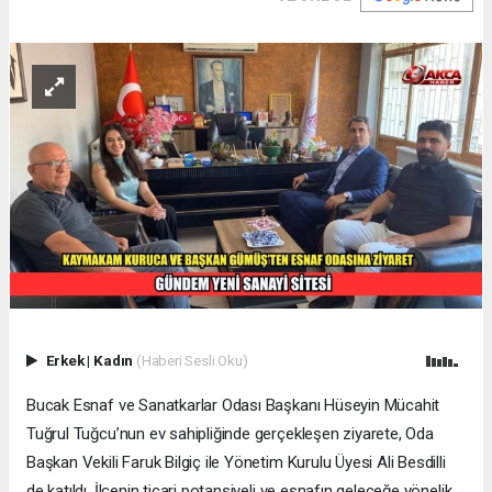
Erkek
|
Kadın
(Haberi Sesli Oku)
Bucak Esnaf ve Sanatkarlar Odası Başkanı Hüseyin Mücahit
Tuğrul Tuğcu’nun ev sahipliğinde gerçekleşen ziyarete, Oda
Başkan Vekili Faruk Bilgiç ile Yönetim Kurulu Üyesi Ali Besdilli
de katıldı. İlçenin ticari potansiyeli ve esnafın geleceğe yönelik