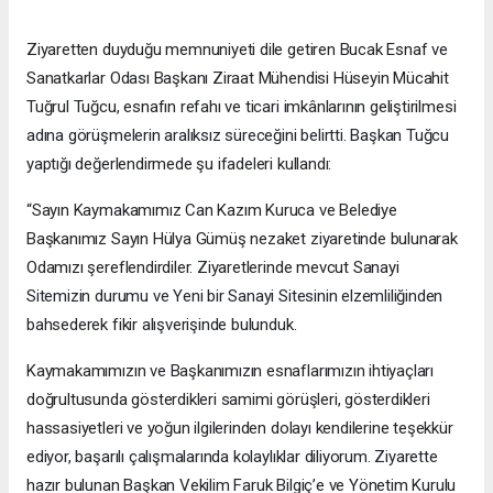
Ziyaretten duyduğu memnuniyeti dile getiren Bucak Esnaf ve
Sanatkarlar Odası Başkanı Ziraat Mühendisi Hüseyin Mücahit
Tuğrul Tuğcu, esnafın refahı ve ticari imkânlarının geliştirilmesi
adına görüşmelerin aralıksız süreceğini belirtti. Başkan Tuğcu
yaptığı değerlendirmede şu ifadeleri kullandı:
“Sayın Kaymakamımız Can Kazım Kuruca ve Belediye
Başkanımız Sayın Hülya Gümüş nezaket ziyaretinde bulunarak
Odamızı şereflendirdiler. Ziyaretlerinde mevcut Sanayi
Sitemizin durumu ve Yeni bir Sanayi Sitesinin elzemliliğinden
bahsederek fikir alışverişinde bulunduk.
Kaymakamımızın ve Başkanımızın esnaflarımızın ihtiyaçları
doğrultusunda gösterdikleri samimi görüşleri, gösterdikleri
hassasiyetleri ve yoğun ilgilerinden dolayı kendilerine teşekkür
ediyor, başarılı çalışmalarında kolaylıklar diliyorum. Ziyarette
hazır bulunan Başkan Vekilim Faruk Bilgiç’e ve Yönetim Kurulu