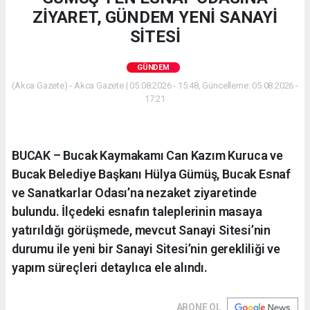
ZİYARET, GÜNDEM YENİ SANAYİ
SİTESİ
GÜNDEM
(Akca Gazete) - Akca Gazete | 05.08.2026 - 15:48, Güncelleme: 05.08.2026 -
17:21
BUCAK – Bucak Kaymakamı Can Kazım Kuruca ve
Bucak Belediye Başkanı Hülya Gümüş, Bucak Esnaf
ve Sanatkarlar Odası’na nezaket ziyaretinde
bulundu. İlçedeki esnafın taleplerinin masaya
yatırıldığı görüşmede, mevcut Sanayi Sitesi’nin
durumu ile yeni bir Sanayi Sitesi’nin gerekliliği ve
yapım süreçleri detaylıca ele alındı.
ABONE OL