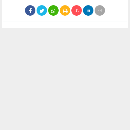
Haber ajanslarından eklenen tüm haberler, sitemizin
editörlerinin müdahalesi olmadan yayınlanır. Bu haberlerde
yer alan hukuki muhataplar haberi geçen ajanslar olup
sitemizin hiç bir editörü sorumlu tutulamaz...
Akca Gazete
akcagazete@gmail.com
Okuyucu Yorumları
(0)