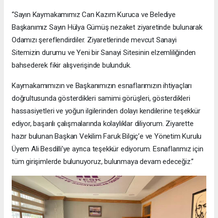
“Sayın Kaymakamımız Can Kazım Kuruca ve Belediye
Başkanımız Sayın Hülya Gümüş nezaket ziyaretinde bulunarak
Odamızı şereflendirdiler. Ziyaretlerinde mevcut Sanayi
Sitemizin durumu ve Yeni bir Sanayi Sitesinin elzemliliğinden
bahsederek fikir alışverişinde bulunduk.
Kaymakamımızın ve Başkanımızın esnaflarımızın ihtiyaçları
doğrultusunda gösterdikleri samimi görüşleri, gösterdikleri
hassasiyetleri ve yoğun ilgilerinden dolayı kendilerine teşekkür
ediyor, başarılı çalışmalarında kolaylıklar diliyorum. Ziyarette
hazır bulunan Başkan Vekilim Faruk Bilgiç’e ve Yönetim Kurulu
Üyem Ali Besdilli’ye ayrıca teşekkür ediyorum. Esnaflarımız için
tüm girişimlerde bulunuyoruz, bulunmaya devam edeceğiz.”