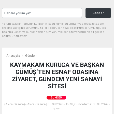
Gönder
Yorum yazarak Topluluk Kuralları’nı kabul etmiş bulunuyor ve akcagazete.com
sitesine yaptığınız yorumunuzla ilgili doğrudan veya dolaylı tüm sorumluluğu tek
başınıza üstleniyorsunuz. Yazılan tüm yorumlardan site yönetimi hiçbir şekilde
sorumlu tutulamaz.
Anasayfa
Gündem
KAYMAKAM KURUCA VE BAŞKAN
GÜMÜŞ’TEN ESNAF ODASINA
ZİYARET, GÜNDEM YENİ SANAYİ
SİTESİ
GÜNDEM
(Akca Gazete) - Akca Gazete | 05.08.2026 - 15:48, Güncelleme: 05.08.2026 -
17:21