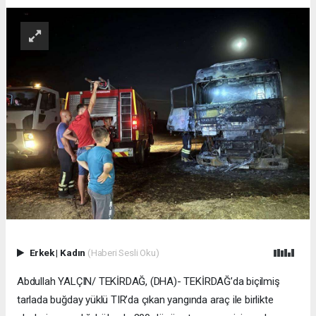
Erkek
|
Kadın
(Haberi Sesli Oku)
Abdullah YALÇIN/ TEKİRDAĞ, (DHA)- TEKİRDAĞ’da biçilmiş
tarlada buğday yüklü TIR’da çıkan yangında araç ile birlikte