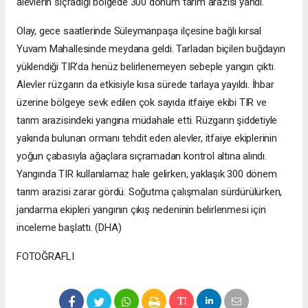
alevlerin sıçradığı bölgede 300 dönüm tarım arazisi yandı.
Olay, gece saatlerinde Süleymanpaşa ilçesine bağlı kırsal
Yuvam Mahallesinde meydana geldi. Tarladan biçilen buğdayın
yüklendiği TIR’da henüz belirlenemeyen sebeple yangın çıktı.
Alevler rüzgarın da etkisiyle kısa sürede tarlaya yayıldı. İhbar
üzerine bölgeye sevk edilen çok sayıda itfaiye ekibi TIR ve
tarım arazisindeki yangına müdahale etti. Rüzgarın şiddetiyle
yakında bulunan ormanı tehdit eden alevler, itfaiye ekiplerinin
yoğun çabasıyla ağaçlara sıçramadan kontrol altına alındı.
Yangında TIR kullanılamaz hale gelirken, yaklaşık 300 dönem
tarım arazisi zarar gördü. Soğutma çalışmaları sürdürülürken,
jandarma ekipleri yangının çıkış nedeninin belirlenmesi için
inceleme başlattı. (DHA)
FOTOĞRAFLI