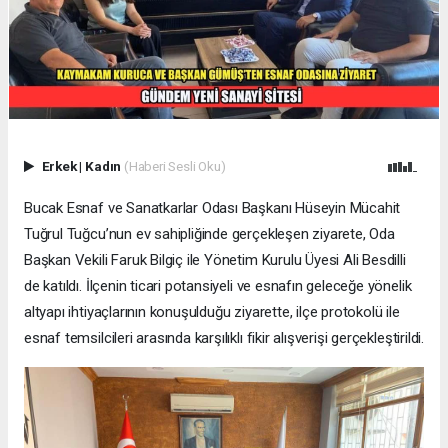
Erkek
|
Kadın
(Haberi Sesli Oku)
Bucak Esnaf ve Sanatkarlar Odası Başkanı Hüseyin Mücahit
Tuğrul Tuğcu’nun ev sahipliğinde gerçekleşen ziyarete, Oda
Başkan Vekili Faruk Bilgiç ile Yönetim Kurulu Üyesi Ali Besdilli
de katıldı. İlçenin ticari potansiyeli ve esnafın geleceğe yönelik
altyapı ihtiyaçlarının konuşulduğu ziyarette, ilçe protokolü ile
esnaf temsilcileri arasında karşılıklı fikir alışverişi gerçekleştirildi.