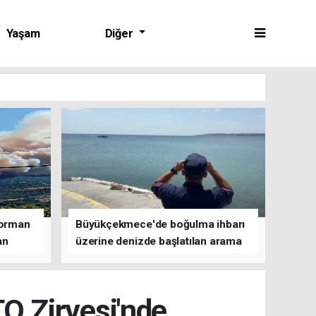
Yaşam
Diğer
 orman
Büyükçekmece'de boğulma ihbarı
an
üzerine denizde başlatılan arama
çalışmasına devam edildi
 Zirvesi'nde