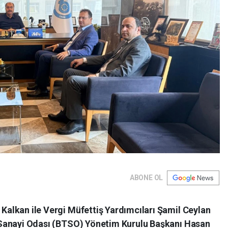
ABONE OL
Kalkan ile Vergi Müfettiş Yardımcıları Şamil Ceylan
e Sanayi Odası (BTSO) Yönetim Kurulu Başkanı Hasan