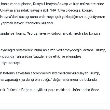
basın mensuplarına, Rusya-Ukrayna Savaşı ve İran müzakerelerine
 Ukrayna arasındaki savaşla ilgili, “NATO'ya gideceğiz, konuyu
Ukrayna'daki savaşı sona erdirmeye çok yaklaştığımızı düşünüyorum.
apmak istiyor” ifadelerini kullandı.
usunda ise Trump, “Görüşmeler iyi gidiyor ancak medya bu konuya
mayacağını söyleyerek, buna asla izin verilemeyeceğini aktardı. Trump,
nusunda Tahran'dan ‘tavizler elde ettik’ ve ellerindeki
" diye konuştu.
İran halkının savaştan etkilenmesini istemediğini vurgulayan Trump,
ma yapacağız ya da işi bitireceğiz” değerlendirmesinde bulundu.
ek, “Hürmüz Boğazı, büyük bir para makinesi. Ününü daha önce