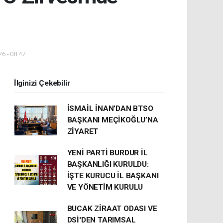
6 - 08:47
İlginizi Çekebilir
İSMAİL İNAN’DAN BTSO
BAŞKANI MEÇİKOĞLU’NA
ZİYARET
YENİ PARTİ BURDUR İL
BAŞKANLIĞI KURULDU:
İŞTE KURUCU İL BAŞKANI
VE YÖNETİM KURULU
BUCAK ZİRAAT ODASI VE
DSİ'DEN TARIMSAL