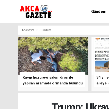
Gündem
Kültür-Sa
Anasayfa
Gündem
Kayıp huzurevi sakini dron ile
34 yıl 
yapılan aramada ormanda bulundu
aileye 
Trump: Ukra