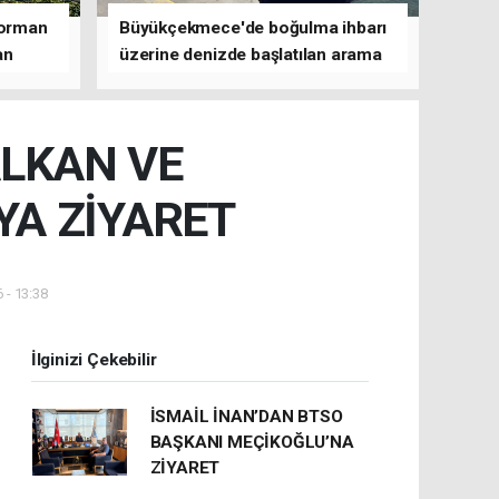
 orman
Büyükçekmece'de boğulma ihbarı
an
üzerine denizde başlatılan arama
çalışmasına devam edildi
ALKAN VE
YA ZİYARET
 - 13:38
İlginizi Çekebilir
İSMAİL İNAN’DAN BTSO
BAŞKANI MEÇİKOĞLU’NA
ZİYARET