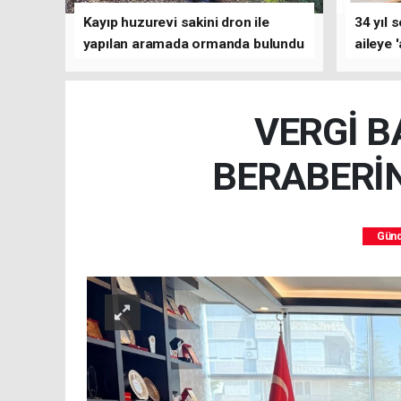
Kayıp huzurevi sakini dron ile
34 yıl 
yapılan aramada ormanda bulundu
aileye 
VERGİ B
BERABERİN
Gün