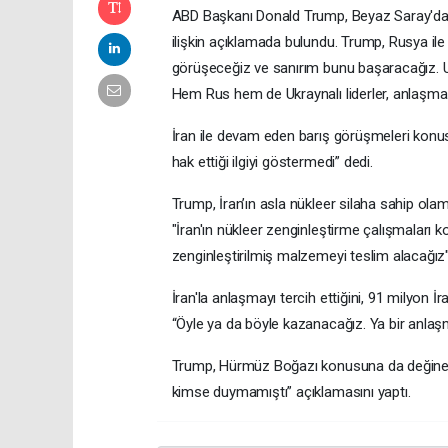
ABD Başkanı Donald Trump, Beyaz Saray'da 
ilişkin açıklamada bulundu. Trump, Rusya ile
görüşeceğiz ve sanırım bunu başaracağız. 
Hem Rus hem de Ukraynalı liderler, anlaşma y
İran ile devam eden barış görüşmeleri kon
hak ettiği ilgiyi göstermedi” dedi.
Trump, İran’ın asla nükleer silaha sahip ola
"İran'ın nükleer zenginleştirme çalışmaları ko
zenginleştirilmiş malzemeyi teslim alacağız
İran'la anlaşmayı tercih ettiğini, 91 milyon 
“Öyle ya da böyle kazanacağız. Ya bir anlaş
Trump, Hürmüz Boğazı konusuna da değiner
kimse duymamıştı” açıklamasını yaptı.