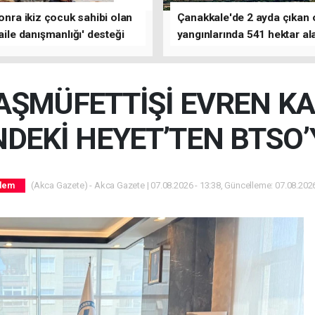
sonra ikiz çocuk sahibi olan
Çanakkale'de 2 ayda çıkan
'aile danışmanlığı' desteği
yangınlarında 541 hektar al
zarar gördü
AŞMÜFETTİŞİ EVREN K
DEKİ HEYET’TEN BTSO’
(Akca Gazete) - Akca Gazete | 07.08.2026 - 13:38, Güncelleme: 07.08.2026
dem