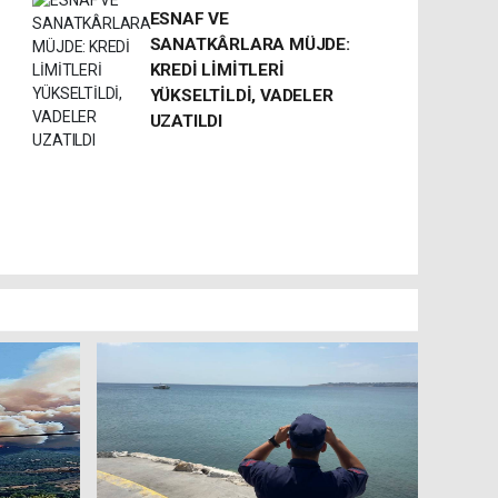
ESNAF VE
SANATKÂRLARA MÜJDE:
KREDİ LİMİTLERİ
YÜKSELTİLDİ, VADELER
UZATILDI