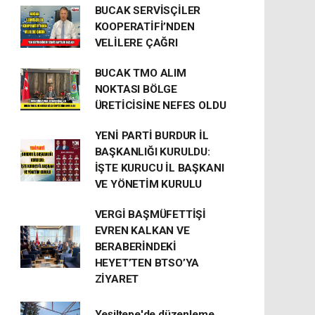
BUCAK SERVİSÇİLER
KOOPERATİFİ’NDEN
VELİLERE ÇAĞRI
BUCAK TMO ALIM
NOKTASI BÖLGE
ÜRETİCİSİNE NEFES OLDU
YENİ PARTİ BURDUR İL
BAŞKANLIĞI KURULDU:
İŞTE KURUCU İL BAŞKANI
VE YÖNETİM KURULU
VERGİ BAŞMÜFETTİŞİ
EVREN KALKAN VE
BERABERİNDEKİ
HEYET’TEN BTSO’YA
ZİYARET
Yeşiltepe'de düzenleme