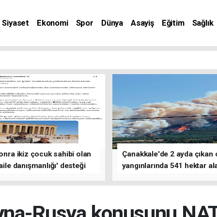
Siyaset
Ekonomi
Spor
Dünya
Asayiş
Eğitim
Sağlık
nat
sonra ikiz çocuk sahibi olan
Çanakkale'de 2 ayda çıkan
'aile danışmanlığı' desteği
yangınlarında 541 hektar al
zarar gördü
yna-Rusya konusunu NATO