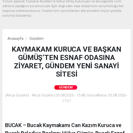
Yorum yazarak Topluluk Kuralları’nı kabul etmiş bulunuyor ve akcagazete.com
sitesine yaptığınız yorumunuzla ilgili doğrudan veya dolaylı tüm sorumluluğu tek
başınıza üstleniyorsunuz. Yazılan tüm yorumlardan site yönetimi hiçbir şekilde
sorumlu tutulamaz.
Anasayfa
Gündem
KAYMAKAM KURUCA VE BAŞKAN
GÜMÜŞ’TEN ESNAF ODASINA
ZİYARET, GÜNDEM YENİ SANAYİ
SİTESİ
GÜNDEM
(Akca Gazete) - Akca Gazete | 05.08.2026 - 15:48, Güncelleme: 05.08.2026 -
17:21
BUCAK – Bucak Kaymakamı Can Kazım Kuruca ve