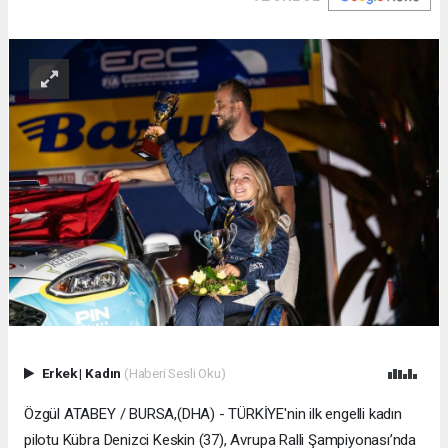
Erkek
|
Kadın
(Haberi Sesli Oku)
Özgül ATABEY / BURSA,(DHA) - TÜRKİYE'nin ilk engelli kadın
pilotu Kübra Denizci Keskin (37), Avrupa Ralli Şampiyonası’nda