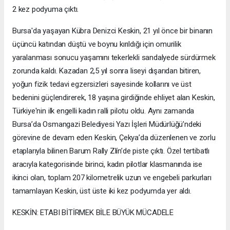
2 kez podyuma çıktı.
Bursa'da yaşayan Kübra Denizci Keskin, 21 yıl önce bir binanın
üçüncü katından düştü ve boynu kırıldığı için omurilik
yaralanması sonucu yaşamını tekerlekli sandalyede sürdürmek
zorunda kaldı. Kazadan 2,5 yıl sonra liseyi dışarıdan bitiren,
yoğun fizik tedavi egzersizleri sayesinde kollarını ve üst
bedenini güçlendirerek, 18 yaşına girdiğinde ehliyet alan Keskin,
Türkiye'nin ilk engelli kadın ralli pilotu oldu. Aynı zamanda
Bursa’da Osmangazi Belediyesi Yazı İşleri Müdürlüğü’ndeki
görevine de devam eden Keskin, Çekya’da düzenlenen ve zorlu
etaplarıyla bilinen Barum Rally Zlín’de piste çıktı. Özel tertibatlı
aracıyla kategorisinde birinci, kadın pilotlar klasmanında ise
ikinci olan, toplam 207 kilometrelik uzun ve engebeli parkurları
tamamlayan Keskin, üst üste iki kez podyumda yer aldı.
KESKİN: ETABI BİTİRMEK BİLE BÜYÜK MÜCADELE