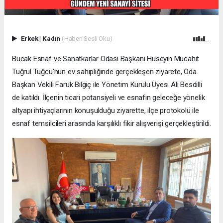
Erkek
|
Kadın
(Haberi Sesli Oku)
Bucak Esnaf ve Sanatkarlar Odası Başkanı Hüseyin Mücahit
Tuğrul Tuğcu’nun ev sahipliğinde gerçekleşen ziyarete, Oda
Başkan Vekili Faruk Bilgiç ile Yönetim Kurulu Üyesi Ali Besdilli
de katıldı. İlçenin ticari potansiyeli ve esnafın geleceğe yönelik
altyapı ihtiyaçlarının konuşulduğu ziyarette, ilçe protokolü ile
esnaf temsilcileri arasında karşılıklı fikir alışverişi gerçekleştirildi.