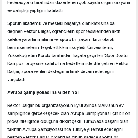
Federasyonu tarafından düzenlenen çok sayıda organizasyona
ev sahipliği yaptığını hatırlattı.
Sporun akademik ve mesleki başarıya olan katkısına da
değinen Rektör Dalgar, öğrencilerin spor tesislerinden aktif
şekilde yararlanmalarını ve sporu bir yaşam tarzı olarak
benimsemelerini teşvik ettiklerini söyledi. Üniversitenin,
Yükseköğretim Kurulu tarafından hayata geçirilen ‘Spor Dostu
Kampüs’ projesine dahil olma hedeflerini de dile getiren Rektör
Dalgar, spora verilen desteğin artarak devam edeceğini
vurguladı.
Avrupa Şampiyonası'na Giden Yol
Rektör Dalgar, bu organizasyonun Eylül ayında MAKÜ'nün ev
sahipliğinde gerçekleşecek olan Avrupa Şampiyonası için bir ön
prova niteliğinde olduğuna dikkat çekti. Turnuvada başarılı olan
takımın Avrupa Şampiyonası'nda Türkiye'yi temsil edeceğini
belirten Rektör Dalgar, organizasyonun sadece sportif bir