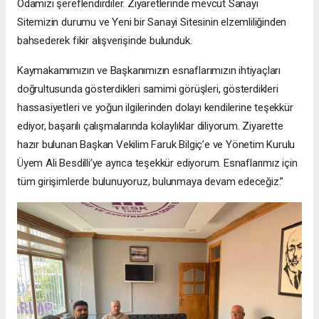
Odamızı şereflendirdiler. Ziyaretlerinde mevcut Sanayi
Sitemizin durumu ve Yeni bir Sanayi Sitesinin elzemliliğinden
bahsederek fikir alışverişinde bulunduk.
Kaymakamımızın ve Başkanımızın esnaflarımızın ihtiyaçları
doğrultusunda gösterdikleri samimi görüşleri, gösterdikleri
hassasiyetleri ve yoğun ilgilerinden dolayı kendilerine teşekkür
ediyor, başarılı çalışmalarında kolaylıklar diliyorum. Ziyarette
hazır bulunan Başkan Vekilim Faruk Bilgiç’e ve Yönetim Kurulu
Üyem Ali Besdilli’ye ayrıca teşekkür ediyorum. Esnaflarımız için
tüm girişimlerde bulunuyoruz, bulunmaya devam edeceğiz.”