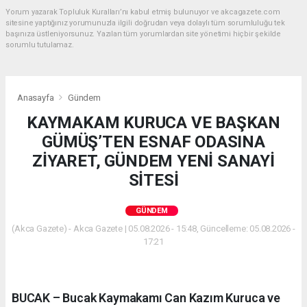
Yorum yazarak Topluluk Kuralları’nı kabul etmiş bulunuyor ve akcagazete.com
sitesine yaptığınız yorumunuzla ilgili doğrudan veya dolaylı tüm sorumluluğu tek
başınıza üstleniyorsunuz. Yazılan tüm yorumlardan site yönetimi hiçbir şekilde
sorumlu tutulamaz.
Anasayfa
Gündem
KAYMAKAM KURUCA VE BAŞKAN
GÜMÜŞ’TEN ESNAF ODASINA
ZİYARET, GÜNDEM YENİ SANAYİ
SİTESİ
GÜNDEM
(Akca Gazete) - Akca Gazete | 05.08.2026 - 15:48, Güncelleme: 05.08.2026 -
17:21
BUCAK – Bucak Kaymakamı Can Kazım Kuruca ve