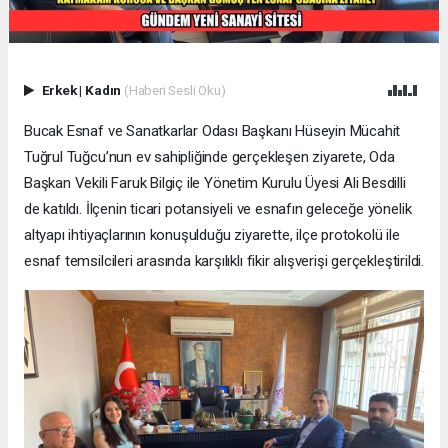
Erkek
|
Kadın
(Haberi Sesli Oku)
Bucak Esnaf ve Sanatkarlar Odası Başkanı Hüseyin Mücahit
Tuğrul Tuğcu’nun ev sahipliğinde gerçekleşen ziyarete, Oda
Başkan Vekili Faruk Bilgiç ile Yönetim Kurulu Üyesi Ali Besdilli
de katıldı. İlçenin ticari potansiyeli ve esnafın geleceğe yönelik
altyapı ihtiyaçlarının konuşulduğu ziyarette, ilçe protokolü ile
esnaf temsilcileri arasında karşılıklı fikir alışverişi gerçekleştirildi.