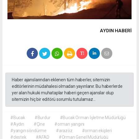
AYDIN HABERİ
Haber ajanslarından eklenen tüm haberler, sitemizin
editörlerinin müdahalesi olmadan yayınlanır. Bu haberlerde
yer alan hukuki muhataplar haberi geçen ajanslar olup
sitemizin hiç bir editörü sorumlu tutulamaz...
#Bucak
#Burdur
#Bucak Orman İşletme Müdürlüğü
#Aydın
#Çine
#orman yangını
#yangın söndürme
#arazöz
#orman ekipleri
#destek
#AFAD
#Orman Genel Müdürlüğü