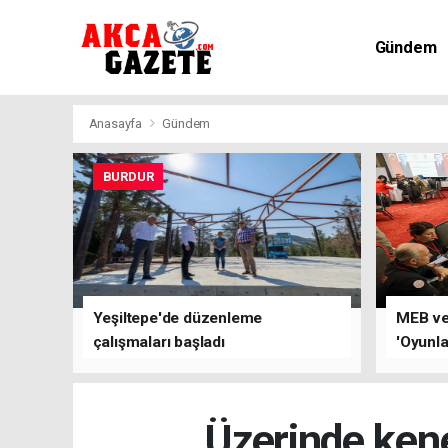
Gündem
Kültür-Sa
Anasayfa
Gündem
BURDUR
Yeşiltepe'de düzenleme
MEB ve 
çalışmaları başladı
'Oyunla
çalıştay
Üzerinde kene