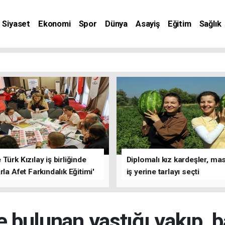
Siyaset
Ekonomi
Spor
Dünya
Asayiş
Eğitim
Sağlık
nat
Türk Kızılay iş birliğinde
Diplomalı kız kardeşler, ma
rla Afet Farkındalık Eğitimi'
iş yerine tarlayı seçti
ı
 bulunan yastığı yakıp, 