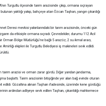
 Turgutlu ilçesinde tarım arazisinde çıkıp, ormana sıçrayan
 bulunan yaktığı yakıp, bahçeye atan Özcan Taşhan, yangın çıkardığı
nnet Deresi mevkisi yakınlarındaki bir tarım arazisinde, önceki gün
 rüzgarın da etkisiyle ormana sıçradı. Çevredekiler, durumu 112 Acil
zmir Orman Bölge Müdürlüğü'ne bağlı 5 arazöz, 2 su ikmal aracı,
Amirliği ekipleri ile Turgutlu Belediyesi iş makineleri sevk edildi.
ürüldü.
m tarım arazisi ve orman zarar gördü. Diğer yandan jandarma,
ışma başlattı. Tarım arazisinin bitişiğinde yer alan bağ evinde oturan
t edildi. Gözaltına alınan Taşhan ifadesinde, üzerinde kene gördüğü
mlerinin ardından adliyeye sevk edilen Taşhan, çıkarıldığı mahkemece