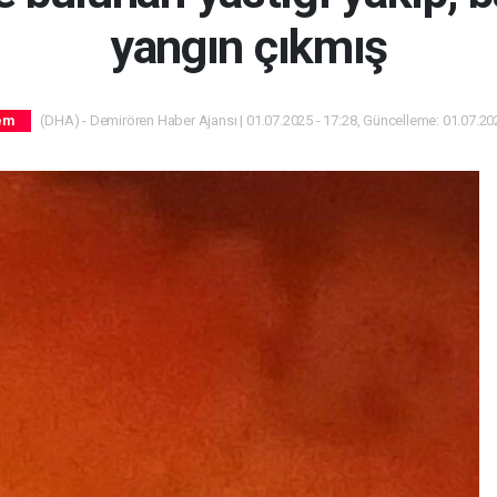
yangın çıkmış
(DHA) - Demirören Haber Ajansı | 01.07.2025 - 17:28, Güncelleme: 01.07.202
em