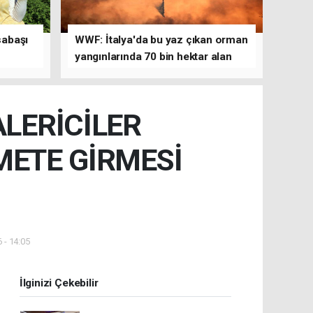
sabaşı
WWF: İtalya'da bu yaz çıkan orman
yangınlarında 70 bin hektar alan
kül oldu
ALERİCİLER
ZMETE GİRMESİ
 - 14:05
İlginizi Çekebilir