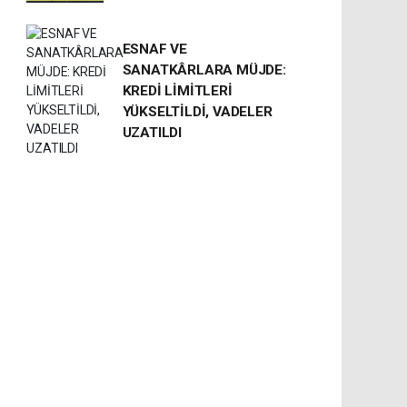
ESNAF VE
SANATKÂRLARA MÜJDE:
KREDİ LİMİTLERİ
YÜKSELTİLDİ, VADELER
UZATILDI