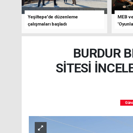
Yeşiltepe'de düzenleme
MEB ve 
çalışmaları başladı
'Oyunla
çalıştay
BURDUR BE
SİTESİ İNCEL
Gün