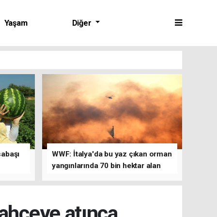
Yaşam
Diğer
sabaşı
WWF: İtalya'da bu yaz çıkan orman
yangınlarında 70 bin hektar alan
kül oldu
bahçeye atınca