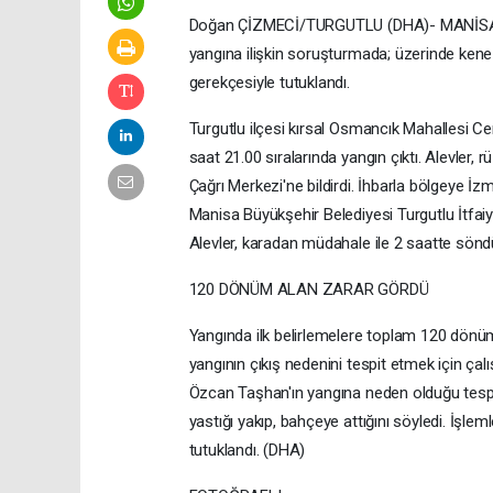
Doğan ÇİZMECİ/TURGUTLU (DHA)- MANİSA'nın
yangına ilişkin soruşturmada; üzerinde kene
gerekçesiyle tutuklandı.
Turgutlu ilçesi kırsal Osmancık Mahallesi Ce
saat 21.00 sıralarında yangın çıktı. Alevler,
Çağrı Merkezi'ne bildirdi. İhbarla bölgeye İ
Manisa Büyükşehir Belediyesi Turgutlu İtfaiye 
Alevler, karadan müdahale ile 2 saatte sönd
120 DÖNÜM ALAN ZARAR GÖRDÜ
Yangında ilk belirlemelere toplam 120 dönü
yangının çıkış nedenini tespit etmek için çal
Özcan Taşhan'ın yangına neden olduğu tespi
yastığı yakıp, bahçeye attığını söyledi. İşle
tutuklandı. (DHA)