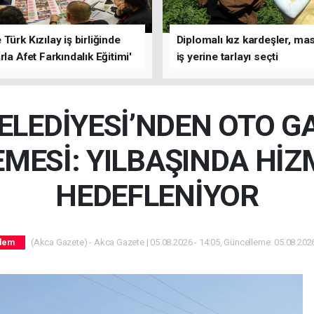
Türk Kızılay iş birliğinde
Diplomalı kız kardeşler, ma
rla Afet Farkındalık Eğitimi'
iş yerine tarlayı seçti
ı
LEDİYESİ’NDEN OTO G
EMESİ: YILBAŞINDA Hİ
HEDEFLENİYOR
(Akca Gazete) - Akca Gazete | 05.08.2026 - 14:05, Güncelleme: 05.08.2026
dem