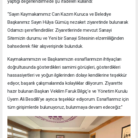
yaptığı değerlendirmede şu ifadeleri kullandı:
“Sayın Kaymakamımız Can Kazım Kuruca ve Belediye
Başkanımız Sayın Hülya Gümüş nezaket ziyaretinde bulunarak
Odamızı şereflendirdiler. Ziyaretlerinde mevcut Sanayi
Sitemizin durumu ve Yeni bir Sanayi Sitesinin elzemliliğinden
bahsederek fikir alışverişinde bulunduk.
Kaymakamımızın ve Başkanımızın esnaflarımızın ihtiyaçları
doğrultusunda gösterdikleri samimi görüşleri, gösterdikleri
hassasiyetleri ve yoğun ilgilerinden dolayı kendilerine teşekkür
ediyor, başarılı çalışmalarında kolaylıklar diliyorum. Ziyarette
hazır bulunan Başkan Vekilim Faruk Bilgiç’e ve Yönetim Kurulu
Üyem Ali Besdilli’ye ayrıca teşekkür ediyorum. Esnaflarımız için
tüm girişimlerde bulunuyoruz, bulunmaya devam edeceğiz.”