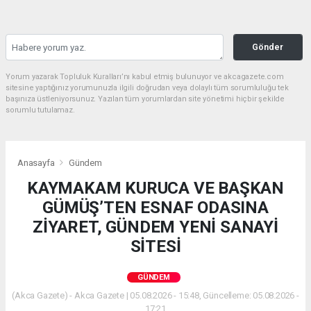
Gönder
Yorum yazarak Topluluk Kuralları’nı kabul etmiş bulunuyor ve akcagazete.com
sitesine yaptığınız yorumunuzla ilgili doğrudan veya dolaylı tüm sorumluluğu tek
başınıza üstleniyorsunuz. Yazılan tüm yorumlardan site yönetimi hiçbir şekilde
sorumlu tutulamaz.
Anasayfa
Gündem
KAYMAKAM KURUCA VE BAŞKAN
GÜMÜŞ’TEN ESNAF ODASINA
ZİYARET, GÜNDEM YENİ SANAYİ
SİTESİ
GÜNDEM
(Akca Gazete) - Akca Gazete | 05.08.2026 - 15:48, Güncelleme: 05.08.2026 -
17:21