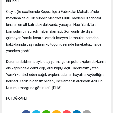
bulundu.
Olay, öğle saatlerinde Kepez ilçesi Fabrikalar Mahallesi'nde
meydana geldi. Bir süredir Mehmet Pırıltı Caddesi üzerindeki
binanın en alt katındaki dükkanda yaşayan Naci Yanık'tan
komşuları bir süredir haber alamadı. Son günlerde dışarı
çıkmayan Yanık'ı kontrol etmek isteyen komşuları camdan
baktıklarında yaşlı adamı koltuğun üzerinde hareketsiz halde
yatarken gördü.
Durumun bildirilmesiyle olay yerine gelen polis ekipleri dükkanın
dış kapısındaki camı kırıp, kilitli kapıyı açtı. Hareketsiz yatan
Yanık'ı kontrol eden sağlık ekipleri, adamın hayatını kaybettiğini
belirledi. Yanık'ın cansız bedeni, incelemenin ardından Adli Tıp
Kurumu morguna götürüldü. (DHA)
FOTOĞRAFLI