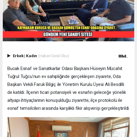
Erkek
|
Kadın
(Haberi Sesli Oku)
Bucak Esnaf ve Sanatkarlar Odası Başkanı Hüseyin Mücahit
Tuğrul Tuğcu’nun ev sahipliğinde gerçekleşen ziyarete, Oda
Başkan Vekili Faruk Bilgiç ile Yönetim Kurulu Üyesi Ali Besdilli
de katıldı. İlçenin ticari potansiyeli ve esnafın geleceğe yönelik
altyapı ihtiyaçlarının konuşulduğu ziyarette, ilçe protokolü ile
esnaf temsilcileri arasında karşılıklı fikir alışverişi gerçekleştirildi.