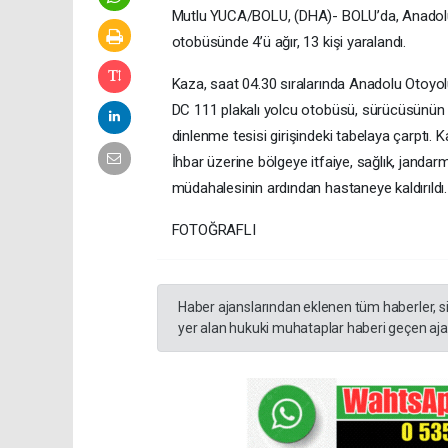
Mutlu YUCA/BOLU, (DHA)- BOLU’da, Anadolu O
otobüsünde 4’ü ağır, 13 kişi yaralandı.
Kaza, saat 04.30 sıralarında Anadolu Otoyol
DC 111 plakalı yolcu otobüsü, sürücüsünün d
dinlenme tesisi girişindeki tabelaya çarptı. 
İhbar üzerine bölgeye itfaiye, sağlık, jandarma 
müdahalesinin ardından hastaneye kaldırıldı
FOTOĞRAFLI
Haber ajanslarından eklenen tüm haberler, s
yer alan hukuki muhataplar haberi geçen ajan