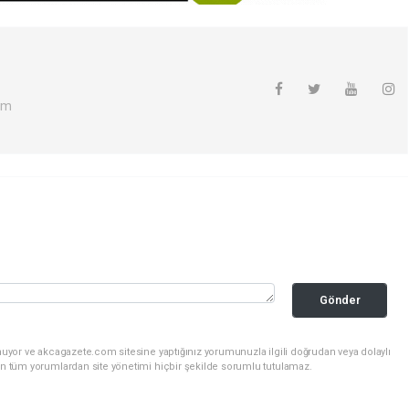
om
Gönder
nuyor ve akcagazete.com sitesine yaptığınız yorumunuzla ilgili doğrudan veya dolaylı
an tüm yorumlardan site yönetimi hiçbir şekilde sorumlu tutulamaz.