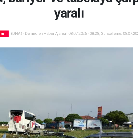
yaralı
(DHA) - Demirören Haber Ajansı | 08.07.2026 - 08:28, Güncelleme: 08.07.202
em