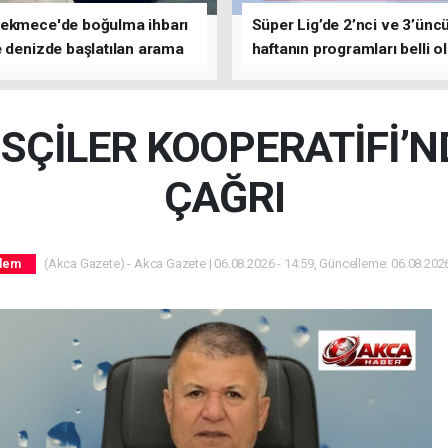
ekmece'de boğulma ihbarı
Süper Lig’de 2’nci ve 3’ünc
 denizde başlatılan arama
haftanın programları belli o
asına devam edildi
SÇİLER KOOPERATİFİ’N
ÇAĞRI
(Akca Gazete) - Akca Gazete | 06.08.2026 - 14:59, Güncelleme: 06.08.2026
dem