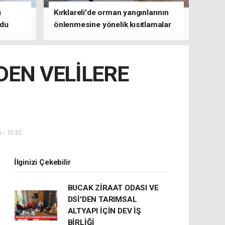
ü
Kırklareli'de orman yangınlarının
ldu
önlenmesine yönelik kısıtlamalar
getirildi
DEN VELİLERE
 - 15:32
İlginizi Çekebilir
BUCAK ZİRAAT ODASI VE
DSİ'DEN TARIMSAL
ALTYAPI İÇİN DEV İŞ
BİRLİĞİ