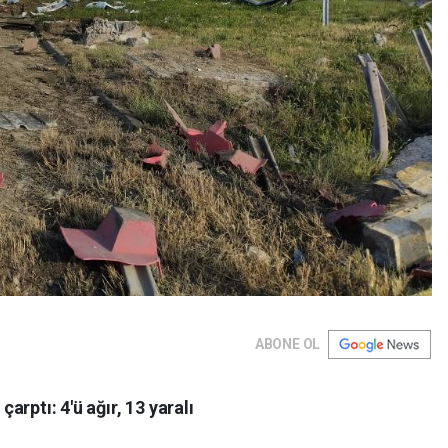
ABONE OL
arptı: 4'ü ağır, 13 yaralı