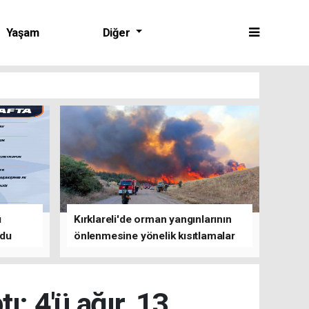
Yaşam
Diğer
ü
Kırklareli'de orman yangınlarının
ldu
önlenmesine yönelik kısıtlamalar
getirildi
ı: 4'ü ağır, 13