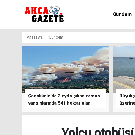
Gündem
Kültür-Sa
Anasayfa
Gündem
Çanakkale'de 2 ayda çıkan orman
Büyükç
yangınlarında 541 hektar alan
üzerine
zarar gördü
çalışm
Yolcu otobüsü,