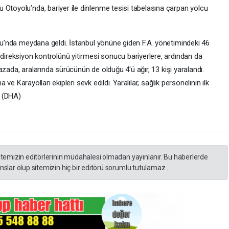
toyolu’nda, bariyer ile dinlenme tesisi tabelasına çarpan yolcu
u’nda meydana geldi. İstanbul yönüne giden F.A. yönetimindeki 46
ireksiyon kontrolünü yitirmesi sonucu bariyerlere, ardından da
Kazada, aralarında sürücünün de olduğu 4'ü ağır, 13 kişi yaralandı.
ve Karayolları ekipleri sevk edildi. Yaralılar, sağlık personelinin ilk
. (DHA)
itemizin editörlerinin müdahalesi olmadan yayınlanır. Bu haberlerde
slar olup sitemizin hiç bir editörü sorumlu tutulamaz...