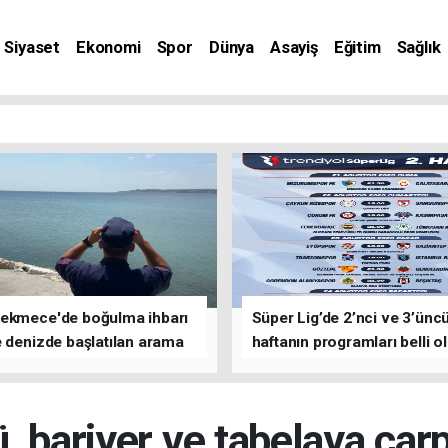
Siyaset
Ekonomi
Spor
Dünya
Asayiş
Eğitim
Sağlık
nat
ekmece'de boğulma ihbarı
Süper Lig’de 2’nci ve 3’ünc
 denizde başlatılan arama
haftanın programları belli o
asına devam edildi
 bariyer ve tabelaya çarpt