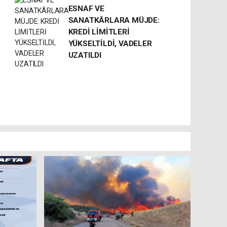
ESNAF VE
SANATKÂRLARA MÜJDE:
KREDİ LİMİTLERİ
YÜKSELTİLDİ, VADELER
UZATILDI