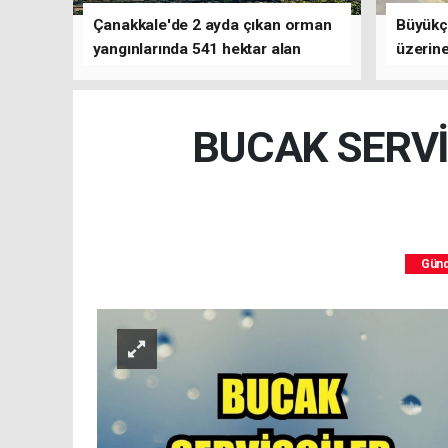
Çanakkale'de 2 ayda çıkan orman
Büyükç
yangınlarında 541 hektar alan
üzerine
zarar gördü
çalışm
BUCAK SERVİ
Gün