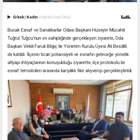
Erkek
|
Kadın
(Haberi Sesli Oku)
Bucak Esnaf ve Sanatkarlar Odası Başkanı Hüseyin Mücahit
Tuğrul Tuğcu’nun ev sahipliğinde gerçekleşen ziyarete, Oda
Başkan Vekili Faruk Bilgiç ile Yönetim Kurulu Üyesi Ali Besdilli
de katıldı. İlçenin ticari potansiyeli ve esnafın geleceğe yönelik
altyapı ihtiyaçlarının konuşulduğu ziyarette, ilçe protokolü ile
esnaf temsilcileri arasında karşılıklı fikir alışverişi gerçekleştirildi.