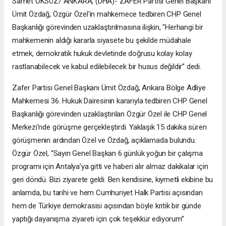
Samet ÖKSÜZ/ ANKARA, (DHA)- ZAFER Partisi Genel Başkanı
Ümit Özdağ, Özgür Özel'in mahkemece tedbiren CHP Genel
Başkanlığı görevinden uzaklaştırılmasına ilişkin, "Herhangi bir
mahkemenin aldığı kararla siyasete bu şekilde müdahale
etmek, demokratik hukuk devletinde doğrusu kolay kolay
rastlanabilecek ve kabul edilebilecek bir husus değildir” dedi.
Zafer Partisi Genel Başkanı Ümit Özdağ, Ankara Bölge Adliye
Mahkemesi 36. Hukuk Dairesinin kararıyla tedbiren CHP Genel
Başkanlığı görevinden uzaklaştırılan Özgür Özel ile CHP Genel
Merkezi'nde görüşme gerçekleştirdi. Yaklaşık 15 dakika süren
görüşmenin ardından Özel ve Özdağ, açıklamada bulundu.
Özgür Özel, “Sayın Genel Başkan 6 günlük yoğun bir çalışma
programı için Antalya’ya gitti ve haberi alır almaz dakikalar için
geri döndü. Bizi ziyarete geldi. Ben kendisine, kıymetli ekibine bu
anlamda, bu tarihi ve hem Cumhuriyet Halk Partisi açısından
hem de Türkiye demokrasisi açısından böyle kritik bir günde
yaptığı dayanışma ziyareti için çok teşekkür ediyorum”