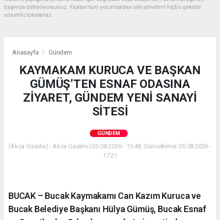
başınıza üstleniyorsunuz. Yazılan tüm yorumlardan site yönetimi hiçbir şekilde
sorumlu tutulamaz.
Anasayfa
Gündem
KAYMAKAM KURUCA VE BAŞKAN
GÜMÜŞ’TEN ESNAF ODASINA
ZİYARET, GÜNDEM YENİ SANAYİ
SİTESİ
GÜNDEM
(Akca Gazete) - Akca Gazete | 05.08.2026 - 15:48, Güncelleme: 05.08.2026 -
17:21
BUCAK – Bucak Kaymakamı Can Kazım Kuruca ve
Bucak Belediye Başkanı Hülya Gümüş, Bucak Esnaf