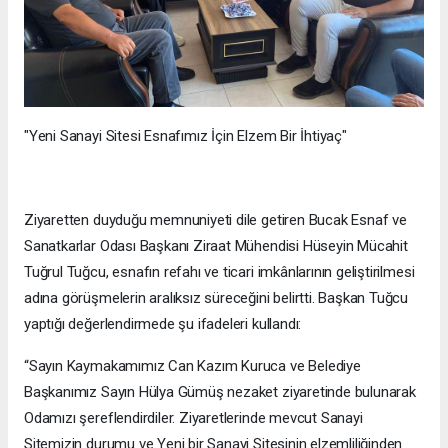
"Yeni Sanayi Sitesi Esnafımız İçin Elzem Bir İhtiyaç"
Ziyaretten duyduğu memnuniyeti dile getiren Bucak Esnaf ve
Sanatkarlar Odası Başkanı Ziraat Mühendisi Hüseyin Mücahit
Tuğrul Tuğcu, esnafın refahı ve ticari imkânlarının geliştirilmesi
adına görüşmelerin aralıksız süreceğini belirtti. Başkan Tuğcu
yaptığı değerlendirmede şu ifadeleri kullandı:
“Sayın Kaymakamımız Can Kazım Kuruca ve Belediye
Başkanımız Sayın Hülya Gümüş nezaket ziyaretinde bulunarak
Odamızı şereflendirdiler. Ziyaretlerinde mevcut Sanayi
Sitemizin durumu ve Yeni bir Sanayi Sitesinin elzemliliğinden