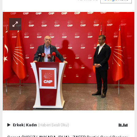
Erkek
|
Kadın
(Haberi Sesli Oku)