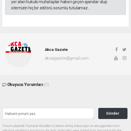
yer alan hukuki muhataplar haberi geçen ajanslar olup
sitemizin hiç bir editörü sorumlu tutulamaz...
Akca Gazete
akcagazete@gmail.com
Okuyucu Yorumları
(0)
Gönder
Yorum yazarak Topluluk Kuralları’nı kabul etmiş bulunuyor ve akcagazete.com
sitesine yaptığınız yorumunuzla ilgili doğrudan veya dolaylı tüm sorumluluğu tek