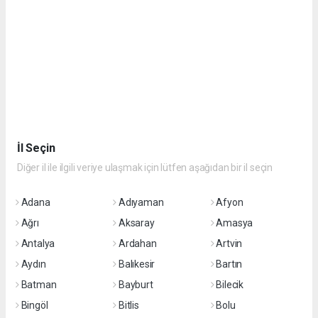
İl Seçin
Diğer il ile ilgili veriye ulaşmak için lütfen aşağıdan bir il seçin
Adana
Adıyaman
Afyon
Ağrı
Aksaray
Amasya
Antalya
Ardahan
Artvin
Aydın
Balıkesir
Bartın
Batman
Bayburt
Bilecik
Bingöl
Bitlis
Bolu