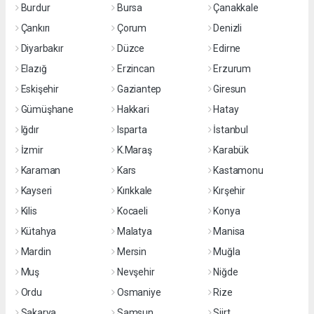
Burdur
Bursa
Çanakkale
Çankırı
Çorum
Denizli
Diyarbakır
Düzce
Edirne
Elazığ
Erzincan
Erzurum
Eskişehir
Gaziantep
Giresun
Gümüşhane
Hakkari
Hatay
Iğdır
Isparta
İstanbul
İzmir
K.Maraş
Karabük
Karaman
Kars
Kastamonu
Kayseri
Kırıkkale
Kırşehir
Kilis
Kocaeli
Konya
Kütahya
Malatya
Manisa
Mardin
Mersin
Muğla
Muş
Nevşehir
Niğde
Ordu
Osmaniye
Rize
Sakarya
Samsun
Siirt