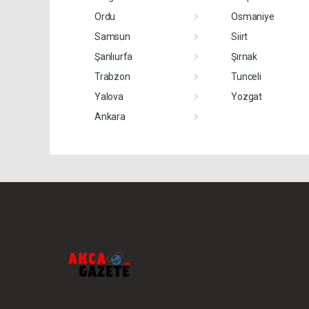
Ordu
Osmaniye
Samsun
Siirt
Şanlıurfa
Şırnak
Trabzon
Tunceli
Yalova
Yozgat
Ankara
Pro-0.035