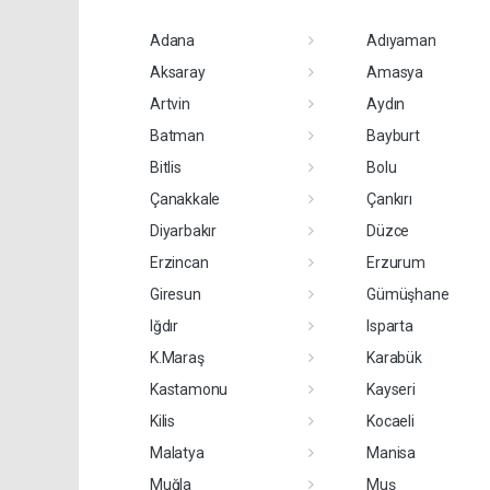
Adana
Adıyaman
Aksaray
Amasya
Artvin
Aydın
Batman
Bayburt
Bitlis
Bolu
Çanakkale
Çankırı
Diyarbakır
Düzce
Erzincan
Erzurum
Giresun
Gümüşhane
Iğdır
Isparta
K.Maraş
Karabük
Kastamonu
Kayseri
Kilis
Kocaeli
Malatya
Manisa
Muğla
Muş