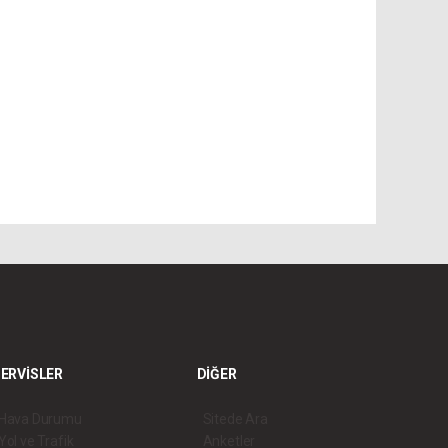
ERVİSLER
DİĞER
Hava Durumu
Sitede Ara
Yol ve Trafik
Anketler