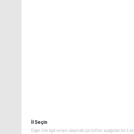
İl Seçin
Diğer il ile ilgili veriye ulaşmak için lütfen aşağıdan bir il s