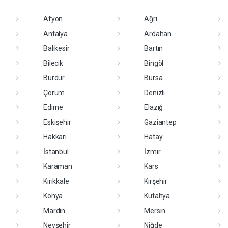
Afyon
Ağrı
Antalya
Ardahan
Balıkesir
Bartın
Bilecik
Bingöl
Burdur
Bursa
Çorum
Denizli
Edirne
Elazığ
Eskişehir
Gaziantep
Hakkari
Hatay
İstanbul
İzmir
Karaman
Kars
Kırıkkale
Kırşehir
Konya
Kütahya
Mardin
Mersin
Nevşehir
Niğde