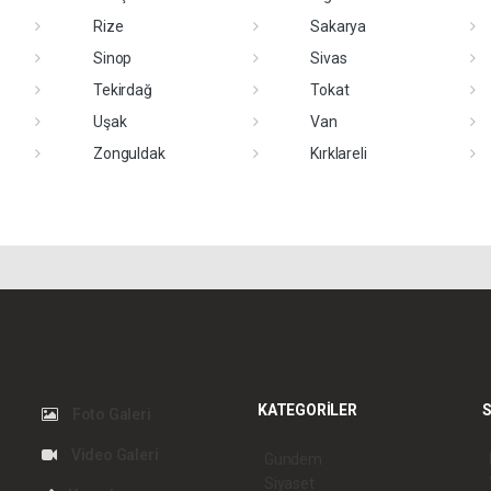
Rize
Sakarya
Sinop
Sivas
Tekirdağ
Tokat
Uşak
Van
Zonguldak
Kırklareli
KATEGORİLER
S
Foto Galeri
Video Galeri
Gündem
Siyaset