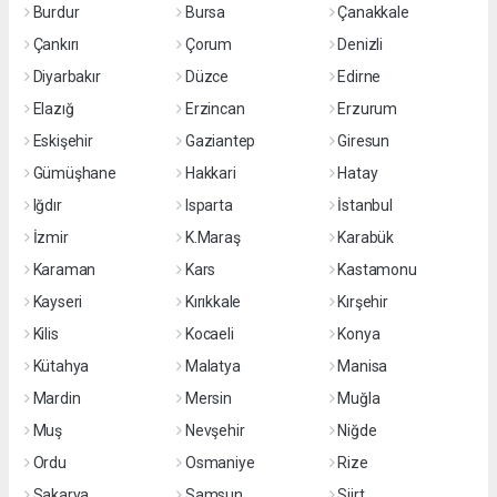
Burdur
Bursa
Çanakkale
Çankırı
Çorum
Denizli
Diyarbakır
Düzce
Edirne
Elazığ
Erzincan
Erzurum
Eskişehir
Gaziantep
Giresun
Gümüşhane
Hakkari
Hatay
Iğdır
Isparta
İstanbul
İzmir
K.Maraş
Karabük
Karaman
Kars
Kastamonu
Kayseri
Kırıkkale
Kırşehir
Kilis
Kocaeli
Konya
Kütahya
Malatya
Manisa
Mardin
Mersin
Muğla
Muş
Nevşehir
Niğde
Ordu
Osmaniye
Rize
Sakarya
Samsun
Siirt