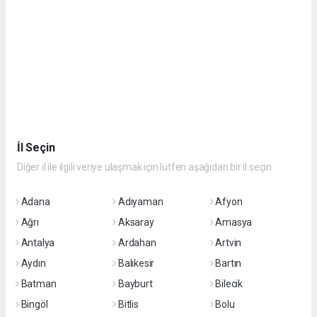
İl Seçin
Diğer il ile ilgili veriye ulaşmak için lütfen aşağıdan bir il seçin
Adana
Adıyaman
Afyon
Ağrı
Aksaray
Amasya
Antalya
Ardahan
Artvin
Aydın
Balıkesir
Bartın
Batman
Bayburt
Bilecik
Bingöl
Bitlis
Bolu