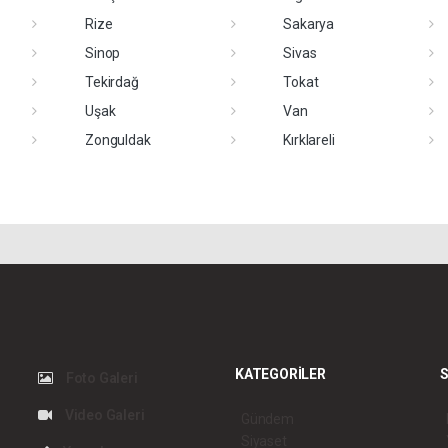
Rize
Sakarya
Sinop
Sivas
Tekirdağ
Tokat
Uşak
Van
Zonguldak
Kırklareli
KATEGORİLER
S
Foto Galeri
Video Galeri
Gündem
Siyaset