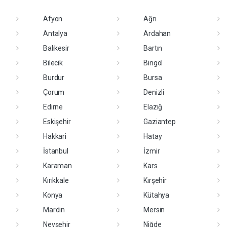
Afyon
Ağrı
Antalya
Ardahan
Balıkesir
Bartın
Bilecik
Bingöl
Burdur
Bursa
Çorum
Denizli
Edirne
Elazığ
Eskişehir
Gaziantep
Hakkari
Hatay
İstanbul
İzmir
Karaman
Kars
Kırıkkale
Kırşehir
Konya
Kütahya
Mardin
Mersin
Nevşehir
Niğde