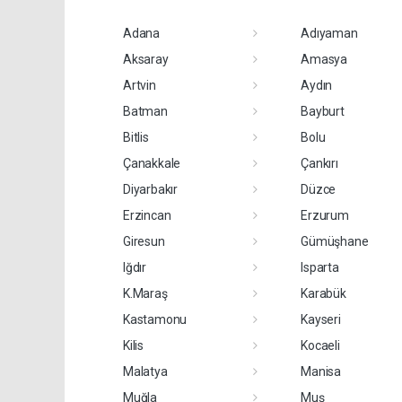
Adana
Adıyaman
Aksaray
Amasya
Artvin
Aydın
Batman
Bayburt
Bitlis
Bolu
Çanakkale
Çankırı
Diyarbakır
Düzce
Erzincan
Erzurum
Giresun
Gümüşhane
Iğdır
Isparta
K.Maraş
Karabük
Kastamonu
Kayseri
Kilis
Kocaeli
Malatya
Manisa
Muğla
Muş