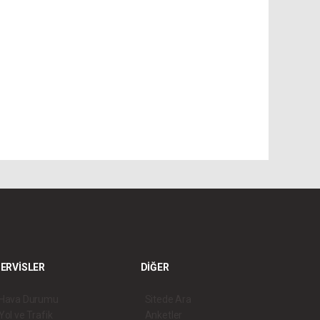
ERVİSLER
DİĞER
Hava Durumu
Sitede Ara
Yol ve Trafik
Anketler