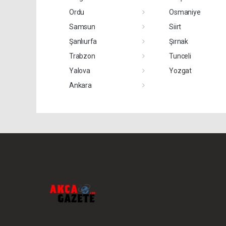
Ordu
Osmaniye
Samsun
Siirt
Şanlıurfa
Şırnak
Trabzon
Tunceli
Yalova
Yozgat
Ankara
Pro-0.027