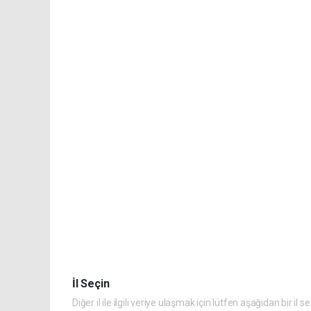
İl Seçin
Diğer il ile ilgili veriye ulaşmak için lütfen aşağıdan bir il s