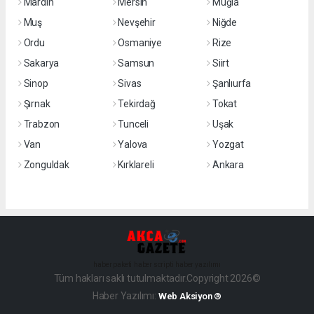
Mardin
Mersin
Muğla
Muş
Nevşehir
Niğde
Ordu
Osmaniye
Rize
Sakarya
Samsun
Siirt
Sinop
Sivas
Şanlıurfa
Şırnak
Tekirdağ
Tokat
Trabzon
Tunceli
Uşak
Van
Yalova
Yozgat
Zonguldak
Kırklareli
Ankara
haber paketi
haber scripti
haber yazılımı
Tüm hakları saklı tutulmaktadır.Copyright 2026©
Haber Yazılımı:
Web Aksiyon ®