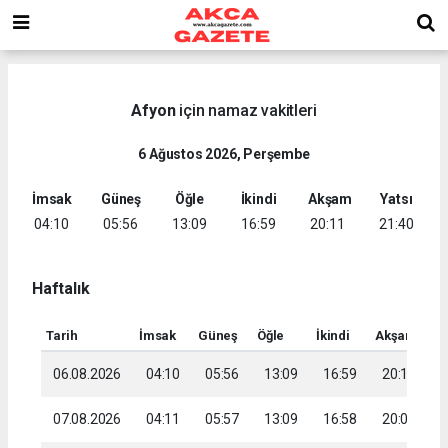
Afyon
için namaz vakitleri
6 Ağustos 2026, Perşembe
İmsak
Güneş
Öğle
İkindi
Akşam
Yatsı
04:10
05:56
13:09
16:59
20:11
21:40
Haftalık
Tarih
İmsak
Güneş
Öğle
İkindi
Akşam
Ya
06.08.2026
04:10
05:56
13:09
16:59
20:11
2
07.08.2026
04:11
05:57
13:09
16:58
20:09
2