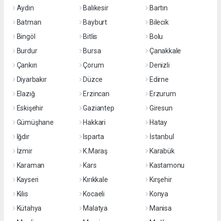
Aydın
Balıkesir
Bartın
Batman
Bayburt
Bilecik
Bingöl
Bitlis
Bolu
Burdur
Bursa
Çanakkale
Çankırı
Çorum
Denizli
Diyarbakır
Düzce
Edirne
Elazığ
Erzincan
Erzurum
Eskişehir
Gaziantep
Giresun
Gümüşhane
Hakkari
Hatay
Iğdır
Isparta
İstanbul
İzmir
K.Maraş
Karabük
Karaman
Kars
Kastamonu
Kayseri
Kırıkkale
Kırşehir
Kilis
Kocaeli
Konya
Kütahya
Malatya
Manisa