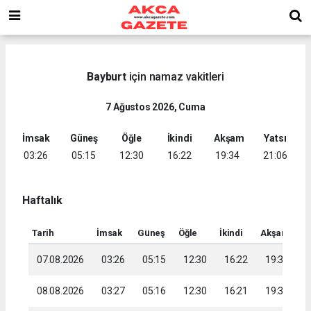
Bayburt
için namaz vakitleri
7 Ağustos 2026, Cuma
İmsak
Güneş
Öğle
İkindi
Akşam
Yatsı
03:26
05:15
12:30
16:22
19:34
21:06
Haftalık
Tarih
İmsak
Güneş
Öğle
İkindi
Akşam
Ya
07.08.2026
03:26
05:15
12:30
16:22
19:34
2
08.08.2026
03:27
05:16
12:30
16:21
19:33
2