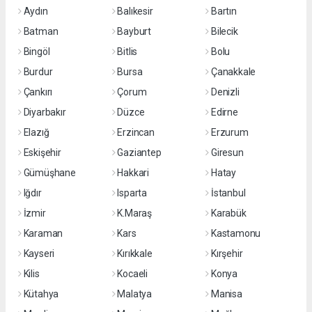
Aydın
Balıkesir
Bartın
Batman
Bayburt
Bilecik
Bingöl
Bitlis
Bolu
Burdur
Bursa
Çanakkale
Çankırı
Çorum
Denizli
Diyarbakır
Düzce
Edirne
Elazığ
Erzincan
Erzurum
Eskişehir
Gaziantep
Giresun
Gümüşhane
Hakkari
Hatay
Iğdır
Isparta
İstanbul
İzmir
K.Maraş
Karabük
Karaman
Kars
Kastamonu
Kayseri
Kırıkkale
Kırşehir
Kilis
Kocaeli
Konya
Kütahya
Malatya
Manisa