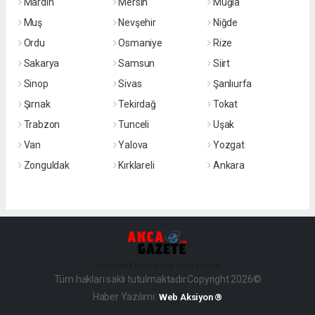
Mardin
Mersin
Muğla
Muş
Nevşehir
Niğde
Ordu
Osmaniye
Rize
Sakarya
Samsun
Siirt
Sinop
Sivas
Şanlıurfa
Şırnak
Tekirdağ
Tokat
Trabzon
Tunceli
Uşak
Van
Yalova
Yozgat
Zonguldak
Kırklareli
Ankara
haber paketi
haber scripti
haber yazılımı
Tüm hakları saklı tutulmaktadır.Copyright 2026©
Haber Yazılımı:
Web Aksiyon ®