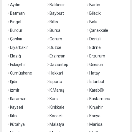
Aydın
Balıkesir
Bartın
Batman
Bayburt
Bilecik
Bingöl
Bitlis
Bolu
Burdur
Bursa
Çanakkale
Çankırı
Çorum
Denizli
Diyarbakır
Düzce
Edirne
Elazığ
Erzincan
Erzurum
Eskişehir
Gaziantep
Giresun
Gümüşhane
Hakkari
Hatay
Iğdır
Isparta
İstanbul
İzmir
K.Maraş
Karabük
Karaman
Kars
Kastamonu
Kayseri
Kırıkkale
Kırşehir
Kilis
Kocaeli
Konya
Kütahya
Malatya
Manisa