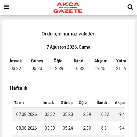
Ordu
için namaz vakitleri
7 Ağustos 2026, Cuma
İmsak
Güneş
Öğle
İkindi
Akşam
Yatsı
03:32
05:23
12:39
16:32
19:45
21:19
Haftalık
Tarih
İmsak
Güneş
Öğle
İkindi
Akşam
Ya
07.08.2026
03:32
05:23
12:39
16:32
19:45
2
08.08.2026
03:33
05:24
12:39
16:31
19:44
2