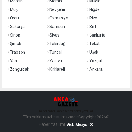
Mardin
Mersin
Muğla
Muş
Nevşehir
Niğde
Ordu
Osmaniye
Rize
Sakarya
Samsun
Siirt
Sinop
Sivas
Şanlıurfa
Şırnak
Tekirdağ
Tokat
Trabzon
Tunceli
Uşak
Van
Yalova
Yozgat
Zonguldak
Kırklareli
Ankara
haber paketi
haber scripti
haber yazılımı
Tüm hakları saklı tutulmaktadır.Copyright 2026©
Haber Yazılımı:
Web Aksiyon ®