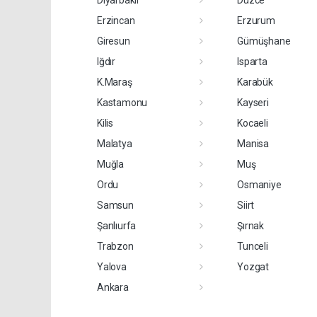
Diyarbakır
Düzce
Erzincan
Erzurum
Giresun
Gümüşhane
Iğdır
Isparta
K.Maraş
Karabük
Kastamonu
Kayseri
Kilis
Kocaeli
Malatya
Manisa
Muğla
Muş
Ordu
Osmaniye
Samsun
Siirt
Şanlıurfa
Şırnak
Trabzon
Tunceli
Yalova
Yozgat
Ankara