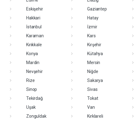
Edirne
Elazığ
Eskişehir
Gaziantep
Hakkari
Hatay
İstanbul
İzmir
Karaman
Kars
Kırıkkale
Kırşehir
Konya
Kütahya
Mardin
Mersin
Nevşehir
Niğde
Rize
Sakarya
Sinop
Sivas
Tekirdağ
Tokat
Uşak
Van
Zonguldak
Kırklareli