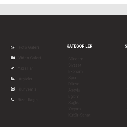
KATEGORİLER
S
Foto Galeri
Video Galeri
Gündem
Siyaset
Yazarlar
Ekonomi
Spor
Arşivler
Dünya
Künyemiz
Asayiş
Eğitim
Bize Ulaşın
Sağlık
Yaşam
Kültür-Sanat