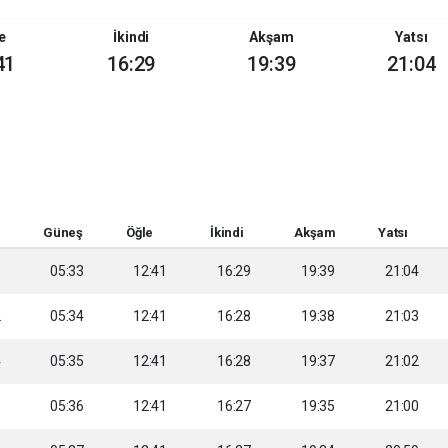
e
İkindi
Akşam
Yatsı
41
16:29
19:39
21:04
Güneş
Öğle
İkindi
Akşam
Yatsı
1
05:33
12:41
16:29
19:39
21:04
2
05:34
12:41
16:28
19:38
21:03
4
05:35
12:41
16:28
19:37
21:02
5
05:36
12:41
16:27
19:35
21:00