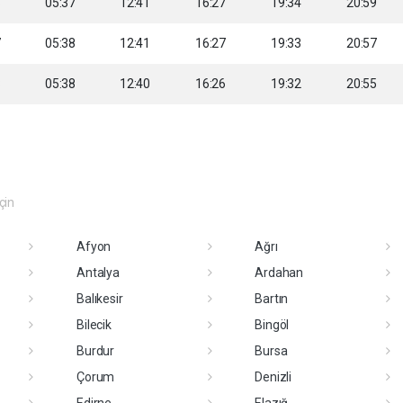
6
05:37
12:41
16:27
19:34
20:59
7
05:38
12:41
16:27
19:33
20:57
8
05:38
12:40
16:26
19:32
20:55
eçin
Afyon
Ağrı
Antalya
Ardahan
Balıkesir
Bartın
Bilecik
Bingöl
Burdur
Bursa
Çorum
Denizli