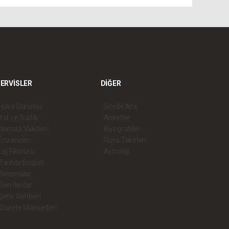
ERVİSLER
DİĞER
Hava Durumu
Sitede Ara
Yol ve Trafik
Anketler
Namaz Vakitleri
Biyografiler
Eczaneler
Rüya Tabirleri
Lig Fikstürü
Astroloji
Tarihte Bugün
Sinemalar
Seri İlanlar
Şehir Rehberi
Gazete Manşetleri