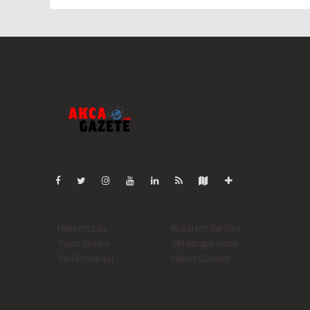
Pro-0.143
Hakkımızda
Kullanım Şartları
Yayın İlkeleri
Whatsapp İhbar
Veri Politikası
Haber Gönder