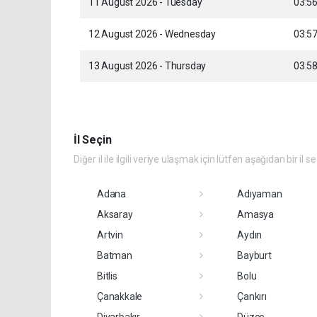
11 August 2026 - Tuesday
03:5
12 August 2026 - Wednesday
03:5
13 August 2026 - Thursday
03:5
İl Seçin
Diğer il ile ilgili veriye ulaşmak için lütfen aşağıdan bir il s
Adana
Adıyaman
Aksaray
Amasya
Artvin
Aydın
Batman
Bayburt
Bitlis
Bolu
Çanakkale
Çankırı