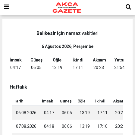
Balıkesir
için namaz vakitleri
6 Ağustos 2026, Perşembe
İmsak
Güneş
Öğle
İkindi
Akşam
Yatsı
04:17
06:05
13:19
17:11
20:23
21:54
Haftalık
Tarih
İmsak
Güneş
Öğle
İkindi
Akşam
Ya
06.08.2026
04:17
06:05
13:19
17:11
20:23
2
07.08.2026
04:18
06:06
13:19
17:10
20:22
2