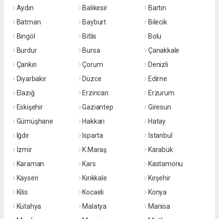
Aydın
Balıkesir
Bartın
Batman
Bayburt
Bilecik
Bingöl
Bitlis
Bolu
Burdur
Bursa
Çanakkale
Çankırı
Çorum
Denizli
Diyarbakır
Düzce
Edirne
Elazığ
Erzincan
Erzurum
Eskişehir
Gaziantep
Giresun
Gümüşhane
Hakkari
Hatay
Iğdır
Isparta
İstanbul
İzmir
K.Maraş
Karabük
Karaman
Kars
Kastamonu
Kayseri
Kırıkkale
Kırşehir
Kilis
Kocaeli
Konya
Kütahya
Malatya
Manisa