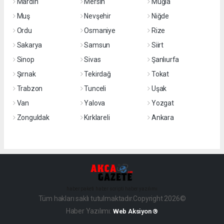
Mardin
Mersin
Muğla
Muş
Nevşehir
Niğde
Ordu
Osmaniye
Rize
Sakarya
Samsun
Siirt
Sinop
Sivas
Şanlıurfa
Şırnak
Tekirdağ
Tokat
Trabzon
Tunceli
Uşak
Van
Yalova
Yozgat
Zonguldak
Kırklareli
Ankara
haber paketi
haber scripti
haber yazılımı
Tüm hakları saklı tutulmaktadır.Copyright 2026©
Haber Yazılımı:
Web Aksiyon ®