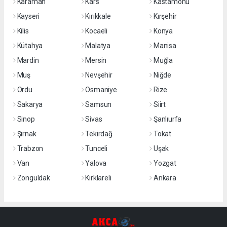
Karaman
Kars
Kastamonu
Kayseri
Kırıkkale
Kırşehir
Kilis
Kocaeli
Konya
Kütahya
Malatya
Manisa
Mardin
Mersin
Muğla
Muş
Nevşehir
Niğde
Ordu
Osmaniye
Rize
Sakarya
Samsun
Siirt
Sinop
Sivas
Şanlıurfa
Şırnak
Tekirdağ
Tokat
Trabzon
Tunceli
Uşak
Van
Yalova
Yozgat
Zonguldak
Kırklareli
Ankara