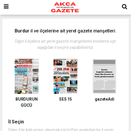
Burdur
il ve ilçelerine ait yerel gazete manşetleri.
Diğer il ilçelere ait yerel gazete manşetlerini inceleme için
aşağıdan il seçimi yapabilirsiniz.
BURDURUN
SES 15
gazeteAdi
GÜCÜ
İl Seçin
Diğer il ile ilgili veriye ulaşmak için lütfen aşağıdan bir il seçin