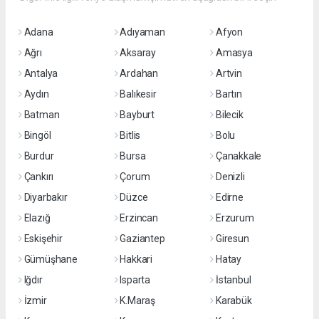
Adana
Adıyaman
Afyon
Ağrı
Aksaray
Amasya
Antalya
Ardahan
Artvin
Aydın
Balıkesir
Bartın
Batman
Bayburt
Bilecik
Bingöl
Bitlis
Bolu
Burdur
Bursa
Çanakkale
Çankırı
Çorum
Denizli
Diyarbakır
Düzce
Edirne
Elazığ
Erzincan
Erzurum
Eskişehir
Gaziantep
Giresun
Gümüşhane
Hakkari
Hatay
Iğdır
Isparta
İstanbul
İzmir
K.Maraş
Karabük