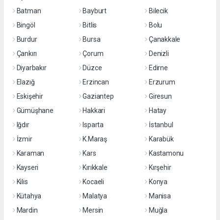
Batman
Bayburt
Bilecik
Bingöl
Bitlis
Bolu
Burdur
Bursa
Çanakkale
Çankırı
Çorum
Denizli
Diyarbakır
Düzce
Edirne
Elazığ
Erzincan
Erzurum
Eskişehir
Gaziantep
Giresun
Gümüşhane
Hakkari
Hatay
Iğdır
Isparta
İstanbul
İzmir
K.Maraş
Karabük
Karaman
Kars
Kastamonu
Kayseri
Kırıkkale
Kırşehir
Kilis
Kocaeli
Konya
Kütahya
Malatya
Manisa
Mardin
Mersin
Muğla