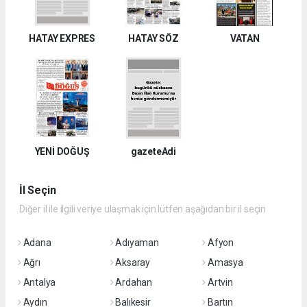
HATAY EXPRES
HATAY SÖZ
VATAN
YENİ DOĞUŞ
gazeteAdi
İl Seçin
Diğer il ile ilgili veriye ulaşmak için lütfen aşağıdan bir il seçin
Adana
Adıyaman
Afyon
Ağrı
Aksaray
Amasya
Antalya
Ardahan
Artvin
Aydın
Balıkesir
Bartın