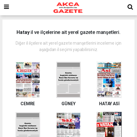
Hatay
il ve ilçelerine ait yerel gazete manşetleri.
Diğer il ilçelere ait yerel gazete manşetlerini inceleme için
aşağıdan il seçimi yapabilirsiniz.
CEMRE
GÜNEY
HATAY ASİ