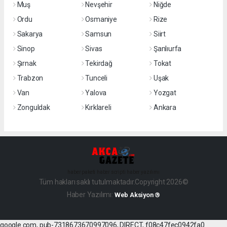
Muş
Nevşehir
Niğde
Ordu
Osmaniye
Rize
Sakarya
Samsun
Siirt
Sinop
Sivas
Şanlıurfa
Şırnak
Tekirdağ
Tokat
Trabzon
Tunceli
Uşak
Van
Yalova
Yozgat
Zonguldak
Kırklareli
Ankara
haber paketi
haber scripti
haber yazılımı
Tüm hakları saklı tutulmaktadır.Copyright 2026©
Haber Yazılımı:
Web Aksiyon ®
google.com, pub-7318673670997096, DIRECT, f08c47fec0942fa0