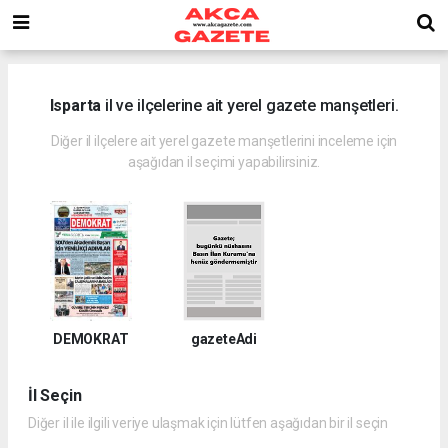
Isparta
il ve ilçelerine ait yerel gazete manşetleri.
Diğer il ilçelere ait yerel gazete manşetlerini inceleme için
aşağıdan il seçimi yapabilirsiniz.
DEMOKRAT
gazeteAdi
İl Seçin
Diğer il ile ilgili veriye ulaşmak için lütfen aşağıdan bir il seçin