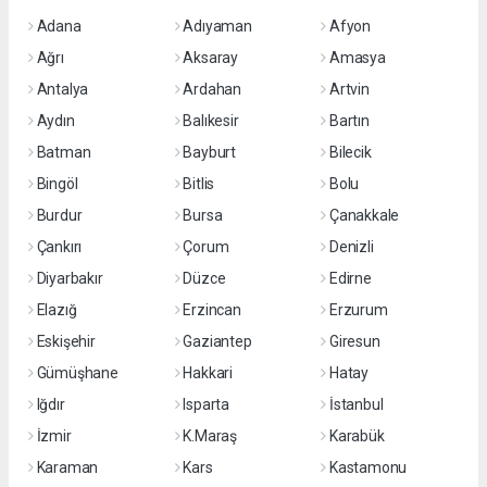
Adana
Adıyaman
Afyon
Ağrı
Aksaray
Amasya
Antalya
Ardahan
Artvin
Aydın
Balıkesir
Bartın
Batman
Bayburt
Bilecik
Bingöl
Bitlis
Bolu
Burdur
Bursa
Çanakkale
Çankırı
Çorum
Denizli
Diyarbakır
Düzce
Edirne
Elazığ
Erzincan
Erzurum
Eskişehir
Gaziantep
Giresun
Gümüşhane
Hakkari
Hatay
Iğdır
Isparta
İstanbul
İzmir
K.Maraş
Karabük
Karaman
Kars
Kastamonu