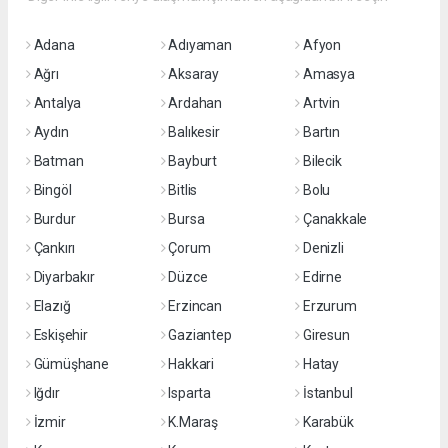
Adana
Adıyaman
Afyon
Ağrı
Aksaray
Amasya
Antalya
Ardahan
Artvin
Aydın
Balıkesir
Bartın
Batman
Bayburt
Bilecik
Bingöl
Bitlis
Bolu
Burdur
Bursa
Çanakkale
Çankırı
Çorum
Denizli
Diyarbakır
Düzce
Edirne
Elazığ
Erzincan
Erzurum
Eskişehir
Gaziantep
Giresun
Gümüşhane
Hakkari
Hatay
Iğdır
Isparta
İstanbul
İzmir
K.Maraş
Karabük