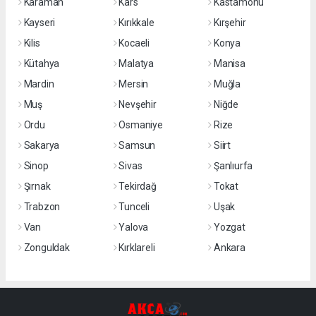
Karaman
Kars
Kastamonu
Kayseri
Kırıkkale
Kırşehir
Kilis
Kocaeli
Konya
Kütahya
Malatya
Manisa
Mardin
Mersin
Muğla
Muş
Nevşehir
Niğde
Ordu
Osmaniye
Rize
Sakarya
Samsun
Siirt
Sinop
Sivas
Şanlıurfa
Şırnak
Tekirdağ
Tokat
Trabzon
Tunceli
Uşak
Van
Yalova
Yozgat
Zonguldak
Kırklareli
Ankara