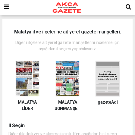
Malatya
il ve ilçelerine ait yerel gazete manşetleri.
Diğer il ilçelere ait yerel gazete manşetlerini inceleme için
aşağıdan il seçimi yapabilirsiniz.
MALATYA
MALATYA
gazeteAdi
LİDER
SONMANŞET
İl Seçin
Diğer il ile ilgili veriye ulaşmak için lütfen aşağıdan bir il seçin