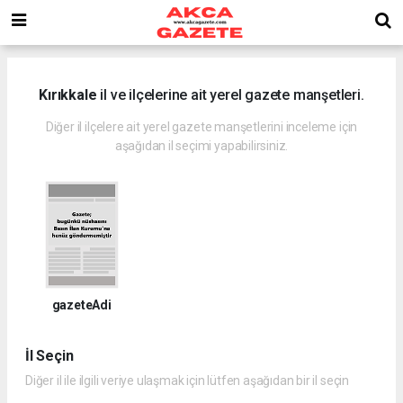
Kırıkkale
il ve ilçelerine ait yerel gazete manşetleri.
Diğer il ilçelere ait yerel gazete manşetlerini inceleme için
aşağıdan il seçimi yapabilirsiniz.
gazeteAdi
İl Seçin
Diğer il ile ilgili veriye ulaşmak için lütfen aşağıdan bir il seçin