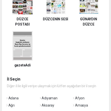
DÜZCE
DÜZCENİN SESİ
GÜNAYDIN
POSTASI
DÜZCE
gazeteAdi
İl Seçin
Diğer il ile ilgili veriye ulaşmak için lütfen aşağıdan bir il seçin
Adana
Adıyaman
Afyon
Ağrı
Aksaray
Amasya