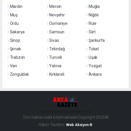
Mardin
Mersin
Muğla
Muş
Nevşehir
Niğde
Ordu
Osmaniye
Rize
Sakarya
Samsun
Siirt
Sinop
Sivas
Şanlıurfa
Şırnak
Tekirdağ
Tokat
Trabzon
Tunceli
Uşak
Van
Yalova
Yozgat
Zonguldak
Kırklareli
Ankara
haber paketi
haber scripti
haber yazılımı
Tüm hakları saklı tutulmaktadır.Copyright 2026©
Haber Yazılımı:
Web Aksiyon ®