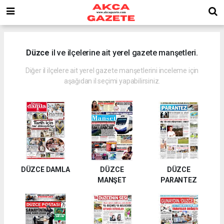
Düzce
il ve ilçelerine ait yerel gazete manşetleri.
Diğer il ilçelere ait yerel gazete manşetlerini inceleme için
aşağıdan il seçimi yapabilirsiniz.
DÜZCE DAMLA
DÜZCE
DÜZCE
MANŞET
PARANTEZ