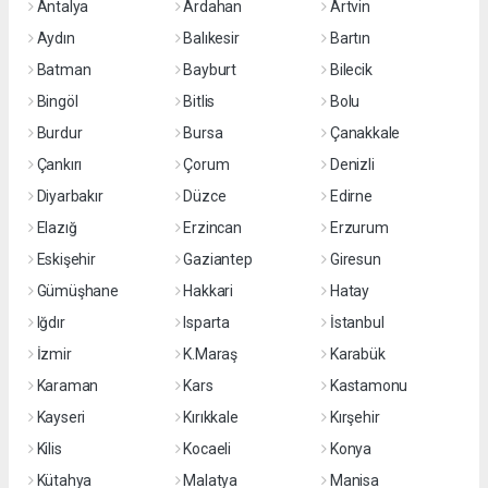
Antalya
Ardahan
Artvin
Aydın
Balıkesir
Bartın
Batman
Bayburt
Bilecik
Bingöl
Bitlis
Bolu
Burdur
Bursa
Çanakkale
Çankırı
Çorum
Denizli
Diyarbakır
Düzce
Edirne
Elazığ
Erzincan
Erzurum
Eskişehir
Gaziantep
Giresun
Gümüşhane
Hakkari
Hatay
Iğdır
Isparta
İstanbul
İzmir
K.Maraş
Karabük
Karaman
Kars
Kastamonu
Kayseri
Kırıkkale
Kırşehir
Kilis
Kocaeli
Konya
Kütahya
Malatya
Manisa